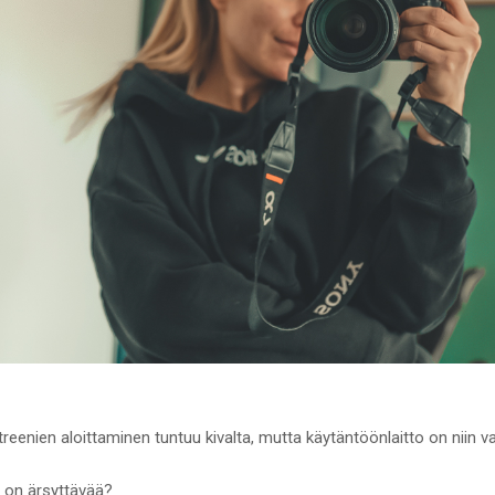
treenien aloittaminen tuntuu kivalta, mutta käytäntöönlaitto on niin v
n on ärsyttävää?