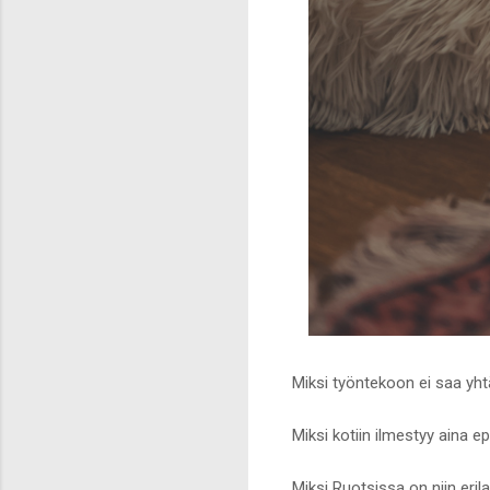
Miksi työntekoon ei saa yht
Miksi kotiin ilmestyy aina 
Miksi Ruotsissa on niin eri