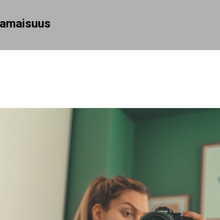
Siirry pääsisältöön
rhamaisuus