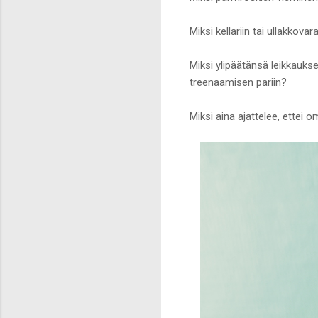
Miksi kellariin tai ullakko
Miksi ylipäätänsä leikkaukse
treenaamisen pariin?
Miksi aina ajattelee, ettei o