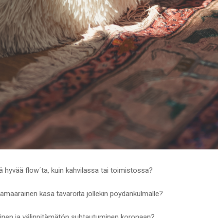
ä hyvää flow´ta, kuin kahvilassa tai toimistossa?
epämääräinen kasa tavaroita jollekin pöydänkulmalle?
lainen ja välinpitämätön suhtautuminen koronaan?