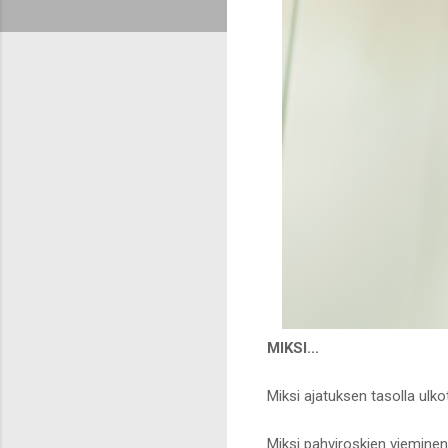
MIKSI...
Miksi ajatuksen tasolla ulko
Miksi pahviroskien viemine