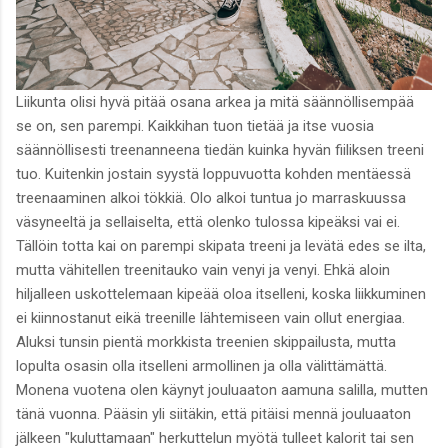
Liikunta olisi hyvä pitää osana arkea ja mitä säännöllisempää
se on, sen parempi. Kaikkihan tuon tietää ja itse vuosia
säännöllisesti treenanneena tiedän kuinka hyvän fiiliksen treeni
tuo. Kuitenkin jostain syystä loppuvuotta kohden mentäessä
treenaaminen alkoi tökkiä. Olo alkoi tuntua jo marraskuussa
väsyneeltä ja sellaiselta, että olenko tulossa kipeäksi vai ei.
Tällöin totta kai on parempi skipata treeni ja levätä edes se ilta,
mutta vähitellen treenitauko vain venyi ja venyi. Ehkä aloin
hiljalleen uskottelemaan kipeää oloa itselleni, koska liikkuminen
ei kiinnostanut eikä treenille lähtemiseen vain ollut energiaa.
Aluksi tunsin pientä morkkista treenien skippailusta, mutta
lopulta osasin olla itselleni armollinen ja olla välittämättä.
Monena vuotena olen käynyt jouluaaton aamuna salilla, mutten
tänä vuonna. Pääsin yli siitäkin, että pitäisi mennä jouluaaton
jälkeen "kuluttamaan" herkuttelun myötä tulleet kalorit tai sen