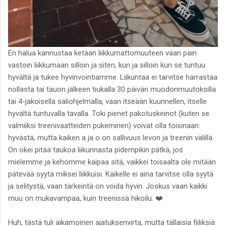
En halua kannustaa ketään liikkumattomuuteen vaan päin
vastoin liikkumaan silloin ja siten, kun ja silloin kun se tuntuu
hyvältä ja tukee hyvinvointiamme. Liikuntaa ei tarvitse harrastaa
nollasta tai tauon jälkeen tiukalla 30 päivän muodonmuutoksilla
tai 4-jakoisella saliohjelmalla, vaan itseään kuunnellen, itselle
hyvältä tuntuvalla tavalla. Toki pienet pakotuskeinot (kuten se
valmiiksi treenivaatteiden pukeminen) voivat olla toisinaan
hyvästä, mutta kaiken a ja o on sallivuus levon ja treenin välillä.
On okei pitää taukoa liikunnasta pidempikin pätkä, jos
mielemme ja kehomme kaipaa sitä, vaikkei toisaalta ole mitään
pätevää syytä miksei liikkuisi. Kaikelle ei aina tarvitse olla syytä
ja selitystä, vaan tärkeintä on voida hyvin. Joskus vaan kaikki
muu on mukavampaa, kuin treenissä hikoilu. ❤️
Huh, tästä tuli aikamoinen ajatuksenvirta, mutta tällaisia fiiliksiä