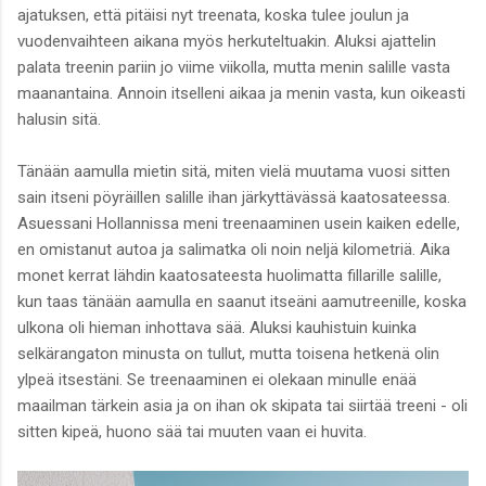
ajatuksen, että pitäisi nyt treenata, koska tulee joulun ja
vuodenvaihteen aikana myös herkuteltuakin. Aluksi ajattelin
palata treenin pariin jo viime viikolla, mutta menin salille vasta
maanantaina. Annoin itselleni aikaa ja menin vasta, kun oikeasti
halusin sitä.
Tänään aamulla mietin sitä, miten vielä muutama vuosi sitten
sain itseni pöyräillen salille ihan järkyttävässä kaatosateessa.
Asuessani Hollannissa meni treenaaminen usein kaiken edelle,
en omistanut autoa ja salimatka oli noin neljä kilometriä. Aika
monet kerrat lähdin kaatosateesta huolimatta fillarille salille,
kun taas tänään aamulla en saanut itseäni aamutreenille, koska
ulkona oli hieman inhottava sää. Aluksi kauhistuin kuinka
selkärangaton minusta on tullut, mutta toisena hetkenä olin
ylpeä itsestäni. Se treenaaminen ei olekaan minulle enää
maailman tärkein asia ja on ihan ok skipata tai siirtää treeni - oli
sitten kipeä, huono sää tai muuten vaan ei huvita.