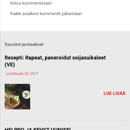
Kiitos kommentistasi!
L
Kaikki asialliset kommentit julkaistaan.
ä
h
e
t
ä
k
Suositut postaukset
o
m
m
Resepti: Rapeat, paneroidut soijasuikaleet
e
(VE)
n
t
-
joulukuuta 22, 2017
t
i
LUE LISÄÄ
HELPPO JA KEVYT UUNISEI