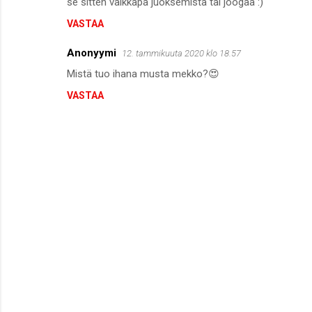
se sitten vaikkapa juoksemista tai joogaa :)
VASTAA
Anonyymi
12. tammikuuta 2020 klo 18.57
Mistä tuo ihana musta mekko?😍
VASTAA