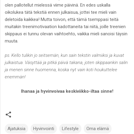
olen pallotellut mielessä viime päivinä. En edes uskalla
oikolukea tätä tekstiä ennen julkaisua, jottei tee mieli vain
deletoida kaikkea! Mutta toivon, että tämä tsemppasi teitä
muitakin treenimotivaation kadottaneita tai niitä, joille treenien
skippaus ei tunnu olevan vaihtoehto, vaikka mieli sanoisi täysin
muuta.
ps. Kello tulikin jo seitsemän, kun sain tekstin valmiiksi ja kuvat
julkaistua. Väsyttää ja pitkä päivä takana, joten skippaankin salin
ja menen sinne huomenna, koska nyt vain koti houkuttelee
enemmän!
Ihanaa ja hyvinvoivaa keskiviikko-iltaa sinne!
Ajatuksia
Hyvinvointi
Lifestyle
Oma elämä