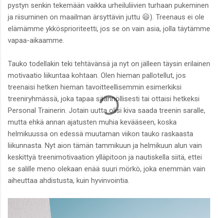
pystyn senkin tekemään vaikka urheiluliivien turhaan pukeminen
ja riisuminen on maailman ärsyttävin juttu 😃). Treenaus ei ole
elämämme ykkösprioriteetti, jos se on vain asia, jolla täytämme
vapaa-aikaamme.
Tauko todellakin teki tehtävänsä ja nyt on jälleen täysin erilainen
motivaatio liikuntaa kohtaan. Olen hieman pallotellut, jos
treenaisi hetken hieman tavoitteellisemmin esimerkiksi
treeniryhmässä, joka tapaa säännöllisesti tai ottaisi hetkeksi
Personal Trainerin. Jotain uutta olisi kiva saada treenin saralle,
mutta ehkä annan ajatusten muhia kevääseen, koska
helmikuussa on edessä muutaman viikon tauko raskaasta
liikunnasta. Nyt aion tämän tammikuun ja helmikuun alun vain
keskittyä treenimotivaation ylläpitoon ja nautiskella siitä, ettei
se salille meno olekaan enää suuri mörkö, joka enemmän vain
aiheuttaa ahdistusta, kuin hyvinvointia.