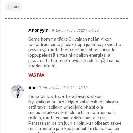
Treeni
Anonyymi
9. tammikuuta 2020 klo 6.00
K
Sama homma täällä.Oli vajaan neljän viikon
o
tauko treeneistä ja alakroppa jumissa jo viidettä
m
päivää 😣 mutta tästä se taas lähtee.Liikunta
loppupeleissä antaa niin paljon energiaa ja
m
jaksamista tämän pimeyden keskellä 🤗 ihanaa
vuoden alkua!
e
n
VASTAA
t
Sini
9. tammikuuta 2020 klo 18.58
i
Tämä oli tosi hyvä, herättävä postaus!
t
Nykyaikana on niin helppo valua siihen uskoon,
että tavallisellakin urheilijalla pitäisi olla
minuutintarkka aikataulu siitä, mitä treenaa ja
milloin, mutta ei asia todellakaan ole niin.
Parastahan se on juuri silloin, kun oikeasti tekee
mieli treenata ja tekee juuri sitä mitä haluaa, oli