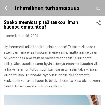
Siirry pääsisältöön
Inhimillinen turhamaisuus
Saako treenistä pitää taukoa ilman
huonoa omatuntoa?
-
tammikuuta 08, 2020
Hyi hemmetti mikä lihaskipu alakropassa! Tekisi mieli sanoa,
etten varmana enää koskaan mene salille, mutta niin se vaan
on kohta taas aika vaihtaa salivaatteet päälle ja suunnata
salille. Olen vuosia saanut hyvin pidettyä treenimotivaation yllä
ja harvemmin on tullut muun kuin sairastumisen takia yli parin
viikon taukoa liikunnasta. Nyt olin kunnolla treenaamatta
kuukauden verran ja tauon todellakin huomaa. Eipä ole hetkeen
tullut tällaisia lihaskipuja treenin jälkeen!