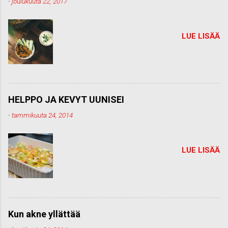
-
joulukuuta 22, 2017
t
i
LUE LISÄÄ
HELPPO JA KEVYT UUNISEI
-
tammikuuta 24, 2014
LUE LISÄÄ
Kun akne yllättää