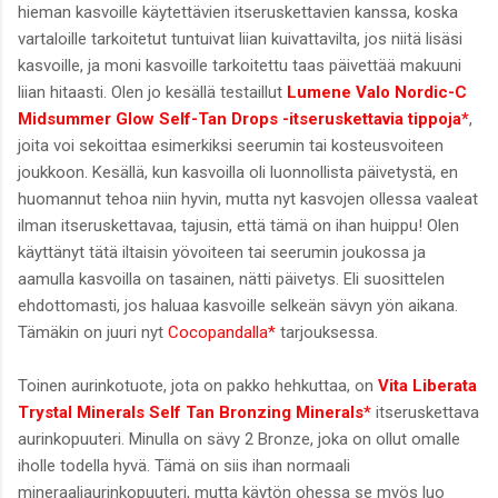
hieman kasvoille käytettävien itseruskettavien kanssa, koska
vartaloille tarkoitetut tuntuivat liian kuivattavilta, jos niitä lisäsi
kasvoille, ja moni kasvoille tarkoitettu taas päivettää makuuni
liian hitaasti. Olen jo kesällä testaillut
Lumene Valo Nordic-C
Midsummer Glow Self-Tan Drops -itseruskettavia tippoja*
,
joita voi sekoittaa esimerkiksi seerumin tai kosteusvoiteen
joukkoon. Kesällä, kun kasvoilla oli luonnollista päivetystä, en
huomannut tehoa niin hyvin, mutta nyt kasvojen ollessa vaaleat
ilman itseruskettavaa, tajusin, että tämä on ihan huippu! Olen
käyttänyt tätä iltaisin yövoiteen tai seerumin joukossa ja
aamulla kasvoilla on tasainen, nätti päivetys. Eli suosittelen
ehdottomasti, jos haluaa kasvoille selkeän sävyn yön aikana.
Tämäkin on juuri nyt
Cocopandalla*
tarjouksessa.
Toinen aurinkotuote, jota on pakko hehkuttaa, on
Vita Liberata
Trystal Minerals Self Tan Bronzing Minerals*
itseruskettava
aurinkopuuteri. Minulla on sävy 2 Bronze, joka on ollut omalle
iholle todella hyvä. Tämä on siis ihan normaali
mineraaliaurinkopuuteri, mutta käytön ohessa se myös luo