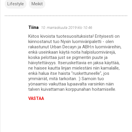
Lifestyle
Meikit
Tiina
10. marraskuuta 2019 klo 10.46
K
Kiitos kivoista tuotesuosituksista! Erityisesti on
o
kiinnostanut tuo Nyxin luomiväripaletti - olen
m
rakastunut Urban Decayn ja ABH:n luomiväreihin,
enkä useinkaan käytä noita halpisluomivärejä,
m
koska pelottaa just se pigmentin puute ja
häivytettävyys. Itseruskettavia en jaksa käyttää,
e
ne haisee kautta linjan mielestäni niin kamalalle,
n
enkä halua itse haista "ruskettuneelle", jos
ymmärrät, mitä tarkoitan. :) Samoin tuo
t
yönaamio vaikuttaa lupaavalta varsinkin näin
i
talven kuivattaman korppunahan hoitamiselle.
t
VASTAA