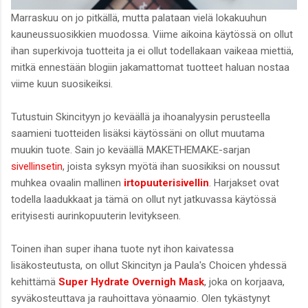
Marraskuu on jo pitkällä, mutta palataan vielä lokakuuhun
kauneussuosikkien muodossa. Viime aikoina käytössä on ollut
ihan superkivoja tuotteita ja ei ollut todellakaan vaikeaa miettiä,
mitkä ennestään blogiin jakamattomat tuotteet haluan nostaa
viime kuun suosikeiksi.
Tutustuin Skincityyn jo keväällä ja ihoanalyysin perusteella
saamieni tuotteiden lisäksi käytössäni on ollut muutama
muukin tuote. Sain jo keväällä MAKETHEMAKE-sarjan
sivellinsetin
, joista syksyn myötä ihan suosikiksi on noussut
muhkea ovaalin mallinen
irtopuuterisivellin
. Harjakset ovat
todella laadukkaat ja tämä on ollut nyt jatkuvassa käytössä
erityisesti aurinkopuuterin levitykseen.
Toinen ihan super ihana tuote nyt ihon kaivatessa
lisäkosteutusta, on ollut Skincityn ja Paula's Choicen yhdessä
kehittämä
Super Hydrate Overnigh Mask
, joka on korjaava,
syväkosteuttava ja rauhoittava yönaamio. Olen tykästynyt