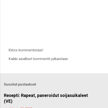
Kiitos kommentistasi!
L
Kaikki asialliset kommentit julkaistaan.
ä
h
e
t
ä
k
Suositut postaukset
o
m
m
Resepti: Rapeat, paneroidut soijasuikaleet
e
(VE)
n
t