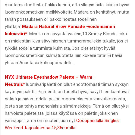
muutamia tuotteita. Pakko kehua, että yllätyin siitä, kuinka hyviä
luonnonkosmetiikan meikkivoiteita Mádara on kehittänyt, mutta
tähän postaukseen oli pakko nostaa todellinen
yllättäjä:
Mádara Natural Brow Pomade -voidemainen
kulmaväri*
. Minulla on sävyistä vaalein,10 Smoky Blonde, joka
on mielestäni kiva sävy hieman tummemmallekin tukalle, jos ei
tykkää todella tummista kulmista. Jos olet etsinyt hyvää
luonnonkosmetiikan kulmatuotetta niin kokeile tätä! Ei häviä
yhtään Anastasia kulmapomadelle.
NYX Ultimate Eyeshadow Palette – Warm
Neutrals*
luomiväripaletti on ollut ehdottomasti tämän syksyn
käytetyin paletti. Pigmentti on todella hyvä, sävyt blendaantuvat
nätisti ja pidän todella paljon monipuolisesta värivalikoimasta,
josta saa tehtyä monenlaisia silmämeikkejä. Tämä on ollut yksi
harvoista paleteista, joissa käytössä on paletin jokaikinen
värinappi! Tämä on muuten juuri nyt
Cocopandalla Singles'
Weekend-tarjouksessa 15,35eurolla
.