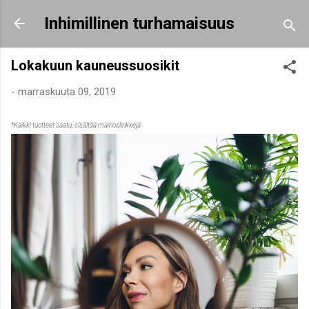
Siirry pääsisältöön
Inhimillinen turhamaisuus
Lokakuun kauneussuosikit
-
marraskuuta 09, 2019
*Kaikki tuotteet saatu, sisältää mainoslinkkejä