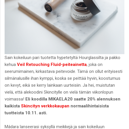
Sain kokeiluun pari tuotetta hypetetyltä Hourglassilta ja pakko
kehua
Veil Retouching Fluid-peiteainetta
, joka on
seerumimainen, kirkastava peitevoide. Tämä on ollut erityisesti
silmänalusille ihan kymppi, koska se peittää hyvin, koostumus
on kevyt, eikä se kerry lainkaan uurteisiin. Ja hei, muistutan
vielä, että alekoodini Skincitylle on vielä tämän viikonlopun
voimassa!
Eli koodilla MIKAELA20 saatte 20% alennuksen
kaikista
Skincityn verkkokaupan
normaalihintaisista
tuotteista 10.11. asti.
Mádara lanseerasi syksyllä meikkejä ja sain kokeiluun