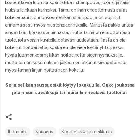
kosteuttavaa luonnonkosmetiikan shampoota, joka ei jättäisi
hiuksia lainkaan karheiksi. Tämä on ihan ehdottomasti paras
kokeilemani luonnonkosmetiikan shampoo ja on sopinut
erinomaisesti myös hiustenpidennyksille. Miinusta pakko antaa
ainoastaan korkeasta hinnasta, mutta tämä on ehdottomasti
tuote, jota voisin kuvitella ostavani uudestaan. Tästä en ole
kokeillut hoitoainetta, koska en ole vielä löytänyt tarpeeksi
hyvää luonnonkosmetiikan hoitoainetta pidennyshiukselle,
mutta tämän kokemuksen jälkeen on alkanut kiinnostamaan
myös tämän linjan hoitoaineen kokeilu.
Sellaiset kauneussuosikit löytyy lokakuulta. Onko joukossa
jotain sun suosikkeja tai muita kiinnostavia tuotteita?
Ihonhoito
Kauneus
Kosmetiikka ja meikkaus