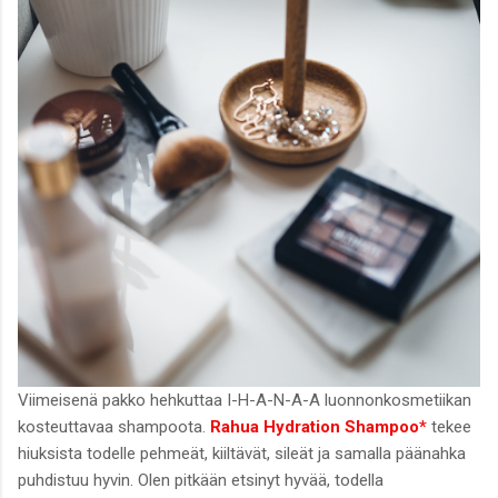
Viimeisenä pakko hehkuttaa I-H-A-N-A-A luonnonkosmetiikan
kosteuttavaa shampoota.
Rahua Hydration Shampoo*
tekee
hiuksista todelle pehmeät, kiiltävät, sileät ja samalla päänahka
puhdistuu hyvin. Olen pitkään etsinyt hyvää, todella