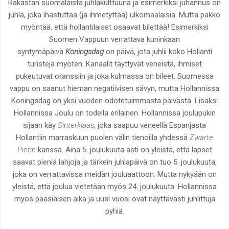
Rakastan suomalaista juhlakulttuuria ja esimerkiksi juhannus on
juhla, joka ihastuttaa (ja ihmetyttää) ulkomaalaisia. Mutta pakko
myöntää, että hollantilaiset osaavat bilettää! Esimerkiksi
Suomen Vappuun verrattava kuninkaan
syntymäpäivä
Koningsdag
on päivä, jota juhlii koko Hollanti
turisteja myöten. Kanaalit täyttyvät veneistä, ihmiset
pukeutuvat oranssiin ja joka kulmassa on bileet. Suomessa
vappu on saanut hieman negatiivisen sävyn, mutta Hollannissa
Koningsdag on yksi vuoden odotetuimmasta päivästä. Lisäksi
Hollannissa Joulu on todella erilainen. Hollannissa joulupukin
sijaan käy
Sinterklaas
, joka saapuu veneellä Espanjasta
Hollantiin marraskuun puolen välin tienoilla yhdessä
Zwarte
Pietin
kanssa. Aina 5. joulukuuta asti on yleistä, että lapset
saavat pieniä lahjoja ja tärkein juhlapäivä on tuo 5. joulukuuta,
joka on verrattavissa meidän jouluaattoon. Mutta nykyään on
yleistä, että joulua vietetään myös 24. joulukuuta. Hollannissa
myös pääsiäisen aika ja uusi vuosi ovat näyttävästi juhlittuja
pyhiä.