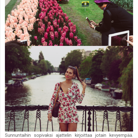
Sunnuntaihin sopivaksi ajattelin kirjoittaa jotain kevyempää.