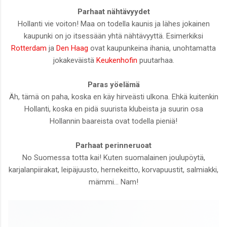
Parhaat nähtävyydet
Hollanti vie voiton! Maa on todella kaunis ja lähes jokainen
kaupunki on jo itsessään yhtä nähtävyyttä. Esimerkiksi
Rotterdam
ja
Den Haag
ovat kaupunkeina ihania, unohtamatta
jokakeväistä
Keukenhofin
puutarhaa.
Paras yöelämä
Äh, tämä on paha, koska en käy hirveästi ulkona. Ehkä kuitenkin
Hollanti, koska en pidä suurista klubeista ja suurin osa
Hollannin baareista ovat todella pieniä!
Parhaat perinneruoat
No Suomessa totta kai! Kuten suomalainen joulupöytä,
karjalanpiirakat, leipäjuusto, hernekeitto, korvapuustit, salmiakki,
mämmi... Nam!