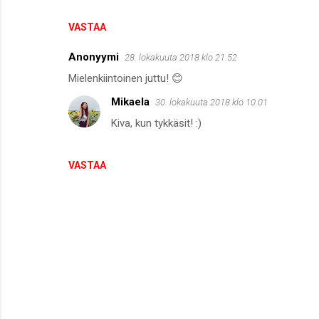
VASTAA
Anonyymi
28. lokakuuta 2018 klo 21.52
Mielenkiintoinen juttu! 😊
Mikaela
30. lokakuuta 2018 klo 10.01
Kiva, kun tykkäsit! :)
VASTAA