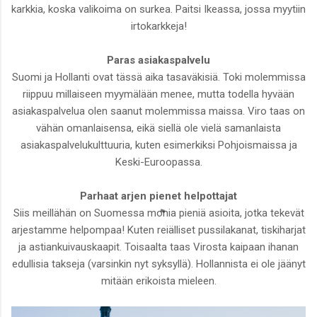
karkkia, koska valikoima on surkea. Paitsi Ikeassa, jossa myytiin
irtokarkkeja!
Paras asiakaspalvelu
Suomi ja Hollanti ovat tässä aika tasaväkisiä. Toki molemmissa
riippuu millaiseen myymälään menee, mutta todella hyvään
asiakaspalvelua olen saanut molemmissa maissa. Viro taas on
vähän omanlaisensa, eikä siellä ole vielä samanlaista
asiakaspalvelukulttuuria, kuten esimerkiksi Pohjoismaissa ja
Keski-Euroopassa.
Parhaat arjen pienet helpottajat
Siis meillähän on Suomessa monia pieniä asioita, jotka tekevät
arjestamme helpompaa! Kuten reiälliset pussilakanat, tiskiharjat
ja astiankuivauskaapit. Toisaalta taas Virosta kaipaan ihanan
edullisia takseja (varsinkin nyt syksyllä). Hollannista ei ole jäänyt
mitään erikoista mieleen.