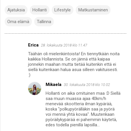
Ajatuksia
Hollanti
Lifestyle
Matkustaminen
Oma elämä
Tallinna
Erica
28. lokakuuta 2018 klo 11.47
K
Täähän oli mielenkiintoista! En tiennytkään noita
o
kaikkia Hollannista. Se on jännä että kaipaa
m
jonnekin maahan mutta tietää kuitenkin että ei
siellä kuitenkaan halua asua silleen vakituisesti.
m
:)
e
Mikaela
30. lokakuuta 2018 klo 10.02
n
Hollanti on aika omituinen maa :D Siellä
t
saa muun muassa ajaa 40km/h
menevää skootteria ilman kypärää,
i
koska "polkupyörälläkin saa ja pyörä
t
voi mennä yhtä kovaa". Muutenkaan
pyöräilykypärää ei pahemmin käytetä,
edes todella pienillä lapsilla...