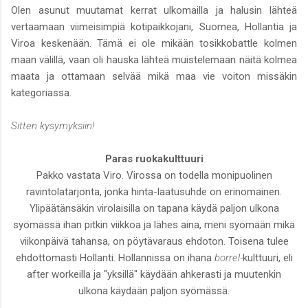
Olen asunut muutamat kerrat ulkomailla ja halusin lähteä
vertaamaan viimeisimpiä kotipaikkojani, Suomea, Hollantia ja
Viroa keskenään. Tämä ei ole mikään tosikkobattle kolmen
maan välillä, vaan oli hauska lähteä muistelemaan näitä kolmea
maata ja ottamaan selvää mikä maa vie voiton missäkin
kategoriassa.
Sitten kysymyksiin!
Paras ruokakulttuuri
Pakko vastata Viro. Virossa on todella monipuolinen
ravintolatarjonta, jonka hinta-laatusuhde on erinomainen.
Ylipäätänsäkin virolaisilla on tapana käydä paljon ulkona
syömässä ihan pitkin viikkoa ja lähes aina, meni syömään mikä
viikonpäivä tahansa, on pöytävaraus ehdoton. Toisena tulee
ehdottomasti Hollanti. Hollannissa on ihana
borrel-
kulttuuri, eli
after workeilla ja "yksillä" käydään ahkerasti ja muutenkin
ulkona käydään paljon syömässä.