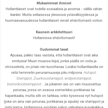
Mukavimmat ihmiset
Hollantilaiset ovat todella sosiaalisia ja avoimia - välillä vähän
liiankin. Mutta sellaisessa yleisessä ystävällisyydessä ja
huomaavaisuudessa hollantilaiset vievät ehdottomasti voiton.
Kaunein arkkitehtuuri
Hollannissa ehdottomasti!
Oudoimmat tavat
Apuaaa, pakko taas vastata, että hollantilaiset ovat aika
omituisia! Muun muassa leipä, jonka päällä on voita ja
strösseleitä, on jotain niin kuvottavaa. Lisäksi hollantilaisilla on
niitä hemmetin perunamuuseja joku miljoona.
Hutspot,
Stamppot, Zuurkoosstamppot, andijviestamppot,
boerenkoolstamppoot...
Ja jokainen siis on vain muussattua
perunaa, jossa on seassa esimerkiksi porkkanaa tai
hapankaalia, mutta silti on tarkkaa, onko kyseessä nyt hutspot
(joka on aina vain perunaa, porkkanaa ja sipulia) vai stamppot ja
mitä laatua. Hollannissa syödään paljon välipalana kuivakakkua