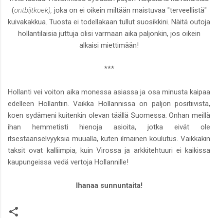
(
ontbijtkoek),
joka on ei oikein miltään maistuvaa "terveellistä"
kuivakakkua. Tuosta ei todellakaan tullut suosikkini. Näitä outoja
hollantilaisia juttuja olisi varmaan aika paljonkin, jos oikein
alkaisi miettimään!
***
Hollanti vei voiton aika monessa asiassa ja osa minusta kaipaa
edelleen Hollantiin. Vaikka Hollannissa on paljon positiivista,
koen sydämeni kuitenkin olevan täällä Suomessa. Onhan meillä
ihan hemmetisti hienoja asioita, jotka eivät ole
itsestäänselvyyksiä muualla, kuten ilmainen koulutus. Vaikkakin
taksit ovat kalliimpia, kuin Virossa ja arkkitehtuuri ei kaikissa
kaupungeissa vedä vertoja Hollannille!
Ihanaa sunnuntaita!