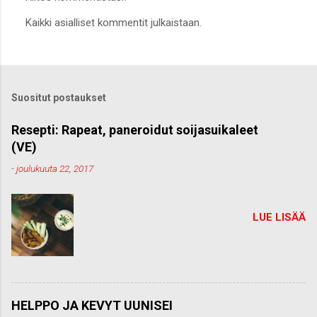
L
Kaikki asialliset kommentit julkaistaan.
ä
h
e
t
ä
k
Suositut postaukset
o
m
m
Resepti: Rapeat, paneroidut soijasuikaleet
e
(VE)
n
t
-
joulukuuta 22, 2017
t
i
LUE LISÄÄ
HELPPO JA KEVYT UUNISEI