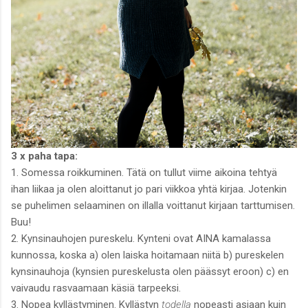
3 x paha tapa:
1. Somessa roikkuminen. Tätä on tullut viime aikoina tehtyä
ihan liikaa ja olen aloittanut jo pari viikkoa yhtä kirjaa. Jotenkin
se puhelimen selaaminen on illalla voittanut kirjaan tarttumisen.
Buu!
2. Kynsinauhojen pureskelu. Kynteni ovat AINA kamalassa
kunnossa, koska a) olen laiska hoitamaan niitä b) pureskelen
kynsinauhoja (kynsien pureskelusta olen päässyt eroon) c) en
vaivaudu rasvaamaan käsiä tarpeeksi.
3. Nopea kyllästyminen. Kyllästyn
todella
nopeasti asiaan kuin