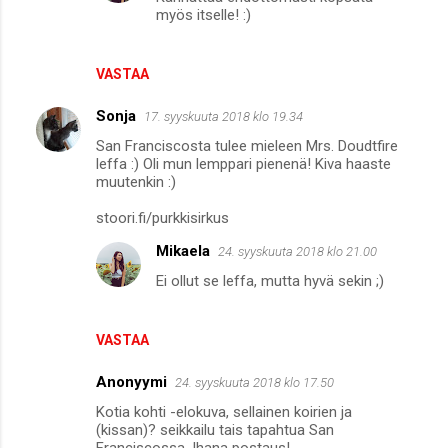
e
myös itselle! :)
n
t
VASTAA
i
Sonja
17. syyskuuta 2018 klo 19.34
t
San Franciscosta tulee mieleen Mrs. Doudtfire
leffa :) Oli mun lemppari pienenä! Kiva haaste
muutenkin :)
stoori.fi/purkkisirkus
Mikaela
24. syyskuuta 2018 klo 21.00
Ei ollut se leffa, mutta hyvä sekin ;)
VASTAA
Anonyymi
24. syyskuuta 2018 klo 17.50
Kotia kohti -elokuva, sellainen koirien ja
(kissan)? seikkailu tais tapahtua San
Franciscossa. Ihana postaus!