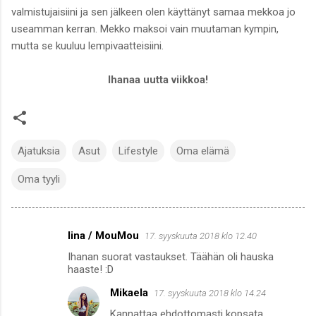
valmistujaisiini ja sen jälkeen olen käyttänyt samaa mekkoa jo
useamman kerran. Mekko maksoi vain muutaman kympin,
mutta se kuuluu lempivaatteisiini.
Ihanaa uutta viikkoa!
Ajatuksia
Asut
Lifestyle
Oma elämä
Oma tyyli
Iina / MouMou
17. syyskuuta 2018 klo 12.40
K
Ihanan suorat vastaukset. Täähän oli hauska
o
haaste! :D
m
Mikaela
17. syyskuuta 2018 klo 14.24
m
Kannattaa ehdottomasti kopsata