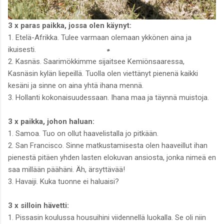
3 x paras paikka, jossa olen käynyt:
1. Etelä-Afrikka. Tulee varmaan olemaan ykkönen aina ja
ikuisesti.
2. Kasnäs. Saarimökkimme sijaitsee Kemiönsaaressa,
Kasnäsin kylän liepeillä. Tuolla olen viettänyt pienenä kaikki
kesäni ja sinne on aina yhtä ihana mennä.
3. Hollanti kokonaisuudessaan. Ihana maa ja täynnä muistoja.
3 x paikka, johon haluan:
1. Samoa. Tuo on ollut haavelistalla jo pitkään.
2. San Francisco. Sinne matkustamisesta olen haaveillut ihan
pienestä pitäen yhden lasten elokuvan ansiosta, jonka nimeä en
saa millään päähäni. Äh, ärsyttävää!
3. Havaiji. Kuka tuonne ei haluaisi?
3 x silloin hävetti:
1. Pissasin koulussa housuihini viidennellä luokalla. Se oli niin