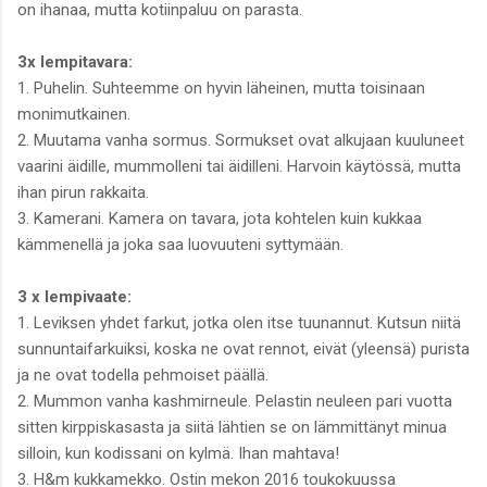
on ihanaa, mutta kotiinpaluu on parasta.
3x lempitavara:
1. Puhelin. Suhteemme on hyvin läheinen, mutta toisinaan
monimutkainen.
2. Muutama vanha sormus. Sormukset ovat alkujaan kuuluneet
vaarini äidille, mummolleni tai äidilleni. Harvoin käytössä, mutta
ihan pirun rakkaita.
3. Kamerani. Kamera on tavara, jota kohtelen kuin kukkaa
kämmenellä ja joka saa luovuuteni syttymään.
3 x lempivaate:
1. Leviksen yhdet farkut, jotka olen itse tuunannut. Kutsun niitä
sunnuntaifarkuiksi, koska ne ovat rennot, eivät (yleensä) purista
ja ne ovat todella pehmoiset päällä.
2. Mummon vanha kashmirneule. Pelastin neuleen pari vuotta
sitten kirppiskasasta ja siitä lähtien se on lämmittänyt minua
silloin, kun kodissani on kylmä. Ihan mahtava!
3. H&m kukkamekko. Ostin mekon 2016 toukokuussa