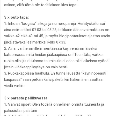
asiaan, eikä tämä ole todellakaan kiva tapa.
3 x outo tapa:
1. Inhoan "loogisia" aikoja ja numeropareja. Herätyskello soi
aina esimerkiksi 07:03 tai 08:23, telkkarin äänenvoimakkuus on
vaikka 42 eikä 40 tai 45, ja myös blogipostaukset ajastan usein
julkaistavaksi esimerkiksi kello 07:33.
2. Aina vanhemmilleni mentäessä käyn ensimmäiseksi
katsomassa mitä heidän jääkaapissa on. Teen tätä, vaikka
ruoka olisi juuri tulossa tai minulla ei edes olisi aikeissa syödä
jotain. Jääkaappikyyläys on vain best!
3. Ruokakapoissa haahuilu. En tunne lausetta "käyn nopeasti
kaupassa" vaan pelkän kahvipaketinkin hakeminen saattaa
viedä vartin.
3 x parasta peilikuvassa:
1. Vahvat ripset. Olen todella onnellinen omista tuuheista ja
paksuista ripsistäni.