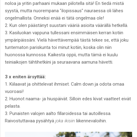
noloa ja yritin parhaani mukaan piilotella sitä! En tiedä mistä
syystä, mutta nuorempana "ilopissaus" nauraessa oli lähes
ongelmallista. Onneksi enää ei tätä ongelmaa ole!
2. Kun olen päästänyt suustani vääriä asioita väärällä hetkellä.
3. Kasiluokan vappuna tullessani ensimmäisen kerran kotiin
ympäripäissäni. Vielä hävettävempää tästä tekee se, että joku
tuntematon pariskunta toi minut kotiin, koska olin niin
huonossa kunnossa. Kaikesta oppii, mutta tämä ei kuulu
teiniaikojen tähtihetkiini ja seuraavana aamuna hävetti.
3 x eniten ärsyttää:
1. Kiilaavat ja ohittelevat ihmiset. Calm down ja odota omaa
vuoroasi!
2. Huonot naama- ja hiuspäivät. Silloin edes kivat vaatteet eivät
pelasta.
3. Punaisten valojen aalto fillaroidessa tai autoillessa.
Raivostuttavaa pysähtyä
joka ikisiin
liikennevaloihin.