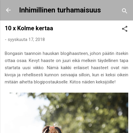
Siirry pääsisältöön
Inhimillinen turhamaisuus
10 x Kolme kertaa
-
syyskuuta 17, 2018
Bongasin taannoin hauskan blogihaasteen, johon päätin itsekin
ottaa osaa. Kevyt haaste on juuri eikä melkein täydellinen tapa
startata uusi viikko. Nämä kaikki erilaiset haasteet ovat niin
kivoja ja rehellisesti kunnon seivaajia silloin, kun ei keksi oikein
mitään aihetta blogipostaukselle. Kiitos näiden keksijöille!