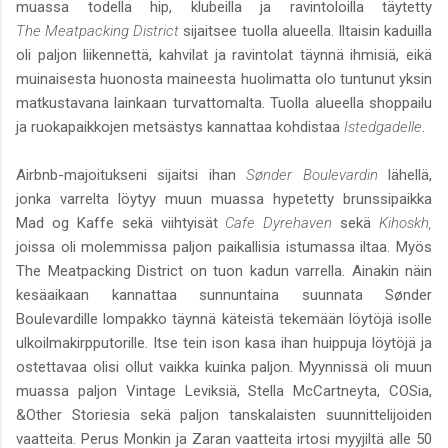
muassa todella hip, klubeilla ja ravintoloilla täytetty
The Meatpacking District
sijaitsee tuolla alueella. Iltaisin kaduilla
oli paljon liikennettä, kahvilat ja ravintolat täynnä ihmisiä, eikä
muinaisesta huonosta maineesta huolimatta olo tuntunut yksin
matkustavana lainkaan turvattomalta. Tuolla alueella shoppailu
ja ruokapaikkojen metsästys kannattaa kohdistaa
Istedgadelle
.
Airbnb-majoitukseni sijaitsi ihan
Sønder Boulevardin
lähellä,
jonka varrelta löytyy muun muassa hypetetty brunssipaikka
Mad og Kaffe sekä viihtyisät
Cafe Dyrehaven
sekä
Kihoskh,
joissa oli molemmissa paljon paikallisia istumassa iltaa. Myös
The Meatpacking District on tuon kadun varrella. Ainakin näin
kesäaikaan kannattaa sunnuntaina suunnata Sønder
Boulevardille lompakko täynnä käteistä tekemään löytöjä isolle
ulkoilmakirpputorille. Itse tein ison kasa ihan huippuja löytöjä ja
ostettavaa olisi ollut vaikka kuinka paljon. Myynnissä oli muun
muassa paljon Vintage Leviksiä, Stella McCartneyta, COSia,
&Other Storiesia sekä paljon tanskalaisten suunnittelijoiden
vaatteita. Perus Monkin ja Zaran vaatteita irtosi myyjiltä alle 50