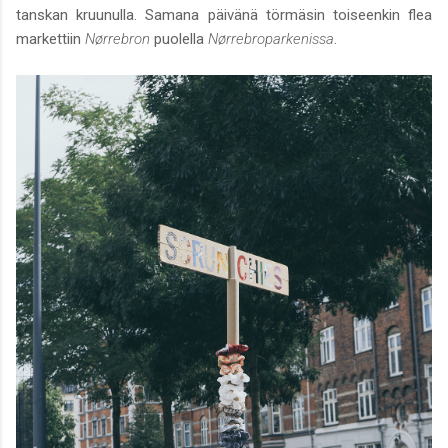
tanskan kruunulla. Samana päivänä törmäsin toiseenkin flea
markettiin
Nørrebron
puolella
Nørrebroparkenissa
.