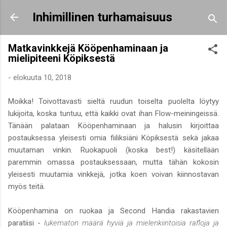
Siirry pääsisältöön
Inhimillinen turhamaisuus
Matkavinkkejä Kööpenhaminaan ja
mielipiteeni Köpiksestä
-
elokuuta 10, 2018
Moikka! Toivottavasti sieltä ruudun toiselta puolelta löytyy
lukijoita, koska tuntuu, että kaikki ovat ihan Flow-meiningeissä.
Tänään palataan Kööpenhaminaan ja halusin kirjoittaa
postauksessa yleisesti omia fiiliksiäni Köpiksestä sekä jakaa
muutaman vinkin. Ruokapuoli (koska best!) käsitellään
paremmin omassa postauksessaan, mutta tähän kokosin
yleisesti muutamia vinkkejä, jotka koen voivan kiinnostavan
myös teitä.
Kööpenhamina on ruokaa ja Second Handia rakastavien
paratiisi -
lukematon määrä hyviä ja mielenkiintoisia rafloja ja