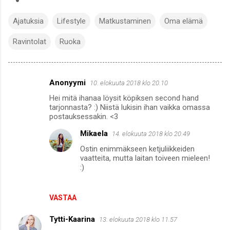
Ajatuksia
Lifestyle
Matkustaminen
Oma elämä
Ravintolat
Ruoka
Anonyymi
10. elokuuta 2018 klo 20.10
K
Hei mitä ihanaa löysit köpiksen second hand
o
tarjonnasta? :) Niistä lukisin ihan vaikka omassa
m
postauksessakin. <3
m
Mikaela
14. elokuuta 2018 klo 20.49
e
Ostin enimmäkseen ketjuliikkeiden
vaatteita, mutta laitan toiveen mieleen!
n
:)
t
i
VASTAA
t
Tytti-Kaarina
13. elokuuta 2018 klo 11.57