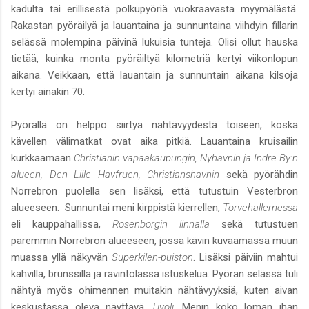
kadulta tai erillisestä polkupyöriä vuokraavasta myymälästä.
Rakastan pyöräilyä ja lauantaina ja sunnuntaina viihdyin fillarin
selässä molempina päivinä lukuisia tunteja. Olisi ollut hauska
tietää, kuinka monta pyöräiltyä kilometriä kertyi viikonlopun
aikana. Veikkaan, että lauantain ja sunnuntain aikana kilsoja
kertyi ainakin 70.
Pyörällä on helppo siirtyä nähtävyydestä toiseen, koska
kävellen välimatkat ovat aika pitkiä. Lauantaina kruisailin
kurkkaamaan
Christianin vapaakaupungin, Nyhavnin ja Indre By:n
alueen, Den Lille Havfruen, Christianshavnin
sekä pyörähdin
Norrebron puolella sen lisäksi, että tutustuin Vesterbron
alueeseen. Sunnuntai meni kirppistä kierrellen,
Torvehallernessa
eli kauppahallissa,
Rosenborgin linnalla
sekä tutustuen
paremmin Norrebron alueeseen, jossa kävin kuvaamassa muun
muassa yllä näkyvän
Superkilen-puiston
. Lisäksi päiviin mahtui
kahvilla, brunssilla ja ravintolassa istuskelua. Pyörän selässä tuli
nähtyä myös ohimennen muitakin nähtävyyksiä, kuten aivan
keskustassa oleva näyttävä
Tivoli
. Menin koko loman ihan