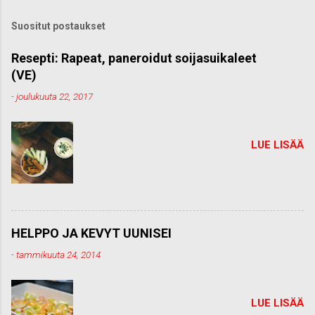
ä
k
Suositut postaukset
o
m
m
Resepti: Rapeat, paneroidut soijasuikaleet
e
(VE)
n
t
-
joulukuuta 22, 2017
t
i
LUE LISÄÄ
HELPPO JA KEVYT UUNISEI
-
tammikuuta 24, 2014
LUE LISÄÄ