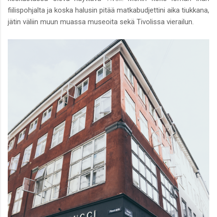
fiilispohjalta ja koska halusin pitää matkabudjettini aika tiukkana,
jätin väliin muun muassa museoita sekä Tivolissa vierailun.