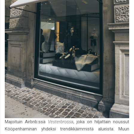
Majoituin Airbnb:ssä
Vesterbrossa
, joka on hiljattain noussut
Kööpenhaminan yhdeksi trendikkäimmistä alueista. Muun