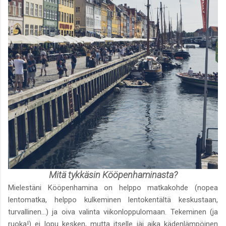
Mitä tykkäsin Kööpenhaminasta?
Mielestäni Kööpenhamina on helppo matkakohde (nopea
lentomatka, helppo kulkeminen lentokentältä keskustaan,
turvallinen...) ja oiva valinta viikonloppulomaan. Tekeminen (ja
ruoka!) ei lopu kesken, mutta itselle jäi aika kädenlämpöinen