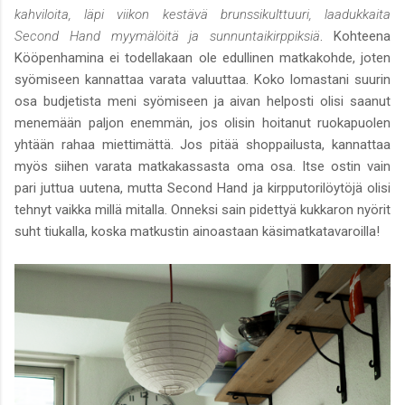
kahviloita, läpi viikon kestävä brunssikulttuuri, laadukkaita
Second Hand myymälöitä ja sunnuntaikirppiksiä
. Kohteena
Kööpenhamina ei todellakaan ole edullinen matkakohde, joten
syömiseen kannattaa varata valuuttaa. Koko lomastani suurin
osa budjetista meni syömiseen ja aivan helposti olisi saanut
menemään paljon enemmän, jos olisin hoitanut ruokapuolen
yhtään rahaa miettimättä. Jos pitää shoppailusta, kannattaa
myös siihen varata matkakassasta oma osa. Itse ostin vain
pari juttua uutena, mutta Second Hand ja kirpputorilöytöjä olisi
tehnyt vaikka millä mitalla. Onneksi sain pidettyä kukkaron nyörit
suht tiukalla, koska matkustin ainoastaan käsimatkatavaroilla!