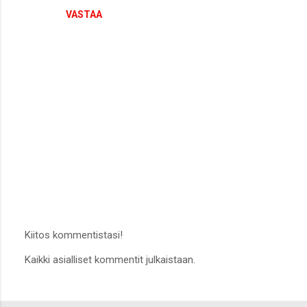
VASTAA
Kiitos kommentistasi!
L
Kaikki asialliset kommentit julkaistaan.
ä
h
e
t