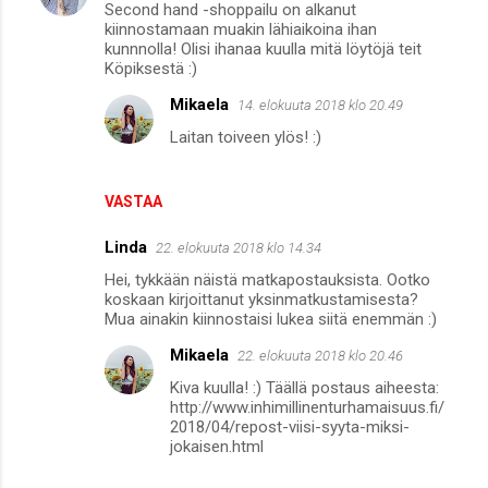
Second hand -shoppailu on alkanut
kiinnostamaan muakin lähiaikoina ihan
kunnnolla! Olisi ihanaa kuulla mitä löytöjä teit
Köpiksestä :)
Mikaela
14. elokuuta 2018 klo 20.49
Laitan toiveen ylös! :)
VASTAA
Linda
22. elokuuta 2018 klo 14.34
Hei, tykkään näistä matkapostauksista. Ootko
koskaan kirjoittanut yksinmatkustamisesta?
Mua ainakin kiinnostaisi lukea siitä enemmän :)
Mikaela
22. elokuuta 2018 klo 20.46
Kiva kuulla! :) Täällä postaus aiheesta:
http://www.inhimillinenturhamaisuus.fi/
2018/04/repost-viisi-syyta-miksi-
jokaisen.html