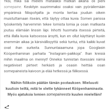
Yksi, mikä sai mieleni matalaksi matkan aikana oli pieni
somepaine
. Keskityin suurimmaksi osaksi vain pyöräilemään
ympäriinsä fiilispohjalta ja monta kertaa jouduin oikein
muistuttamaan itseäni, että täytyy ottaa kuvia. Somen parissa
työskentely harvemmin tekee lomista lomia ja osan matkasta
joutuu elämään linssin läpi. Inhotti huomata itsessä piirteitä,
että illalla kuvia katsoessa ärsytti, kun en ollut käyttänyt kuviin
enemmän aikaa ja kärsivällisyyttä sekä tuntui, että kaikki kuvat
ovat ihan surkeita. Sunnuntaiaamuna jopa Googlasin
Kööpenhaminan parhaita "Instagram-paikkoja". Ihan kreisiä
mihin maailma on mennyt! Onneksi tunnistan itsessäni nämä
negatiiviset piirteet herkästi ja osasin heittää osan
somepaineista kaivoon ja elää hetkessä ja fiiliksessä.
Näihin fiiliksiin päätän tämän postauksen. Mieluusti
kuulisin teiltä, mitä te olette tykänneet Kööpenhaminasta.
Myös ajatuksia lomien
somepaineesta
kuulen mielelläni!