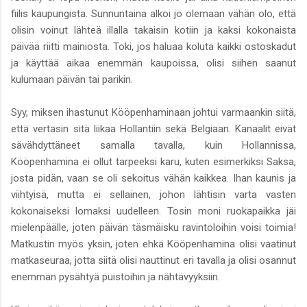
fiilis kaupungista. Sunnuntaina alkoi jo olemaan vähän olo, että
olisin voinut lähteä illalla takaisin kotiin ja kaksi kokonaista
päivää riitti mainiosta. Toki, jos haluaa koluta kaikki ostoskadut
ja käyttää aikaa enemmän kaupoissa, olisi siihen saanut
kulumaan päivän tai parikin.
Syy, miksen ihastunut Kööpenhaminaan johtui varmaankin siitä,
että vertasin sitä liikaa Hollantiin sekä Belgiaan. Kanaalit eivät
sävähdyttäneet samalla tavalla, kuin Hollannissa,
Kööpenhamina ei ollut tarpeeksi karu, kuten esimerkiksi Saksa,
josta pidän, vaan se oli sekoitus vähän kaikkea. Ihan kaunis ja
viihtyisä, mutta ei sellainen, johon lähtisin varta vasten
kokonaiseksi lomaksi uudelleen. Tosin moni ruokapaikka jäi
mielenpäälle, joten päivän täsmäisku ravintoloihin voisi toimia!
Matkustin myös yksin, joten ehkä Kööpenhamina olisi vaatinut
matkaseuraa, jotta siitä olisi nauttinut eri tavalla ja olisi osannut
enemmän pysähtyä puistoihin ja nähtävyyksiin.