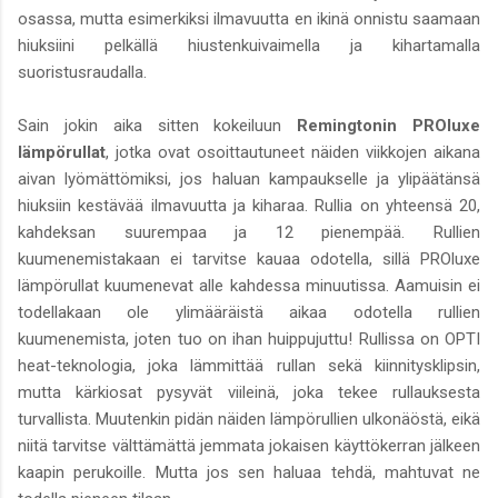
osassa, mutta esimerkiksi ilmavuutta en ikinä onnistu saamaan
hiuksiini pelkällä hiustenkuivaimella ja kihartamalla
suoristusraudalla.
Sain jokin aika sitten kokeiluun
Remingtonin PROluxe
lämpörullat
, jotka ovat osoittautuneet näiden viikkojen aikana
aivan lyömättömiksi, jos haluan kampaukselle ja ylipäätänsä
hiuksiin kestävää ilmavuutta ja kiharaa. Rullia on yhteensä 20,
kahdeksan suurempaa ja 12 pienempää. Rullien
kuumenemistakaan ei tarvitse kauaa odotella, sillä PROluxe
lämpörullat kuumenevat alle kahdessa minuutissa. Aamuisin ei
todellakaan ole ylimääräistä aikaa odotella rullien
kuumenemista, joten tuo on ihan huippujuttu! Rullissa on OPTI
heat-teknologia, joka lämmittää rullan sekä kiinnitysklipsin,
mutta kärkiosat pysyvät viileinä, joka tekee rullauksesta
turvallista. Muutenkin pidän näiden lämpörullien ulkonäöstä, eikä
niitä tarvitse välttämättä jemmata jokaisen käyttökerran jälkeen
kaapin perukoille. Mutta jos sen haluaa tehdä, mahtuvat ne