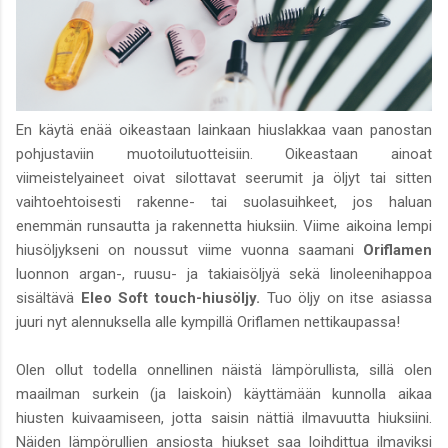
En käytä enää oikeastaan lainkaan hiuslakkaa vaan panostan
pohjustaviin muotoilutuotteisiin. Oikeastaan ainoat
viimeistelyaineet oivat silottavat seerumit ja öljyt tai sitten
vaihtoehtoisesti rakenne- tai suolasuihkeet, jos haluan
enemmän runsautta ja rakennetta hiuksiin. Viime aikoina lempi
hiusöljykseni on noussut viime vuonna saamani
Oriflamen
luonnon argan-, ruusu- ja takiaisöljyä sekä linoleenihappoa
sisältävä
Eleo Soft touch-hiusöljy.
Tuo öljy on itse asiassa
juuri nyt alennuksella alle kympillä Oriflamen nettikaupassa!
Olen ollut todella onnellinen näistä lämpörullista, sillä olen
maailman surkein (ja laiskoin) käyttämään kunnolla aikaa
hiusten kuivaamiseen, jotta saisin nättiä ilmavuutta hiuksiini.
Näiden lämpörullien ansiosta hiukset saa loihdittua ilmaviksi