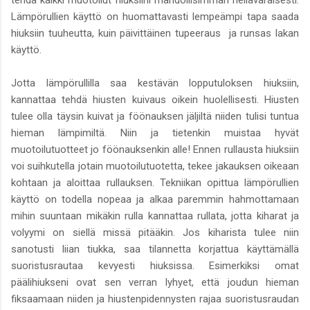
Lämpörullien käyttö on huomattavasti lempeämpi tapa saada
hiuksiin tuuheutta, kuin päivittäinen tupeeraus ja runsas lakan
käyttö.
Jotta lämpörullilla saa kestävän lopputuloksen hiuksiin,
kannattaa tehdä hiusten kuivaus oikein huolellisesti. Hiusten
tulee olla täysin kuivat ja föönauksen jäljiltä niiden tulisi tuntua
hieman lämpimiltä. Niin ja tietenkin muistaa hyvät
muotoilutuotteet jo föönauksenkin alle! Ennen rullausta hiuksiin
voi suihkutella jotain muotoilutuotetta, tekee jakauksen oikeaan
kohtaan ja aloittaa rullauksen. Tekniikan opittua lämpörullien
käyttö on todella nopeaa ja alkaa paremmin hahmottamaan
mihin suuntaan mikäkin rulla kannattaa rullata, jotta kiharat ja
volyymi on siellä missä pitääkin. Jos kiharista tulee niin
sanotusti liian tiukka, saa tilannetta korjattua käyttämällä
suoristusrautaa kevyesti hiuksissa. Esimerkiksi omat
päälihiukseni ovat sen verran lyhyet, että joudun hieman
fiksaamaan niiden ja hiustenpidennysten rajaa suoristusraudan