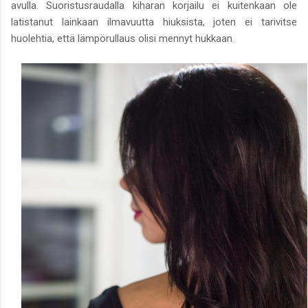
avulla. Suoristusraudalla kiharan korjailu ei kuitenkaan ole
latistanut lainkaan ilmavuutta hiuksista, joten ei tarivitse
huolehtia, että lämpörullaus olisi mennyt hukkaan.