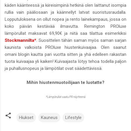
käden käänteessä ja kiireisimpinä hetkinä olen laittanut isompia
rullia vain pääliosaan ja käännellyt latvat suoristusraudalla.
Lopputuloksena on ollut nopea ja rento lainekampaus, jossa on
koko päivän kestävää ilmavutta. Remington PROluxe
lämpörullat maksavat 69,90€ ja niitä saa tilattua esimerkiksi
Stockmannilta*
. Suosittelen tähän saman myös saman sarjan
kaunista valkoista PROluxe hiustenkuivaajaa. Olen saanut
omani blogin kautta pari vuotta sitten ja yhä edelleen rakastan
tuota kuivaajaa yli kaiken! Kuivaajasta lötyy tehoa todella paljon
ja puhallusnopeus ja lämpötilat ovat säädettävissä.
Mihin hiustenmuotoilijaan te luotatte?
*Lämpörullat saatu PR näytteenä
Hiukset
Kauneus
Lifestyle