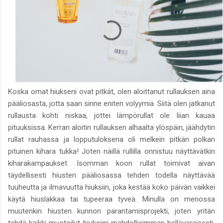
Koska omat hiukseni ovat pitkät, olen aloittanut rullauksen aina
pääliosasta, jotta saan sinne eniten volyymia. Siitä olen jatkanut
rullausta kohti niskaa, jottei lämpörullat ole liian kauaa
pituuksissa. Kerran aloitin rullauksen alhaalta ylöspäin, jäähdytin
rullat rauhassa ja lopputuloksena oli melkein pitkän polkan
pituinen kihara tukka! Joten näillä rullilla onnistuu näyttävätkin
kiharakampaukset. Isomman koon rullat toimivat aivan
täydellisesti hiusten pääliosassa tehden todella näyttävää
tuuheutta ja ilmavuutta hiuksiin, joka kestää koko päivän vaikkei
käytä hiuslakkaa tai tupeeraa tyveä. Minulla on menossa
muutenkin hiusten kunnon parantamisprojekti, joten yritän
tehdä kaikki muotoilut hiuksiini mahdollisimman hellävaraisesti.