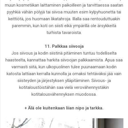
muun kosmetiikan laittaminen paikoilleen ja tarvittaessa saatan
pyyhkiä vähän pölyjä tai siivoa muuten esim kylpyhuonetta tai
keittiötä, jos huomaan likatahroja. Illalla saa rentouduttuakin
paremmin, kun koti on siisti eikä ympärillä ole ärsykkeitä
turhista tavaroista.
11. Palkkaa siivooja
Jos siivous ja kodin siistinä pitäminen tuntuu todelliselta
haasteelta, kannattaa harkita siivoojan palkkaamista. Apua saa
varmasti siitä, kun ulkopuolinen tulee puunaamaan kodin
katosta lattiaan kerralla kunnolla ja omaksi tehtäväksi jää vain
siisteyden ja järjestyksen ylläpitäminen. Siivous- ja
kotitaloustöistähän saa vielä verovähennystäkin
kotitalousvähennyksen muodossa.
+ Älä ole kuitenkaan liian nipo ja tarkka.