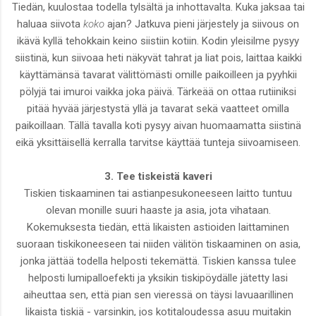
Tiedän, kuulostaa todella tylsältä ja inhottavalta. Kuka jaksaa tai
haluaa siivota
koko
ajan? Jatkuva pieni järjestely ja siivous on
ikävä kyllä tehokkain keino siistiin kotiin. Kodin yleisilme pysyy
siistinä, kun siivoaa heti näkyvät tahrat ja liat pois, laittaa kaikki
käyttämänsä tavarat välittömästi omille paikoilleen ja pyyhkii
pölyjä tai imuroi vaikka joka päivä.
Tärkeää on ottaa rutiiniksi
pitää hyvää järjestystä yllä ja tavarat sekä vaatteet omilla
paikoillaan. Tällä tavalla koti pysyy aivan huomaamatta siistinä
eikä yksittäisellä kerralla tarvitse käyttää tunteja siivoamiseen.
3. Tee tiskeistä kaveri
Tiskien tiskaaminen tai astianpesukoneeseen laitto tuntuu
olevan monille suuri haaste ja asia, jota vihataan.
Kokemuksesta tiedän, että likaisten astioiden laittaminen
suoraan tiskikoneeseen tai niiden välitön tiskaaminen on asia,
jonka jättää todella helposti tekemättä. Tiskien kanssa tulee
helposti lumipalloefekti ja yksikin tiskipöydälle jätetty lasi
aiheuttaa sen, että pian sen vieressä on täysi lavuaarillinen
likaista tiskiä - varsinkin, jos kotitaloudessa asuu muitakin