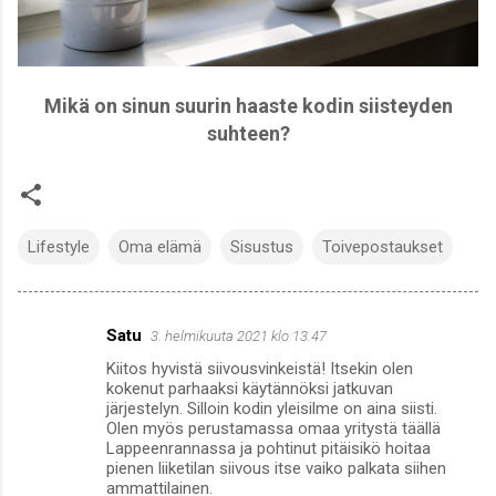
Mikä on sinun suurin haaste kodin siisteyden
suhteen?
Lifestyle
Oma elämä
Sisustus
Toivepostaukset
Satu
3. helmikuuta 2021 klo 13.47
K
Kiitos hyvistä siivousvinkeistä! Itsekin olen
o
kokenut parhaaksi käytännöksi jatkuvan
m
järjestelyn. Silloin kodin yleisilme on aina siisti.
Olen myös perustamassa omaa yritystä täällä
m
Lappeenrannassa ja pohtinut pitäisikö hoitaa
pienen liiketilan siivous itse vaiko palkata siihen
e
ammattilainen.