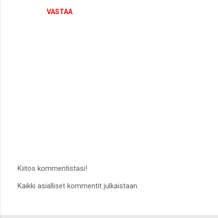
n
VASTAA
t
i
t
Kiitos kommentistasi!
L
Kaikki asialliset kommentit julkaistaan.
ä
h
e
t