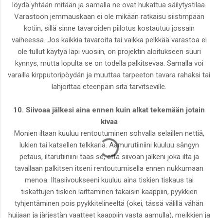
löydä yhtään mitään ja samalla ne ovat hukattua säilytystilaa.
Varastoon jemmauskaan ei ole mikään ratkaisu siistimpään
kotiin, sillä sinne tavaroiden piilotus kostautuu jossain
vaiheessa. Jos kaikkia tavaroita tai vaikka pelkkää varastoa ei
ole tullut käytyä läpi vuosiin, on projektin aloitukseen suuri
kynnys, mutta lopulta se on todella palkitsevaa. Samalla voi
varailla kirpputoripöydän ja muuttaa tarpeeton tavara rahaksi tai
lahjoittaa eteenpäin sitä tarvitseville.
10. Siivoaa jälkesi aina ennen kuin alkat tekemään jotain
kivaa
Monien iltaan kuuluu rentoutuminen sohvalla selaillen nettiä,
lukien tai katsellen telkkaria. Aamurutiiniini kuuluu sängyn
petaus, iltarutiiniini taas se, että siivoan jälkeni joka ilta ja
tavallaan palkitsen itseni rentoutumisella ennen nukkumaan
menoa. Iltasiivoukseeni kuuluu aina tiskien tiskaus tai
tiskattujen tiskien laittaminen takaisin kaappiin, pyykkien
tyhjentäminen pois pyykkitelineeltä (okei, tässä välillä vähän
huijaan ja järjestän vaatteet kaappiin vasta aamulla), meikkien ja