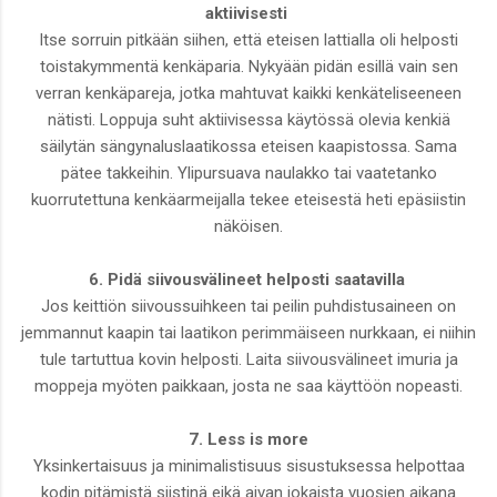
aktiivisesti
Itse sorruin pitkään siihen, että eteisen lattialla oli helposti
toistakymmentä kenkäparia. Nykyään pidän esillä vain sen
verran kenkäpareja, jotka mahtuvat kaikki kenkäteliseeneen
nätisti. Loppuja suht aktiivisessa käytössä olevia kenkiä
säilytän sängynaluslaatikossa eteisen kaapistossa. Sama
pätee takkeihin. Ylipursuava naulakko tai vaatetanko
kuorrutettuna kenkäarmeijalla tekee eteisestä heti epäsiistin
näköisen.
6. Pidä siivousvälineet helposti saatavilla
Jos keittiön siivoussuihkeen tai peilin puhdistusaineen on
jemmannut kaapin tai laatikon perimmäiseen nurkkaan, ei niihin
tule tartuttua kovin helposti. Laita siivousvälineet imuria ja
moppeja myöten paikkaan, josta ne saa käyttöön nopeasti.
7. Less is more
Yksinkertaisuus ja minimalistisuus sisustuksessa helpottaa
kodin pitämistä siistinä eikä aivan jokaista vuosien aikana