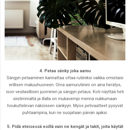
4. Petaa sänky joka aamu
Sängyn petaaminen kannattaa ottaa rutiiniksi vaikka omistaisi
erillisen makuuhuoneen. Oma aamurutiinini on aina herätys,
ison vesilasillisen juominen ja sängyn petaus. Koti näyttää heti
siistimmältä ja illalla on mukavempi mennä nukkumaan
houkuttelevan näköiseen sänkyyn. Myös petivaatteet pysyvät
puhtaampina, kun ne suojataan päivän ajaksi.
5. Pidä eteisessä esillä vain ne kengät ja takit, joita käytät