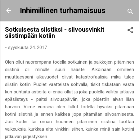
Siirry pääsisältöön
Inhimillinen turhamaisuus
Sotkuisesta siistiksi - siivousvinkit
siistimpään kotiin
-
syyskuuta 24, 2017
Olen ollut nuorempana todella sotkuinen ja paikkojen pitäminen
siistinä oli minulle suuri haaste. Aikoinaan omilleen
muuttaessani alkuvuodet olivat katastrofaalisia mikä tulee
siistiin kotiin. Puolet vaatteista sohvalla, tiskit tiskataan vasta
kun puhtaita astioita ei enää ollut ja joka puolella vallitsi jatkuva
epäsiisteys - paitsi siivouspäivän, joka pidettiin aivan liian
harvoin. Viime vuosina olen tullut todella hyväksi pitämään
kotini siistinä ja ennen kaikkea jopa pitämään siivoamisesta.
Jos kodin tai oman huoneen pitäminen siistinä tuottaa
vaikeuksia, kurkkaa alta vinkkini siihen, kuinka minä sain kotiini
jatkuvan järjestyksen.