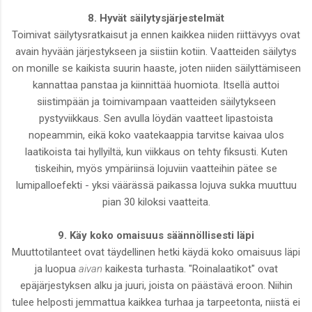
8. Hyvät säilytysjärjestelmät
Toimivat säilytysratkaisut ja ennen kaikkea niiden riittävyys ovat
avain hyvään järjestykseen ja siistiin kotiin. Vaatteiden säilytys
on monille se kaikista suurin haaste, joten niiden säilyttämiseen
kannattaa panstaa ja kiinnittää huomiota. Itsellä auttoi
siistimpään ja toimivampaan vaatteiden säilytykseen
pystyviikkaus. Sen avulla löydän vaatteet lipastoista
nopeammin, eikä koko vaatekaappia tarvitse kaivaa ulos
laatikoista tai hyllyiltä, kun viikkaus on tehty fiksusti. Kuten
tiskeihin, myös ympäriinsä lojuviin vaatteihin pätee se
lumipalloefekti - yksi väärässä paikassa lojuva sukka muuttuu
pian 30 kiloksi vaatteita.
9. Käy koko omaisuus säännöllisesti läpi
Muuttotilanteet ovat täydellinen hetki käydä koko omaisuus läpi
ja luopua
aivan
kaikesta turhasta. "Roinalaatikot" ovat
epäjärjestyksen alku ja juuri, joista on päästävä eroon. Niihin
tulee helposti jemmattua kaikkea turhaa ja tarpeetonta, niistä ei