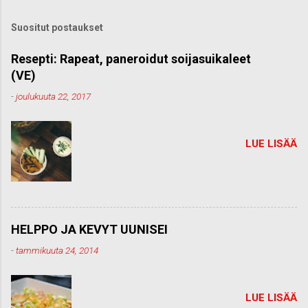
ä
k
Suositut postaukset
o
m
m
Resepti: Rapeat, paneroidut soijasuikaleet
e
(VE)
n
t
-
joulukuuta 22, 2017
t
i
LUE LISÄÄ
HELPPO JA KEVYT UUNISEI
-
tammikuuta 24, 2014
LUE LISÄÄ