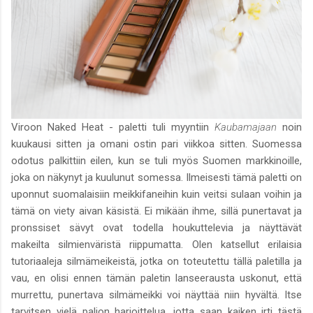
Viroon Naked Heat - paletti tuli myyntiin
Kaubamajaan
noin
kuukausi sitten ja omani ostin pari viikkoa sitten. Suomessa
odotus palkittiin eilen, kun se tuli myös Suomen markkinoille,
joka on näkynyt ja kuulunut somessa. Ilmeisesti tämä paletti on
uponnut suomalaisiin meikkifaneihin kuin veitsi sulaan voihin ja
tämä on viety aivan käsistä. Ei mikään ihme, sillä punertavat ja
pronssiset sävyt ovat todella houkuttelevia ja näyttävät
makeilta silmienväristä riippumatta. Olen katsellut erilaisia
tutoriaaleja silmämeikeistä, jotka on toteutettu tällä paletilla ja
vau, en olisi ennen tämän paletin lanseerausta uskonut, että
murrettu, punertava silmämeikki voi näyttää niin hyvältä. Itse
tarvitsen vielä paljon harjoittelua, jotta saan kaiken irti tästä