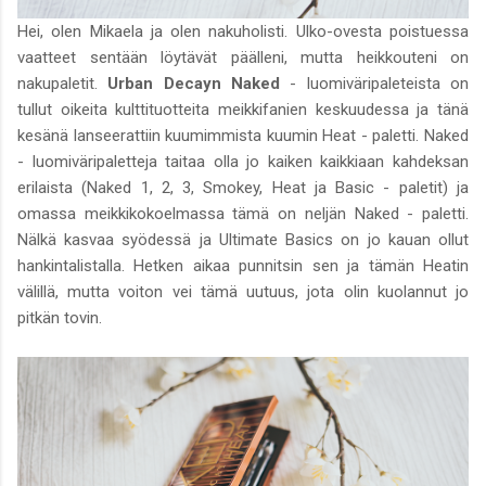
Hei, olen Mikaela ja olen nakuholisti. Ulko-ovesta poistuessa
vaatteet sentään löytävät päälleni, mutta heikkouteni on
nakupaletit.
Urban Decayn Naked
- luomiväripaleteista on
tullut oikeita kulttituotteita meikkifanien keskuudessa ja tänä
kesänä lanseerattiin kuumimmista kuumin Heat - paletti. Naked
- luomiväripaletteja taitaa olla jo kaiken kaikkiaan kahdeksan
erilaista (Naked 1, 2, 3, Smokey, Heat ja Basic - paletit) ja
omassa meikkikokoelmassa tämä on neljän Naked - paletti.
Nälkä kasvaa syödessä ja Ultimate Basics on jo kauan ollut
hankintalistalla. Hetken aikaa punnitsin sen ja tämän Heatin
välillä, mutta voiton vei tämä uutuus, jota olin kuolannut jo
pitkän tovin.