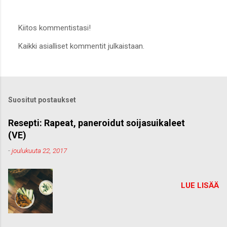
Kiitos kommentistasi!
L
Kaikki asialliset kommentit julkaistaan.
ä
h
e
t
ä
k
Suositut postaukset
o
m
m
Resepti: Rapeat, paneroidut soijasuikaleet
e
(VE)
n
t
-
joulukuuta 22, 2017
t
i
LUE LISÄÄ