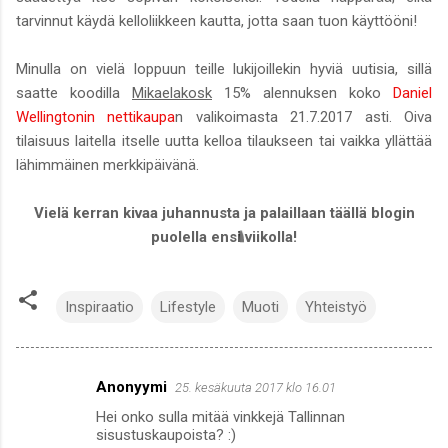
tarvinnut käydä kelloliikkeen kautta, jotta saan tuon käyttööni!
Minulla on vielä loppuun teille lukijoillekin hyviä uutisia, sillä
saatte koodilla
Mikaelakosk
15% alennuksen koko
Daniel
Wellingtonin nettikaupa
n valikoimasta 21.7.2017 asti. Oiva
tilaisuus laitella itselle uutta kelloa tilaukseen tai vaikka yllättää
lähimmäinen merkkipäivänä.
Vielä kerran kivaa juhannusta ja palaillaan täällä blogin
puolella ensi viikolla!
Inspiraatio
Lifestyle
Muoti
Yhteistyö
Anonyymi
25. kesäkuuta 2017 klo 16.01
K
Hei onko sulla mitää vinkkejä Tallinnan
o
sisustuskaupoista? :)