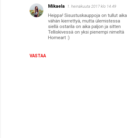
m
Mikaela
1. heinäkuuta 2017 klo 14.49
m
Heippa! Sisustuskauppoja on tullut aika
e
vähän kierrettyä, mutta ülemistessa
siellä ostarila on aika paljon ja sitten
n
Telliskivessä on yksi pienempi nimeltä
t
Homeart :)
i
t
VASTAA