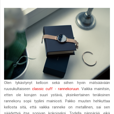
Olen tykästynyt kelloon sekä siihen hyvin mätsäävään
ruusukultaiseen
classic cuff - rannekoruun
. Vaikka mainitsin,
etten ole korujen suuri ystävä, yksinkertainen teräksinen
rannekoru sopii tyyliini mainiosti. Pakko muuten hehkuttaa
kellosta sitä, että vaikka ranneke on metallinen, sai sen
säädettyä itse sopivan kokoiseksi. Todella näppärää, eikä