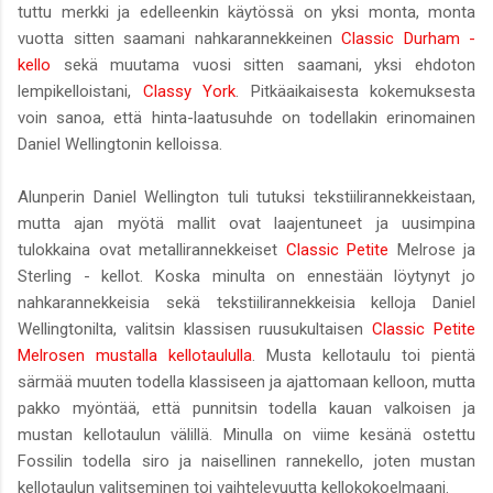
tuttu merkki ja edelleenkin käytössä on yksi monta, monta
vuotta sitten saamani nahkarannekkeinen
Classic Durham -
kello
sekä muutama vuosi sitten saamani, yksi ehdoton
lempikelloistani,
Classy York
. Pitkäaikaisesta kokemuksesta
voin sanoa, että hinta-laatusuhde on todellakin erinomainen
Daniel Wellingtonin kelloissa.
Alunperin Daniel Wellington tuli tutuksi tekstiilirannekkeistaan,
mutta ajan myötä mallit ovat laajentuneet ja uusimpina
tulokkaina ovat metallirannekkeiset
Classic Petite
Melrose ja
Sterling - kellot. Koska minulta on ennestään löytynyt jo
nahkarannekkeisia sekä tekstiilirannekkeisia kelloja Daniel
Wellingtonilta, valitsin klassisen ruusukultaisen
Classic Petite
Melrosen mustalla kellotaululla
. Musta kellotaulu toi pientä
särmää muuten todella klassiseen ja ajattomaan kelloon, mutta
pakko myöntää, että punnitsin todella kauan valkoisen ja
mustan kellotaulun välillä. Minulla on viime kesänä ostettu
Fossilin todella siro ja naisellinen rannekello, joten mustan
kellotaulun valitseminen toi vaihtelevuutta kellokokoelmaani.