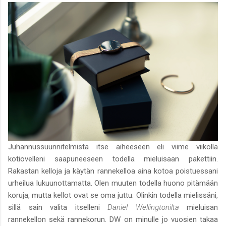
Juhannussuunnitelmista itse aiheeseen eli viime viikolla
kotiovelleni saapuneeseen todella mieluisaan pakettiin.
Rakastan kelloja ja käytän rannekelloa aina kotoa poistuessani
urheilua lukuunottamatta. Olen muuten todella huono pitämään
koruja, mutta kellot ovat se oma juttu. Olinkin todella mielissäni,
sillä sain valita itselleni
Daniel Wellingtonilta
mieluisan
rannekellon sekä rannekorun. DW on minulle jo vuosien takaa