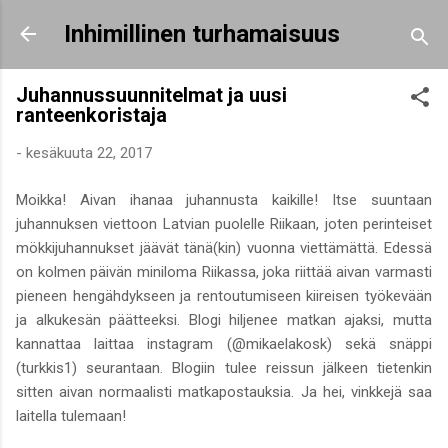
Siirry pääsisältöön
Inhimillinen turhamaisuus
Juhannussuunnitelmat ja uusi
ranteenkoristaja
-
kesäkuuta 22, 2017
Moikka! Aivan ihanaa juhannusta kaikille! Itse suuntaan
juhannuksen viettoon Latvian puolelle Riikaan, joten perinteiset
mökkijuhannukset jäävät tänä(kin) vuonna viettämättä. Edessä
on kolmen päivän miniloma Riikassa, joka riittää aivan varmasti
pieneen hengähdykseen ja rentoutumiseen kiireisen työkevään
ja alkukesän päätteeksi. Blogi hiljenee matkan ajaksi, mutta
kannattaa laittaa instagram (@mikaelakosk) sekä snäppi
(turkkis1) seurantaan. Blogiin tulee reissun jälkeen tietenkin
sitten aivan normaalisti matkapostauksia. Ja hei, vinkkejä saa
laitella tulemaan!