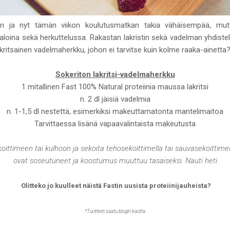
san ja nyt tämän viikon koulutusmatkan takia vähäisempää, mut
ipaloina sekä herkuttelussa. Rakastan lakristin sekä vadelman yhdiste
lakritsainen vadelmaherkku, johon ei tarvitse kuin kolme raaka-ainetta
Sokeriton lakritsi-vadelmaherkku
1 mitallinen Fast 100% Natural proteiinia maussa lakritsi
n. 2 dl jäisiä vadelmia
n. 1-1,5 dl nestettä, esimerkiksi makeuttamatonta mantelimaitoa
Tarvittaessa lisänä vapaavalintaista makeutusta
oittimeen tai kulhoon ja sekoita tehosekoittimella tai sauvasekoittime
ovat soseutuneet ja koostumus muuttuu tasaiseksi. Nauti heti
Olitteko jo kuulleet näistä Fastin uusista proteiinijauheista?
*Tuotteet saatu blogin kautta