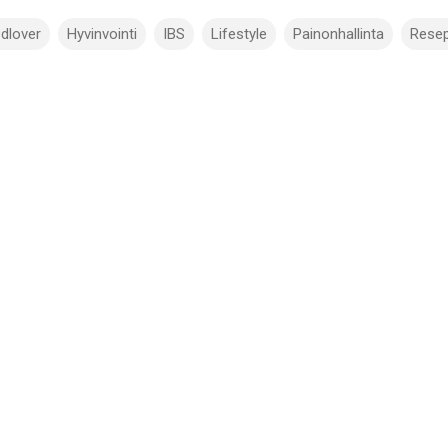
dlover
Hyvinvointi
IBS
Lifestyle
Painonhallinta
Resep