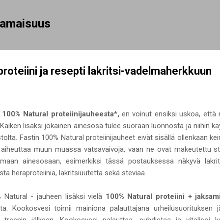
Siirry pääsisältöön
rhamaisuus
roteiini ja resepti lakritsi-vadelmaherkkuun
a
100% Natural proteiinijauheesta*,
en voinut ensiksi uskoa, että n
iken lisäksi jokainen ainesosa tulee suoraan luonnosta ja niihin kä
a. Fastin 100% Natural proteiinijauheet eivät sisällä ollenkaan ke
a aiheuttaa muun muassa vatsavaivoja, vaan ne ovat makeutettu stev
maan ainesosaan, esimerkiksi tässä postauksessa näkyvä lakrits
ta heraproteiinia, lakritsiuutetta sekä steviaa.
Natural - jauheen lisäksi vielä
100% Natural proteiini + jaksam
ta. Kookosvesi toimii mainiona palauttajana urheilusuorituksen j
i treenin jälkeen. Kookosvesi palauttaa, puhdistaa ja vitalisoi 