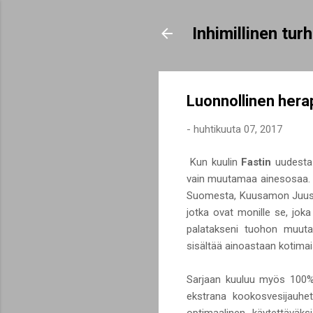
Inhimillinen tu
Luonnollinen herap
-
huhtikuuta 07, 2017
Kun kuulin
Fastin
uudest
vain muutamaa ainesosaa. Ka
Suomesta, Kuusamon Juustolt
jotka ovat monille se, jok
palatakseni tuohon muuta
sisältää ainoastaan kotimais
Sarjaan kuuluu myös 100% 
ekstrana kookosvesijauhet
optimaalinen käytettäväks