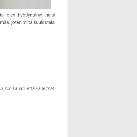
ta olen hyödyntänyt näitä
lmää, joten miltä kuulostaisi
?
lla niin kauan, että vadelmat