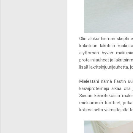
Olin aluksi hieman skeptine
kokeiluun lakritsin maku
älyttömän hyvän makuisi
proteiinijauheet ja lakritsi
lisää lakritsinjuurijauhetta,
Mielestäni nämä Fastin uude
kasviproteiineja alkaa ol
Siedän keinotekoisia makeu
mieluummin tuotteet, jotka 
kotimaiselta valmistajalta t