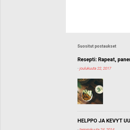
Suositut postaukset
Resepti: Rapeat, pane
-
joulukuuta 22, 2017
HELPPO JA KEVYT UU
-
tammikuuta 24, 2014