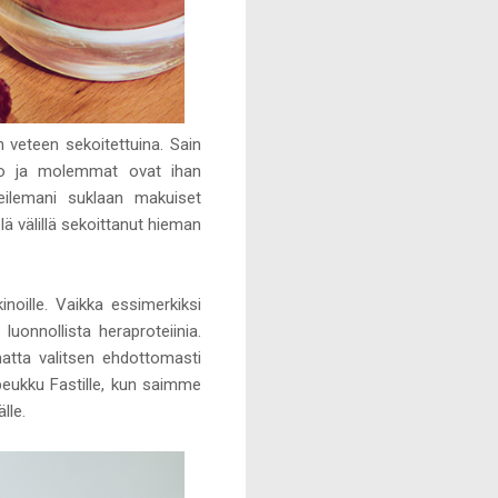
n veteen sekoitettuina. Sain
kao ja molemmat ovat ihan
ilemani suklaan makuiset
lä välillä sekoittanut hieman
inoille. Vaikka essimerkiksi
onnollista heraproteiinia.
matta valitsen ehdottomasti
 peukku Fastille, kun saimme
lle.