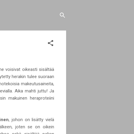
e voisivat oikeasti sisältää
ytetty herakin tulee suoraan
inotekoisia makeutusaineita,
ialla. Aika mahti juttu! Ja
in makuinen heraproteiini
inen
, johon on lisätty vielä
älkeen, joten se on oikein
kehoa sekä sisältää paljon