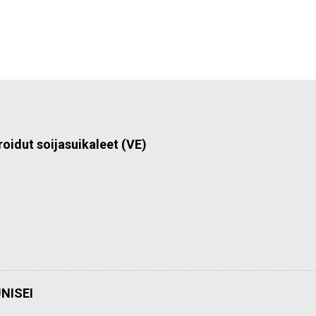
roidut soijasuikaleet (VE)
NISEI