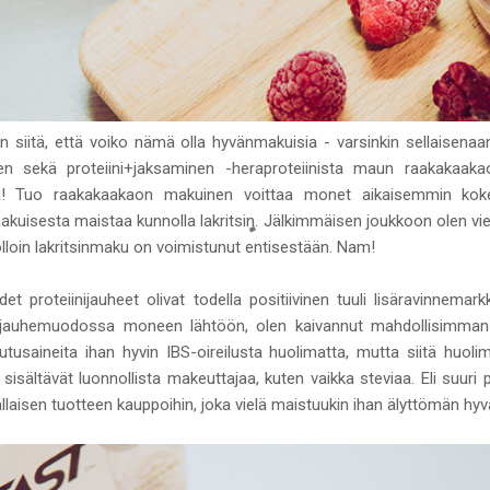
n siitä, että voiko nämä olla hyvänmakuisia - varsinkin sellaisenaa
isen sekä proteiini+jaksaminen -heraproteiinista maun raakakaa
a! Tuo raakakaakaon makuinen voittaa monet aikaisemmin koke
nmakuisesta maistaa kunnolla lakritsin. Jälkimmäisen joukkoon olen vie
 jolloin lakritsinmaku on voimistunut entisestään. Nam!
t proteiinijauheet olivat todella positiivinen tuuli lisäravinnemarkk
la jauhemuodossa moneen lähtöön, olen kaivannut mahdollisimman lu
tusaineita ihan hyvin IBS-oireilusta huolimatta, mutta siitä huoli
sisältävät luonnollista makeuttajaa, kuten vaikka steviaa. Eli suuri
ällaisen tuotteen kauppoihin, joka vielä maistuukin ihan älyttömän hyvä