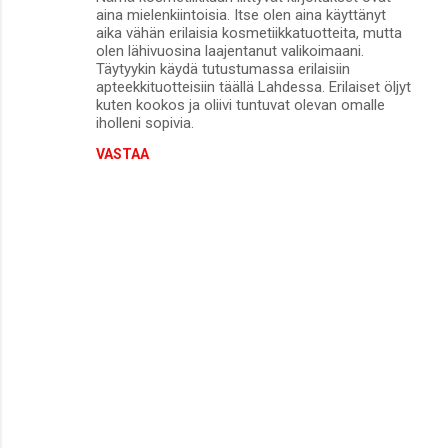
o
aina mielenkiintoisia. Itse olen aina käyttänyt
m
aika vähän erilaisia kosmetiikkatuotteita, mutta
olen lähivuosina laajentanut valikoimaani.
m
Täytyykin käydä tutustumassa erilaisiin
apteekkituotteisiin täällä Lahdessa. Erilaiset öljyt
e
kuten kookos ja oliivi tuntuvat olevan omalle
n
iholleni sopivia.
t
VASTAA
i
t