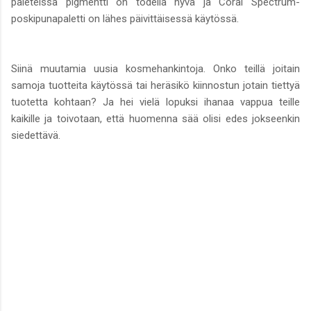
paleteissa pigmentti on todella hyvä ja Coral Spectrum-
poskipunapaletti on lähes päivittäisessä käytössä.
Siinä muutamia uusia kosmehankintoja. Onko teillä joitain
samoja tuotteita käytössä tai heräsikö kiinnostun jotain tiettyä
tuotetta kohtaan? Ja hei vielä lopuksi ihanaa vappua teille
kaikille ja toivotaan, että huomenna sää olisi edes jokseenkin
siedettävä.