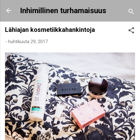
Siirry pääsisältöön
Inhimillinen turhamaisuus
Lähiajan kosmetiikkahankintoja
-
huhtikuuta 29, 2017