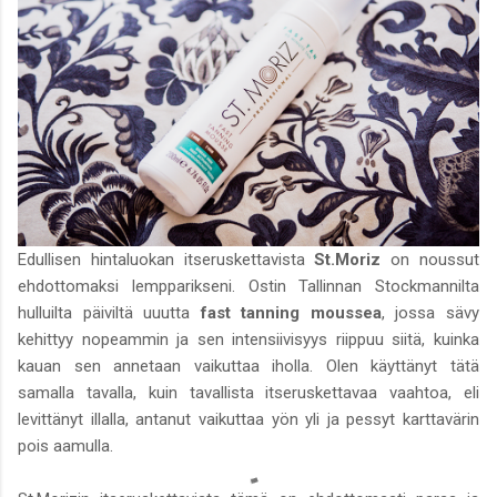
Edullisen hintaluokan itseruskettavista
St.Moriz
on noussut
ehdottomaksi lempparikseni. Ostin Tallinnan Stockmannilta
hulluilta päiviltä uuutta
fast tanning moussea
, jossa sävy
kehittyy nopeammin ja sen intensiivisyys riippuu siitä, kuinka
kauan sen annetaan vaikuttaa iholla. Olen käyttänyt tätä
samalla tavalla, kuin tavallista itseruskettavaa vaahtoa, eli
levittänyt illalla, antanut vaikuttaa yön yli ja pessyt karttavärin
pois aamulla.