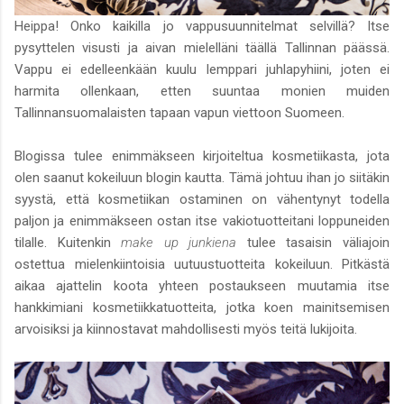
Heippa! Onko kaikilla jo vappusuunnitelmat selvillä? Itse
pysyttelen visusti ja aivan mielelläni täällä Tallinnan päässä.
Vappu ei edelleenkään kuulu lemppari juhlapyhiini, joten ei
harmita ollenkaan, etten suuntaa monien muiden
Tallinnansuomalaisten tapaan vapun viettoon Suomeen.
Blogissa tulee enimmäkseen kirjoiteltua kosmetiikasta, jota
olen saanut kokeiluun blogin kautta. Tämä johtuu ihan jo siitäkin
syystä, että kosmetiikan ostaminen on vähentynyt todella
paljon ja enimmäkseen ostan itse vakiotuotteitani loppuneiden
tilalle. Kuitenkin
make up junkiena
tulee tasaisin väliajoin
ostettua mielenkiintoisia uutuustuotteita kokeiluun. Pitkästä
aikaa ajattelin koota yhteen postaukseen muutamia itse
hankkimiani kosmetiikkatuotteita, jotka koen mainitsemisen
arvoisiksi ja kiinnostavat mahdollisesti myös teitä lukijoita.