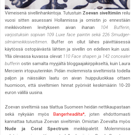
Viimeisenä sivellinhankintoja. Tutustuin
Zoevan siveltimiin
reilu
vuosi sitten asuessani Hollannissa ja omistin jo ennestään
meikkivoiteen levitykseen aivan ihanan
104 Bufferin,
varjostuksiin sopivan 109 Luxe face paintin sekä 226 Smudger-
silmämeikkisiveltimen
. Buffer on ollut lähes päivittäisessä
käytössä ostopäivästä lähtien ja sivellin on edelleen kuin uusi.
Yllä olevassa kuvassa olevat
110 Face shapen ja 142 concealer
bufferin
ostin samalta myyjältä bloggaajakirppikseltä, kuin Laura
Mercierin irtopuuterinkin. Pidän molemmista siveltimistä todella
paljon ja näissäkin laatu on aivan huippuluokkaa ottaen
huomioon, että siveltimien hinnat pyörivät keskimäärin 10-20
euron välillä uusina.
Zoevan siveltimiä saa tilattua Suomeen heidän nettikaupastaan
sekä nykyään myös
Bangerheadilta*
, joten ehdottomasti
kannattaa tutustua Zoevan siveltimiin. Omistan Zoevalta myös
Nude ja Coral Spectrum
meikkipaletit. Molemmissa