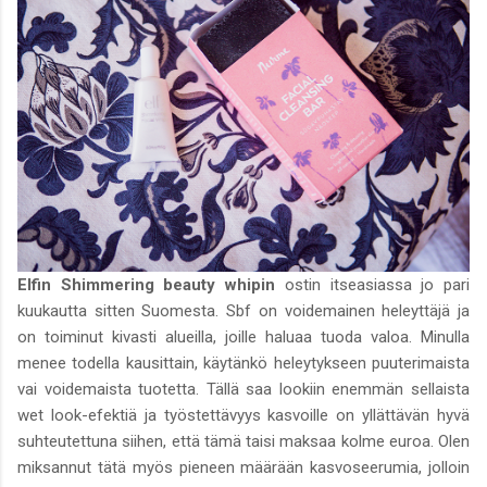
Elfin Shimmering beauty whipin
ostin itseasiassa jo pari
kuukautta sitten Suomesta. Sbf on voidemainen heleyttäjä ja
on toiminut kivasti alueilla, joille haluaa tuoda valoa. Minulla
menee todella kausittain, käytänkö heleytykseen puuterimaista
vai voidemaista tuotetta. Tällä saa lookiin enemmän sellaista
wet look-efektiä ja työstettävyys kasvoille on yllättävän hyvä
suhteutettuna siihen, että tämä taisi maksaa kolme euroa. Olen
miksannut tätä myös pieneen määrään kasvoseerumia, jolloin