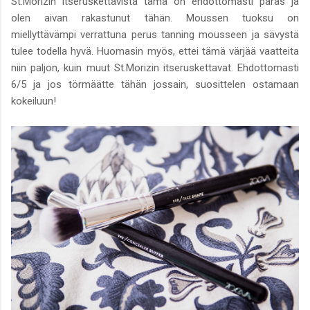
St.Morizin itseruskettavista tämä on ehdottomasti paras ja
olen aivan rakastunut tähän. Moussen tuoksu on
miellyttävämpi verrattuna perus tanning mousseen ja sävystä
tulee todella hyvä. Huomasin myös, ettei tämä värjää vaatteita
niin paljon, kuin muut St.Morizin itseruskettavat. Ehdottomasti
6/5 ja jos törmäätte tähän jossain, suosittelen ostamaan
kokeiluun!