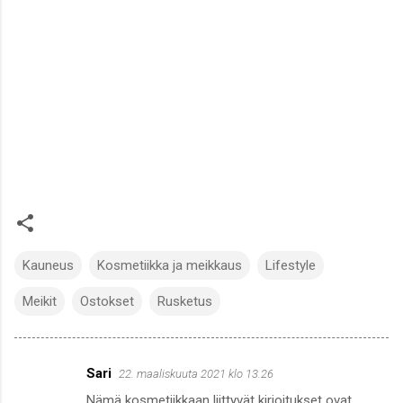
Kauneus
Kosmetiikka ja meikkaus
Lifestyle
Meikit
Ostokset
Rusketus
Sari
22. maaliskuuta 2021 klo 13.26
K
Nämä kosmetiikkaan liittyvät kirjoitukset ovat