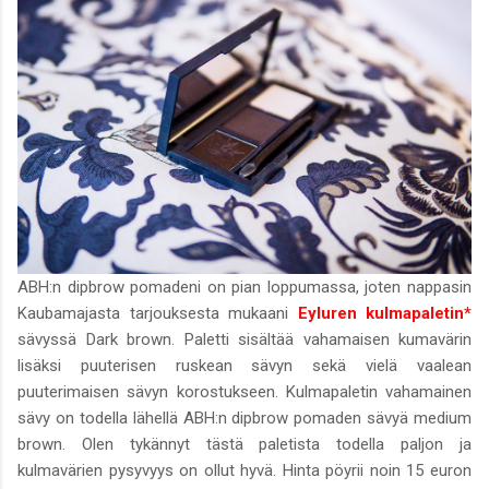
ABH:n dipbrow pomadeni on pian loppumassa, joten nappasin
Kaubamajasta tarjouksesta mukaani
Eyluren kulmapaletin*
sävyssä Dark brown. Paletti sisältää vahamaisen kumavärin
lisäksi puuterisen ruskean sävyn sekä vielä vaalean
puuterimaisen sävyn korostukseen. Kulmapaletin vahamainen
sävy on todella lähellä ABH:n dipbrow pomaden sävyä medium
brown. Olen tykännyt tästä paletista todella paljon ja
kulmavärien pysyvyys on ollut hyvä. Hinta pöyrii noin 15 euron