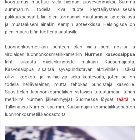
koostumus muuttuu vielä hieman juosevammaksi. Summa
summarum, todella kiva tuote käyttäjäystävällisessä
pakkauksessa! Elfiin olen törmännyt muutamissa apteekeissa
ja mustaakseni ainakin Kampin apteekkissa Helsingissä on
pieni määrä Elfin tuotteita saatavilla.
Luonnonkosmetiikan suhteen olen vielä suht noviisi ja
virolaisen luonnonkosmetiikkamerkin
Nurmen kasvosaippua
lähti silkasta mielenkiinnosta mukaan Kaubamajasta.
Kasvosaippua sisältää syväpuhdistavan aktiivihiilen lisäksi
oliivi-, kookos- ja risiiniöljyjä sekä karitevoita, joten se on
todella hellävarainen, mutta tehokas puhdistaja kasvoille.
Suosittelen luonnonkosmetiikan ystävien tutustumaan tähän
merkkiin! Nurmen jälleenmyyjät Suomessa löydät
täältä
ja
Tallinnassa Nurmea saa mm. Kaubamajan kosmetiikkaosaston
luonnonkosmetiikkaosastolta.