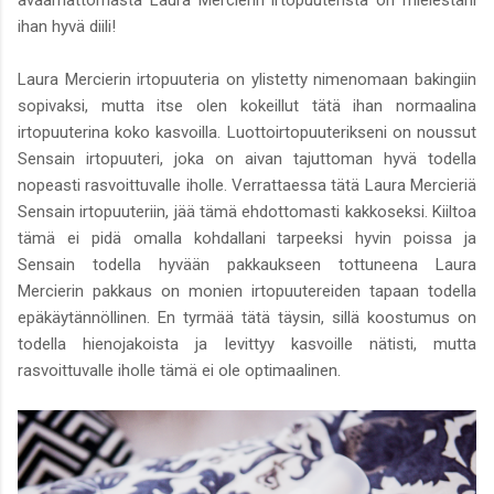
avaamattomasta Laura Mercierin irtopuuterista on mielestäni
ihan hyvä diili!
Laura Mercierin irtopuuteria on ylistetty nimenomaan bakingiin
sopivaksi, mutta itse olen kokeillut tätä ihan normaalina
irtopuuterina koko kasvoilla. Luottoirtopuuterikseni on noussut
Sensain irtopuuteri, joka on aivan tajuttoman hyvä todella
nopeasti rasvoittuvalle iholle. Verrattaessa tätä Laura Mercieriä
Sensain irtopuuteriin, jää tämä ehdottomasti kakkoseksi. Kiiltoa
tämä ei pidä omalla kohdallani tarpeeksi hyvin poissa ja
Sensain todella hyvään pakkaukseen tottuneena Laura
Mercierin pakkaus on monien irtopuutereiden tapaan todella
epäkäytännöllinen. En tyrmää tätä täysin, sillä koostumus on
todella hienojakoista ja levittyy kasvoille nätisti, mutta
rasvoittuvalle iholle tämä ei ole optimaalinen.