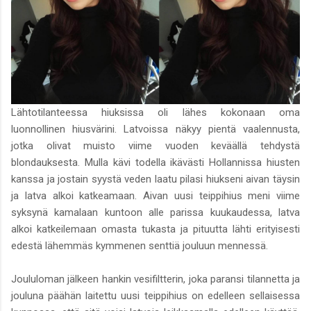
Lähtotilanteessa hiuksissa oli lähes kokonaan oma
luonnollinen hiusvärini. Latvoissa näkyy pientä vaalennusta,
jotka olivat muisto viime vuoden keväällä tehdystä
blondauksesta. Mulla kävi todella ikävästi Hollannissa hiusten
kanssa ja jostain syystä veden laatu pilasi hiukseni aivan täysin
ja latva alkoi katkeamaan. Aivan uusi teippihius meni viime
syksynä kamalaan kuntoon alle parissa kuukaudessa, latva
alkoi katkeilemaan omasta tukasta ja pituutta lähti erityisesti
edestä lähemmäs kymmenen senttiä jouluun mennessä.
Joululoman jälkeen hankin vesifiltterin, joka paransi tilannetta ja
jouluna päähän laitettu uusi teippihius on edelleen sellaisessa