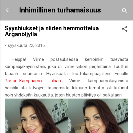
Siirry pääsisältöön
Inhimillinen turhamaisuus
Syyshiukset ja niiden hemmottelua
Arganöljyllä
-
syyskuuta 22, 2016
Heippa! Viime postauksessa kerroinkin tulevasta
kampaajakäynnistäni, joka oli viime viikon perjantaina. Tuuttun
tapaan suuntasin Hyvinkäällä luottokampaajalleni Ericalle
Parturi-Kampaamo Lilaan
. Viime kampaamokäynnistä
heinäkuista latvojen tasaamista lukuunottamatta oli kulunut
noin yhdeksän kuukautta, joten hiusten päivitys oli paikallaan.