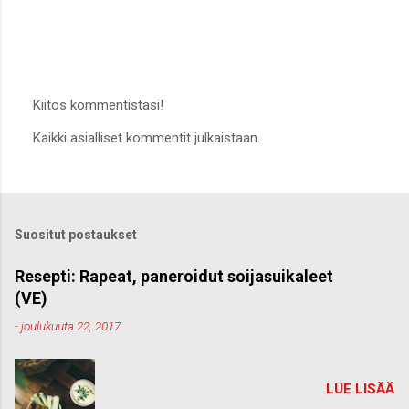
Kiitos kommentistasi!
L
Kaikki asialliset kommentit julkaistaan.
ä
h
e
t
ä
k
Suositut postaukset
o
m
m
Resepti: Rapeat, paneroidut soijasuikaleet
e
(VE)
n
t
-
joulukuuta 22, 2017
t
i
LUE LISÄÄ