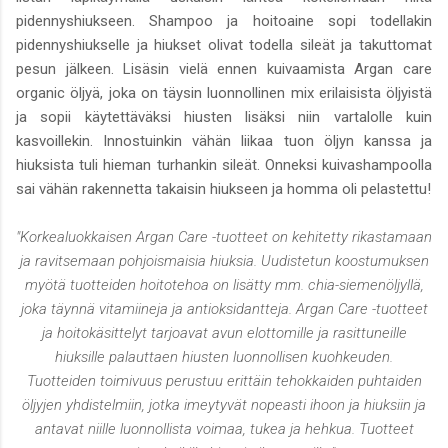
pidennyshiukseen. Shampoo ja hoitoaine sopi todellakin
pidennyshiukselle ja hiukset olivat todella sileät ja takuttomat
pesun jälkeen. Lisäsin vielä ennen kuivaamista Argan care
organic öljyä, joka on täysin luonnollinen mix erilaisista öljyistä
ja sopii käytettäväksi hiusten lisäksi niin vartalolle kuin
kasvoillekin. Innostuinkin vähän liikaa tuon öljyn kanssa ja
hiuksista tuli hieman turhankin sileät. Onneksi kuivashampoolla
sai vähän rakennetta takaisin hiukseen ja homma oli pelastettu!
"Korkealuokkaisen Argan Care -tuotteet on kehitetty rikastamaan
ja ravitsemaan pohjoismaisia hiuksia. Uudistetun koostumuksen
myötä tuotteiden hoitotehoa on lisätty mm. chia-siemenöljyllä,
joka täynnä vitamiineja ja antioksidantteja. Argan Care -tuotteet
ja hoitokäsittelyt tarjoavat avun elottomille ja rasittuneille
hiuksille palauttaen hiusten luonnollisen kuohkeuden.
Tuotteiden toimivuus perustuu erittäin tehokkaiden puhtaiden
öljyjen yhdistelmiin, jotka imeytyvät nopeasti ihoon ja hiuksiin ja
antavat niille luonnollista voimaa, tukea ja hehkua. Tuotteet