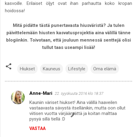
kasvoille. Erilaiset öljyt ovat ihan parhautta koko kropan
hoidossa!
Mitä pidätte tästä punertavasta hiusväristä? Ja tulen
päivittelemään hiusten kasvatusprojektia aina välillä tänne
blogiinkin. Toivotaan, että jouluun mennessä senttejä olisi
tullut taas useampi lisää!
Hiukset
Kauneus
Lifestyle
Oma elämä
Anne-Mari
22. syyskuuta 2016 klo 18.37
K
Kauniin väriset hiukset! Aina välillä haaveilen
o
vastaavasta sävystä itsellänikin, mutta oon ollut
m
viitisen vuotta värjäämättä ja koitan malttaa
pysyä sillä tiellä :D
m
VASTAA
e