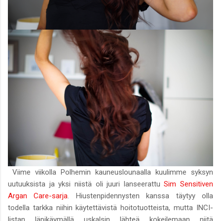
Viime viikolla Polhemin kauneuslounaalla kuulimme syksyn
uutuuksista ja yksi niistä oli juuri lanseerattu
Sim Sensitiven
Argan Care-sarja
. Hiustenpidennysten kanssa täytyy olla
todella tarkka niihin käytettävistä hoitotuotteista, mutta INCI-
listan läpikäymällä uskalsin lähteä kokeilemaan niitä