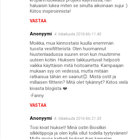
haluaisin lukea miten se sinulta aikoinaan sujui :)
Kiitos inspiroinnista!
VASTAA
Anonyymi
4. lokakuuta 2016 klo 11.40
Moikka, mua kiinnostaisi kuulla enemmän
tuosta vesifiltteristä. Olen huomannut
hiustenlaadussa suuren eron kun muutimme
uuteen kotiin. Hiukseni takkuuntuvat helposti
vaikka käyttäisin mitä hoitoainetta. Kampaajan
mukaan syy on vedessä, mutta mitään
ratkaisua tähän en saanut😊. Mistä ostit ja
millaisen filtterin? Mitä olet tykännyt? Kiitos vielä
kivasta blogista ❤️
-Fanny
VASTAA
Anonyymi
6. lokakuuta 2016 klo 21.33
Tosi kivat hiukset! Minä ostin Biosilkin
silkkitippoja ja olen kyllä ollut todella tyytyväinen!
Mulla myös katkeili hiukset ihan kamalan