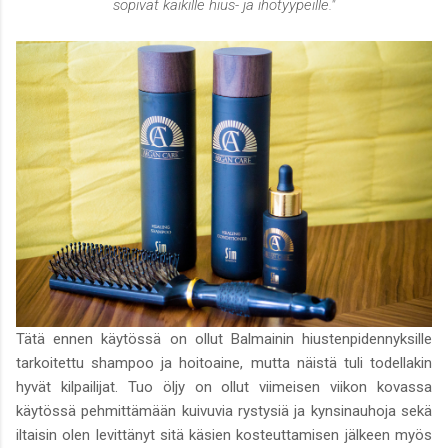
sopivat kaikille hius- ja ihotyypeille."
Tätä ennen käytössä on ollut Balmainin hiustenpidennyksille
tarkoitettu shampoo ja hoitoaine, mutta näistä tuli todellakin
hyvät kilpailijat. Tuo öljy on ollut viimeisen viikon kovassa
käytössä pehmittämään kuivuvia rystysiä ja kynsinauhoja sekä
iltaisin olen levittänyt sitä käsien kosteuttamisen jälkeen myös