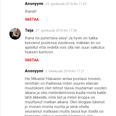
n
Anonyymi
23. syyskuuta 2016 klo 11.20
t
Ihanat!
i
VASTAA
t
Taija
27. syyskuuta 2016 klo 17.58
Ihana toi punertava sävy! Ja hyvin on tukka
kasvanut puolessa vuodessa, mäkään en oo
ajatellut että vedellä vois olla niin suuri vaikutus
hiuksen kuntoon...
VASTAA
Anonyymi
2. lokakuuta 2016 klo 17.21
Hei Mikaela! Haluaisin antaa postaus toiveen,
nimittäin on ihailtavaa miten suuren elämän
muutoksen olet tehnyt tässä muutaman vuoden
aikana ja olisi mielenkiintoista kuulla mistä kaikki
lähti liikkeelle, mitä teit ja miten kroppa on
muuttunut matkan aikana. Olen blogiasi lukenut
jo monen monta vuotta ja siinä ohella
seurannut matkaasi mutta tässä kun itsellä on
kropanmuokkaus projekti käynnissä, niin