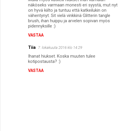
näköseks varmaan monesti eri syystä, mut nyt
on hyvä kiilto ja tuntuu että katkeilukin on
vähentynyt. Sit vielä vinkkinä Glitterin tangle
brush, ihan huippu ja arvelen sopivan myös
pidennyksille :)
VASTAA
Tiia
7. lokakuuta 2016 klo 14.29
Ihanat hiukset. Koska muuten tulee
kotipostausta? :)
VASTAA