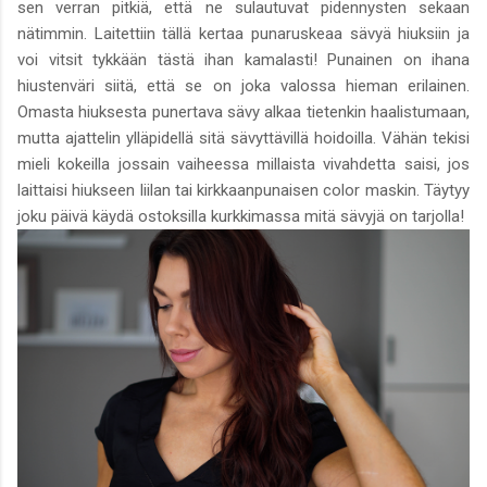
sen verran pitkiä, että ne sulautuvat pidennysten sekaan
nätimmin. Laitettiin tällä kertaa punaruskeaa sävyä hiuksiin ja
voi vitsit tykkään tästä ihan kamalasti! Punainen on ihana
hiustenväri siitä, että se on joka valossa hieman erilainen.
Omasta hiuksesta punertava sävy alkaa tietenkin haalistumaan,
mutta ajattelin ylläpidellä sitä sävyttävillä hoidoilla. Vähän tekisi
mieli kokeilla jossain vaiheessa millaista vivahdetta saisi, jos
laittaisi hiukseen liilan tai kirkkaanpunaisen color maskin. Täytyy
joku päivä käydä ostoksilla kurkkimassa mitä sävyjä on tarjolla!