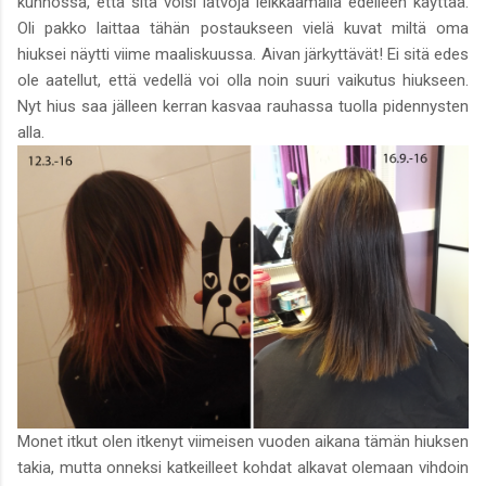
kunnossa, että sitä voisi latvoja leikkaamalla edelleen käyttää.
Oli pakko laittaa tähän postaukseen vielä kuvat miltä oma
hiuksei näytti viime maaliskuussa. Aivan järkyttävät! Ei sitä edes
ole aatellut, että vedellä voi olla noin suuri vaikutus hiukseen.
Nyt hius saa jälleen kerran kasvaa rauhassa tuolla pidennysten
alla.
Monet itkut olen itkenyt viimeisen vuoden aikana tämän hiuksen
takia, mutta onneksi katkeilleet kohdat alkavat olemaan vihdoin