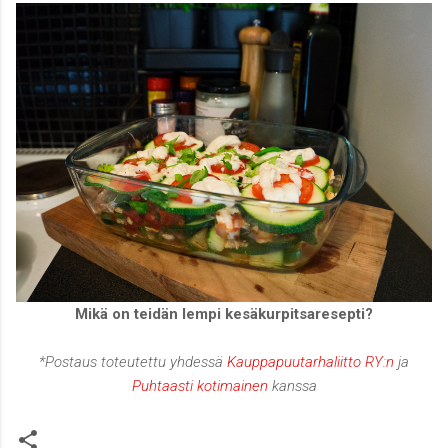
Mikä on teidän lempi kesäkurpitsaresepti?
*Postaus toteutettu yhdessä
Kauppapuutarhaliitto RY:n
ja
Puhtaasti kotimainen
kanssa