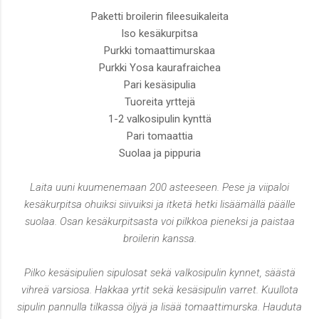
Paketti broilerin fileesuikaleita
Iso kesäkurpitsa
Purkki tomaattimurskaa
Purkki Yosa kaurafraichea
Pari kesäsipulia
Tuoreita yrttejä
1-2 valkosipulin kynttä
Pari tomaattia
Suolaa ja pippuria
Laita uuni kuumenemaan 200 asteeseen. Pese ja viipaloi
kesäkurpitsa ohuiksi siivuiksi ja itketä hetki lisäämällä päälle
suolaa. Osan kesäkurpitsasta voi pilkkoa pieneksi ja paistaa
broilerin kanssa.
Pilko kesäsipulien sipulosat sekä valkosipulin kynnet, säästä
vihreä varsiosa. Hakkaa yrtit sekä kesäsipulin varret. Kuullota
sipulin pannulla tilkassa öljyä ja lisää tomaattimurska. Hauduta