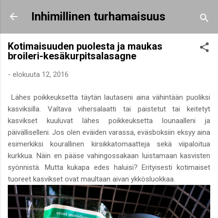
Siirry pääsisältöön
Inhimillinen turhamaisuus
Kotimaisuuden puolesta ja maukas
broileri-kesäkurpitsalasagne
-
elokuuta 12, 2016
Lähes poikkeuksetta täytän lautaseni aina vähintään puoliksi
kasviksilla. Valtava vihersalaatti tai paistetut tai keitetyt
kasvikset kuuluvat lähes poikkeuksetta lounaalleni ja
päivälliselleni. Jos olen eväiden varassa, eväsboksiin eksyy aina
esimerkiksi kourallinen kirsikkatomaatteja sekä viipaloitua
kurkkua. Näin en pääse vahingossakaan luistamaan kasvisten
syönnistä. Mutta kukapa edes haluisi? Erityisesti kotimaiset
tuoreet kasvikset ovat maultaan aivan ykkösluokkaa.