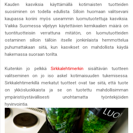
Kauden kasviksia käyttämällä kotimaisten tuotteiden
suosiminen on todella edullista. Silloin huomaan valitsevani
kaupassa koriini myös useammin luomutuotettuja kasviksia.
Vaikka Suomessa viljelyyn käytettävien kemikaalien määrä on
tuontituotteisiin verrattuna mitätön, on luomutuotteiden
ostaminen silloin tällöin itselle jonkinlaista hemmottelua
puhumattakaan siitä, kun kasvikset on mahdollista käydä
hakemassa suoraan torilta.
Kuitenkin jo pelkkä
Sirkkalehtimerkin
sisältävän tuotteen
valitseminen on jo iso askel kotimaisuuden tukemisessa.
Sirkkalehtimerkillä merkatut tuotteet ovat tae siitä, että tuote
on ykkösluokkaista ja se on tuotettu mahdollisimman
ympäristöystävällisesti unohtamatta työntekijöiden
hyvinvointia.