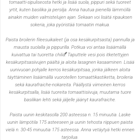
tomaatti-sipuliseosta hetki ja lisää suola, pippuri sekä tuoreet
yrtit, kuten basilika ja persilja. Anna hautua pienellä lämmöllä
ainakin muiden valmistelujen ajan. Sekaan voi lisätä ripauksen
sokeria, joka pyöristää tomaatin makua.
Paista broilerin fileesuikaleet (ja osa kesäkurpitsasta) pannulla ja
mausta suolalla ja pippurilla. Potkua voi antaa lisäämällä
kuivattua tai tuoretta chiliä. Taputtele vesi pois itketettyjen
kesäkurpitsasiivujen päältä ja aloita lasagnen kasaaminen. Lisää
uunivuoan pohjalle kerros kesäkurpitsaa, jonka jälkeen aloita
täyttäminen lisäämällä vuorotellen tomaattikastiketta, broileria
sekä kaurafraiche-nokareita. Päällystä viimeinen kerros
kesäkurpitsalla, lisää tuoreita tomaattisiivuja, muutama tuore
basilikan lehti sekä jäljelle jäänyt kaurafraiche.
Paista uunin keskitasolla 200 asteessa n. 15 minuutia. Laske
uunin lämpötila 175 asteeseen ja uunin tehosta riippuen paista
vielä n. 30-45 minuutia 175 asteessa. Anna vetäytyä hetki ennen
tarjoilua.