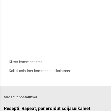
Kiitos kommentistasi!
L
Kaikki asialliset kommentit julkaistaan.
ä
h
e
t
ä
k
Suositut postaukset
o
m
m
Resepti: Rapeat, paneroidut soijasuikaleet