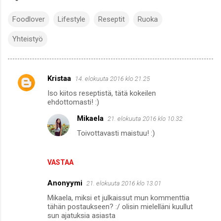
Foodlover
Lifestyle
Reseptit
Ruoka
Yhteistyö
Kristaa
14. elokuuta 2016 klo 21.25
K
Iso kiitos reseptistä, tätä kokeilen
o
ehdottomasti! :)
m
Mikaela
21. elokuuta 2016 klo 10.32
m
Toivottavasti maistuu! :)
e
n
VASTAA
t
i
Anonyymi
21. elokuuta 2016 klo 13.01
t
Mikaela, miksi et julkaissut mun kommenttia
tähän postaukseen? :/ olisin mielelläni kuullut
sun ajatuksia asiasta