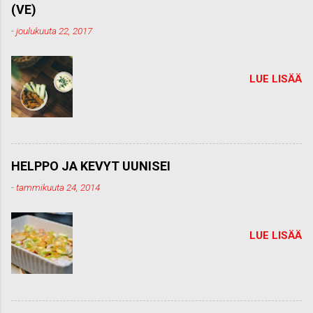
e
(VE)
n
t
-
joulukuuta 22, 2017
t
i
LUE LISÄÄ
HELPPO JA KEVYT UUNISEI
-
tammikuuta 24, 2014
LUE LISÄÄ