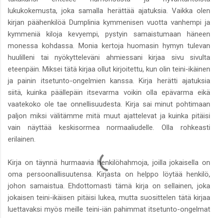
lukukokemusta, joka samalla herättää ajatuksia. Vaikka olen
kirjan päähenkilöä Dumplinia kymmenisen vuotta vanhempi ja
kymmeniä kiloja kevyempi, pystyin samaistumaan häneen
monessa kohdassa. Monia kertoja huomasin hymyn tulevan
huulilleni tai nyökytteleväni ahmiessani kirjaa sivu sivulta
eteenpäin. Miksei tätä kirjaa ollut kirjoitettu, kun olin teini-ikäinen
ja painin itsetunto-ongelmien kanssa. Kirja herätti ajatuksia
siitä, kuinka päällepäin itsevarma voikin olla epävarma eikä
vaatekoko ole tae onnellisuudesta. Kirja sai minut pohtimaan
paljon miksi välitämme mitä muut ajattelevat ja kuinka pitäisi
vain näyttää keskisormea normaaliudelle. Olla rohkeasti
erilainen.
Kirja on täynnä hurmaavia henkilöhahmoja, joilla jokaisella on
oma persoonallisuutensa. Kirjasta on helppo löytää henkilö,
johon samaistua. Ehdottomasti tämä kirja on sellainen, joka
jokaisen teini-ikäisen pitäisi lukea, mutta suosittelen tätä kirjaa
luettavaksi myös meille teini-iän pahimmat itsetunto-ongelmat