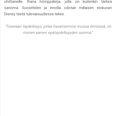
ohittaneille. Ihana hömppäkirja, jolla on kuitenkin tärkeä
sanoma. Suosittelen ja innolla odotan millaisen elokuvan
Disney tästä tulevaisuudessa tekee.
"Toisinaan täydellisyys, jonka havaitsemme muissa ihmisissä, on
monen pienen epätäydellisyyden summa."