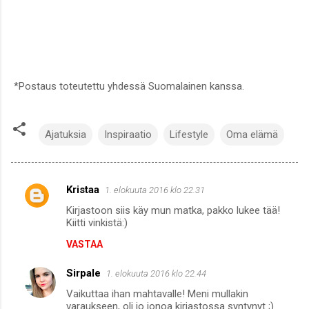
*Postaus toteutettu yhdessä Suomalainen kanssa.
Ajatuksia
Inspiraatio
Lifestyle
Oma elämä
Kristaa
1. elokuuta 2016 klo 22.31
K
Kirjastoon siis käy mun matka, pakko lukee tää!
o
Kiitti vinkistä:)
m
VASTAA
m
Sirpale
e
1. elokuuta 2016 klo 22.44
n
Vaikuttaa ihan mahtavalle! Meni mullakin
varaukseen, oli jo jonoa kirjastossa syntynyt ;)