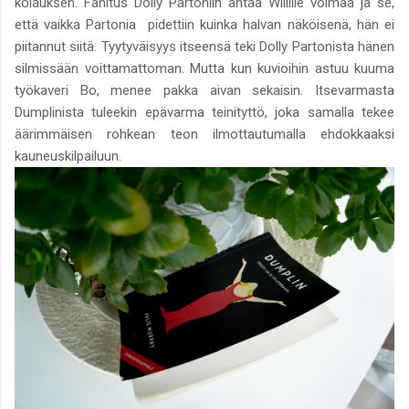
kolauksen. Fanitus Dolly Partoniin antaa Willille voimaa ja se,
että vaikka Partonia pidettiin kuinka halvan näköisenä, hän ei
piitannut siitä. Tyytyväisyys itseensä teki Dolly Partonista hänen
silmissään voittamattoman. Mutta kun kuvioihin astuu kuuma
työkaveri Bo, menee pakka aivan sekaisin. Itsevarmasta
Dumplinista tuleekin epävarma teinityttö, joka samalla tekee
äärimmäisen rohkean teon ilmottautumalla ehdokkaaksi
kauneuskilpailuun.