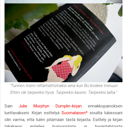
"Tunnen itseni riittämättömäksi aina kun Bo koskee minuun.
Etten ole tarpeeksi hyvä. Tarpeeksi kaunis. Tarpeeksi laiha."
Sain
Julie Murphyn Dumplin-kirjan
ennakkopainoksen
luettavakseni. Kirjan esittelyä
Suomalaisen*
sivuilta lukiessani
olin varma, että tulen pitämään tästä kirjasta. Esittely ja kirjan
takakansi enteilee humoristista ja hyväntahtoista