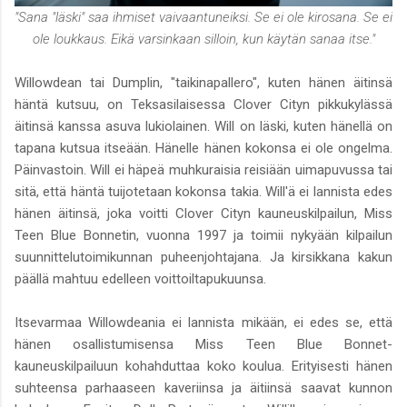
"Sana "läski" saa ihmiset vaivaantuneiksi. Se ei ole kirosana. Se ei
ole loukkaus. Eikä varsinkaan silloin, kun käytän sanaa itse."
Willowdean tai Dumplin, "taikinapallero", kuten hänen äitinsä
häntä kutsuu, on Teksasilaisessa Clover Cityn pikkukylässä
äitinsä kanssa asuva lukiolainen. Will on läski, kuten hänellä on
tapana kutsua itseään. Hänelle hänen kokonsa ei ole ongelma.
Päinvastoin. Will ei häpeä muhkuraisia reisiään uimapuvussa tai
sitä, että häntä tuijotetaan kokonsa takia. Will'ä ei lannista edes
hänen äitinsä, joka voitti Clover Cityn kauneuskilpailun, Miss
Teen Blue Bonnetin, vuonna 1997 ja toimii nykyään kilpailun
suunnittelutoimikunnan puheenjohtajana. Ja kirsikkana kakun
päällä mahtuu edelleen voittoiltapukuunsa.
Itsevarmaa Willowdeania ei lannista mikään, ei edes se, että
hänen osallistumisensa Miss Teen Blue Bonnet-
kauneuskilpailuun kohahduttaa koko koulua. Erityisesti hänen
suhteensa parhaaseen kaveriinsa ja äitiinsä saavat kunnon