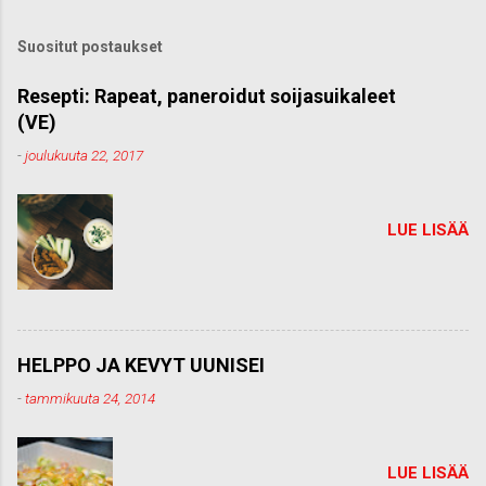
ä
k
Suositut postaukset
o
m
m
Resepti: Rapeat, paneroidut soijasuikaleet
e
(VE)
n
t
-
joulukuuta 22, 2017
t
i
LUE LISÄÄ
HELPPO JA KEVYT UUNISEI
-
tammikuuta 24, 2014
LUE LISÄÄ