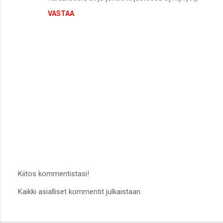
t
VASTAA
i
t
Kiitos kommentistasi!
L
Kaikki asialliset kommentit julkaistaan.
ä
h
e
t