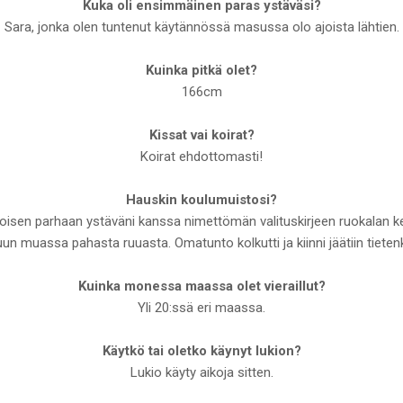
Kuka oli ensimmäinen paras ystäväsi?
Sara, jonka olen tuntenut käytännössä masussa olo ajoista lähtien.
Kuinka pitkä olet?
166cm
Kissat vai koirat?
Koirat ehdottomasti!
Hauskin koulumuistosi?
lloisen parhaan ystäväni kanssa nimettömän valituskirjeen ruokalan ke
un muassa pahasta ruuasta. Omatunto kolkutti ja kiinni jäätiin tietenk
Kuinka monessa maassa olet vieraillut?
Yli 20:ssä eri maassa.
Käytkö tai oletko käynyt lukion?
Lukio käyty aikoja sitten.