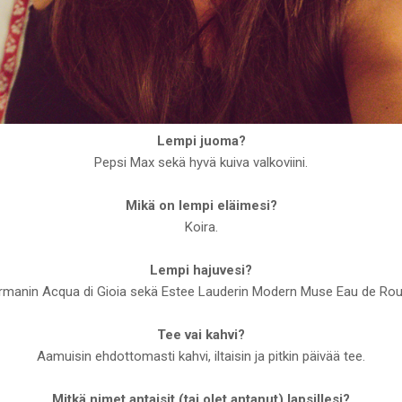
Lempi juoma?
Pepsi Max sekä hyvä kuiva valkoviini.
Mikä on lempi eläimesi?
Koira.
Lempi hajuvesi?
manin Acqua di Gioia sekä Estee Lauderin Modern Muse Eau de Ro
Tee vai kahvi?
Aamuisin ehdottomasti kahvi, iltaisin ja pitkin päivää tee.
Mitkä nimet antaisit (tai olet antanut) lapsillesi?