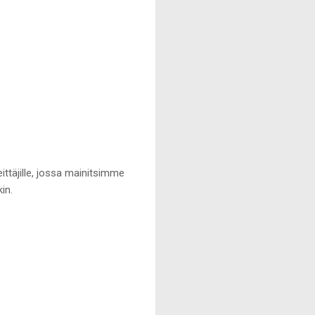
ittäjille, jossa mainitsimme
in.