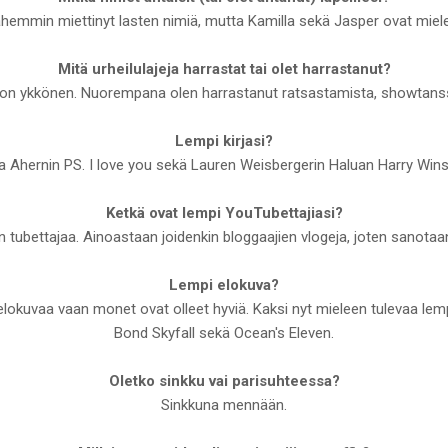
hemmin miettinyt lasten nimiä, mutta Kamilla sekä Jasper ovat mieles
Mitä urheilulajeja harrastat tai olet harrastanut?
eni on ykkönen. Nuorempana olen harrastanut ratsastamista, showtanss
Lempi kirjasi?
ia Ahernin PS. I love you sekä Lauren Weisbergerin Haluan Harry Wins
Ketkä ovat lempi YouTubettajiasi?
 tubettajaa. Ainoastaan joidenkin bloggaajien vlogeja, joten sanotaan
Lempi elokuva?
i elokuvaa vaan monet ovat olleet hyviä. Kaksi nyt mieleen tulevaa le
Bond Skyfall sekä Ocean's Eleven.
Oletko sinkku vai parisuhteessa?
Sinkkuna mennään.