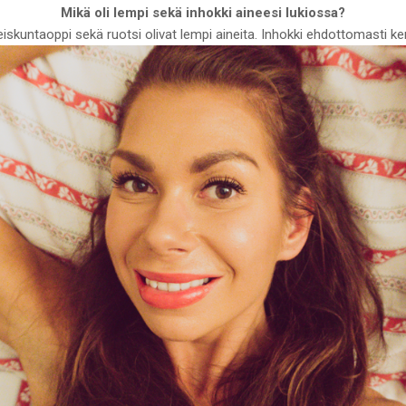
Mikä oli lempi sekä inhokki aineesi lukiossa?
iskuntaoppi sekä ruotsi olivat lempi aineita. Inhokki ehdottomasti k