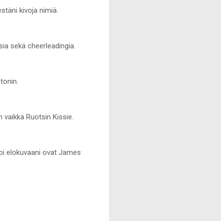
täni kivoja nimiä.
ia sekä cheerleadingia.
tonin.
 vaikka Ruotsin Kissie.
mpi elokuvaani ovat James