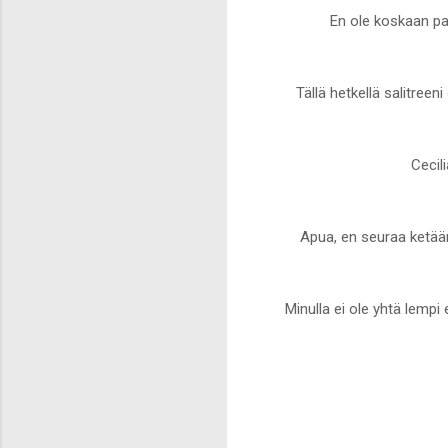
En ole koskaan pa
Tällä hetkellä salitre
Cecil
Apua, en seuraa ketään
Minulla ei ole yhtä lemp