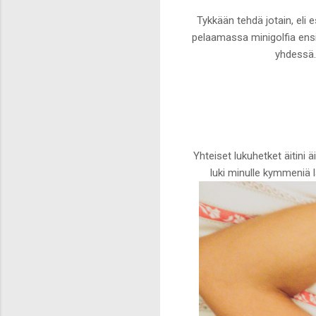
Tykkään tehdä jotain, eli e
pelaamassa minigolfia ensim
yhdessä. 
Yhteiset lukuhetket äitini ä
luki minulle kymmeniä l