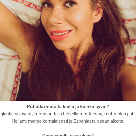
Puhutku vieraita kieliä ja kuinka hyvin?
nglantia sujuvasti, ruotsi on tällä hetkellä ruosteessa, mutta olen puhu
Hollanti menee kohtalaisesti ja Espanjasta osaan alkeita.
Onko sinulla sisaruksia?