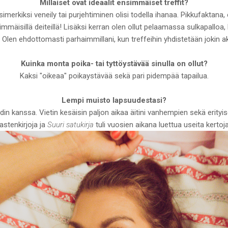
Millaiset ovat ideaalit ensimmäiset treffit?
simerkiksi veneily tai purjehtiminen olisi todella ihanaa. Pikkufaktana, 
mäisillä deiteillä! Lisäksi kerran olen ollut pelaamassa sulkapalloa
Olen ehdottomasti parhaimmillani, kun treffeihin yhdistetään jokin akt
Kuinka monta poika- tai tyttöystävää sinulla on ollut?
Kaksi "oikeaa" poikaystävää sekä pari pidempää tapailua.
Lempi muisto lapsuudestasi?
idin kanssa. Vietin kesäisin paljon aikaa äitini vanhempien sekä erityis
astenkirjoja ja
Suuri satukirja
tuli vuosien aikana luettua useita kertoja