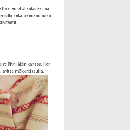
että olen ollut kaksi kertaa
, lenkillä sekä treenaamassa
iviteetti.
esti äitini äidin kanssa. Hän
 lävitse mökkireissuilla.