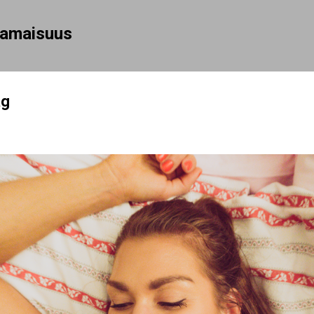
Siirry pääsisältöön
rhamaisuus
ag