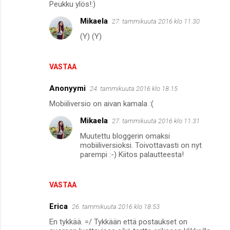
Peukku ylös!:)
t
Mikaela
27. tammikuuta 2016 klo 11.30
(Y) (Y)
VASTAA
Anonyymi
24. tammikuuta 2016 klo 18.15
Mobiiliversio on aivan kamala :(
Mikaela
27. tammikuuta 2016 klo 11.31
Muutettu bloggerin omaksi
mobiiliversioksi. Toivottavasti on nyt
parempi :-) Kiitos palautteesta!
VASTAA
Erica
26. tammikuuta 2016 klo 18.53
En tykkää. =/ Tykkään että postaukset on