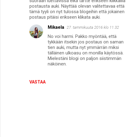
suoraan luettavissa eikä tartte erikseen klikkailla
postausta auki. Näyttää olevan valitettavaa että
tämä tyyli on nyt tulossa blogeihin että jokainen
postaus pitäisi erikseen klikata auki.
Mikaela
27. tammikuuta 2016 klo 11.32
No voi harmi. Pakko myöntää, että
tykkään itsekin jos postaus on saman
tien auki, mutta nyt ymmärrän miksi
tälläinen ulkoasu on monilla käytössä.
Mielestäni blogi on paljon siistimmän
näköinen.
VASTAA