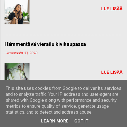
LUE LISÄÄ
Hämmentävä vierailu kivikaupassa
-
kesäkuuta 03, 2018
LUE LISÄÄ
This site uses cookies from Google to deliver its services
and to analyze traffic. Your IP address and user-agent are
shared with Google along with performance and security
metrics to ensure quality of service, generate usage
statistics, and to detect and address abuse.
Sisällön tarjoaa Blogger
LEARN MORE
GOT IT
Teeman kuvien tekijä:
Michael Elkan