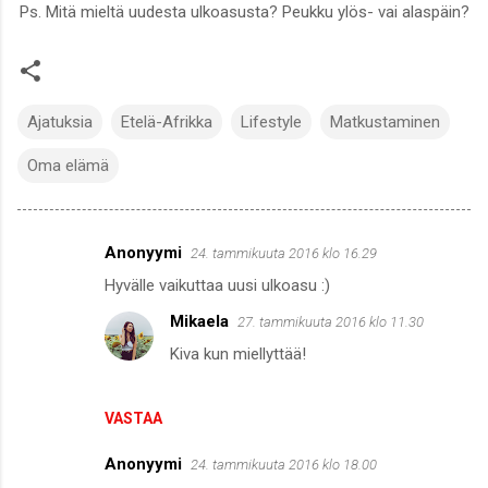
Ps. Mitä mieltä uudesta ulkoasusta? Peukku ylös- vai alaspäin?
Ajatuksia
Etelä-Afrikka
Lifestyle
Matkustaminen
Oma elämä
Anonyymi
24. tammikuuta 2016 klo 16.29
K
Hyvälle vaikuttaa uusi ulkoasu :)
o
Mikaela
27. tammikuuta 2016 klo 11.30
m
Kiva kun miellyttää!
m
e
n
VASTAA
t
Anonyymi
24. tammikuuta 2016 klo 18.00
i