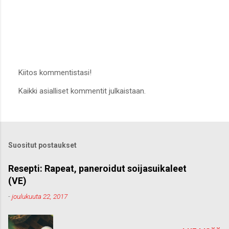
Kiitos kommentistasi!
L
Kaikki asialliset kommentit julkaistaan.
ä
h
e
t
ä
k
Suositut postaukset
o
m
m
Resepti: Rapeat, paneroidut soijasuikaleet
e
(VE)
n
t
-
joulukuuta 22, 2017
t
i