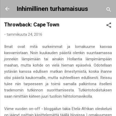
Siirry pääsisältöön
Inhimillinen turhamaisuus
Throwback: Cape Town
-
tammikuuta 24, 2016
Ilmat ovat mitä surkeimmat ja lomakuume kasvaa
kasvamistaan. Noin kuukauden päästä olenkin suuntaamassa
jonnekin lämpimään tai ainakin Hollantia lämpimämpään
maahan, mutta kohde on vielä hieman epäselvä. Odotellaan
ystävän kanssa edullisen matkan ilmestymistä, koska ihanne
olisi päästä kaukomaille, mutta suhteellisen edullisesti. Reissu
tulee niin tarpeeseen ja toimii samalla palkintona itselleni
tradenomin tutkinnon suorittamisesta. Tutkintotodistuksen
saan nimittäin käteen juuri tuolloin hiihtolomaviikolla.
Viime vuoden on-off - bloggailun takia Etelä-Afrikan oleskeluni
on jäänyt osittain käsittelemättä täällä blogissa. Lomakuumeen