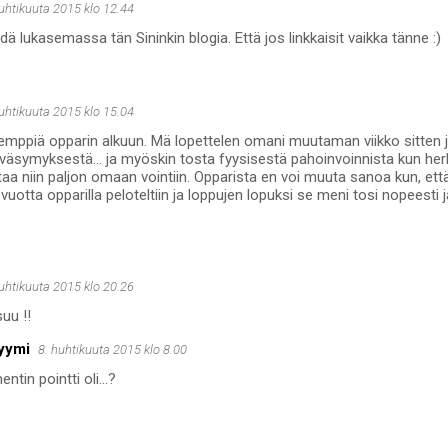
huhtikuuta 2015 klo 12.44
ydä lukasemassa tän Sininkin blogia. Että jos linkkaisit vaikka tänne :)
huhtikuuta 2015 klo 15.04
emppiä opparin alkuun. Mä lopettelen omani muutaman viikko sitten j
äsymyksestä... ja myöskin tosta fyysisestä pahoinvoinnista kun herku
taa niin paljon omaan vointiin. Opparista en voi muuta sanoa kun, e
 vuotta opparilla peloteltiin ja loppujen lopuksi se meni tosi nopeesti j
huhtikuuta 2015 klo 20.26
uu !!
yymi
8. huhtikuuta 2015 klo 8.00
tin pointti oli...?