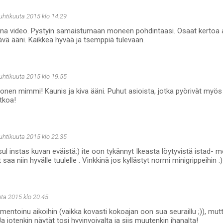
huhtikuuta 2015 klo 14.29
na video. Pystyin samaistumaan moneen pohdintaasi. Osaat kertoa as
tävä ääni. Kaikkea hyvää ja tsemppiä tulevaan.
huhtikuuta 2015 klo 19.55
onen mimmi! Kaunis ja kiva ääni. Puhut asioista, jotka pyörivät myös i
tkoa!
huhtikuuta 2015 klo 22.35
l instas kuvan eväistä:) ite oon tykännyt Ikeasta löytyvistä istad- me
t saa niin hyvälle tuulelle . Vinkkinä jos kyllästyt normi minigrippeihin :)
uta 2015 klo 20.45
ntoinu aikoihin (vaikka kovasti kokoajan oon sua seuraillu ;)), mutt
a jotenkin näytät tosi hyvinvoivalta ja siis muutenkin ihanalta!