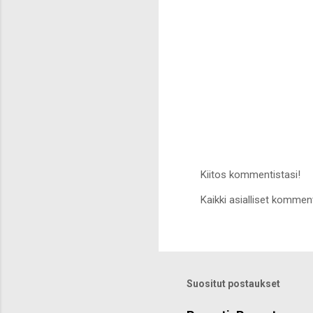
Kiitos kommentistasi!
L
Kaikki asialliset komment
ä
h
e
t
ä
k
o
Suositut postaukset
m
m