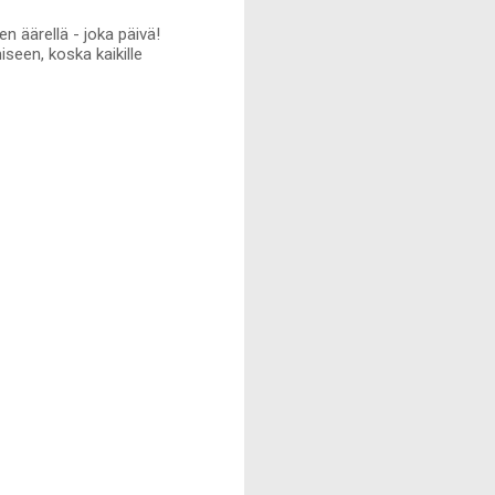
en äärellä - joka päivä!
iseen, koska kaikille