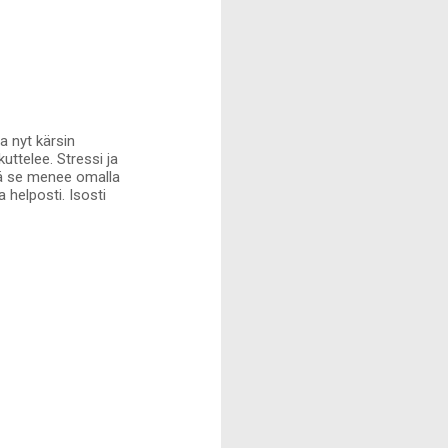
a nyt kärsin
ttelee. Stressi ja
ttä se menee omalla
a helposti. Isosti