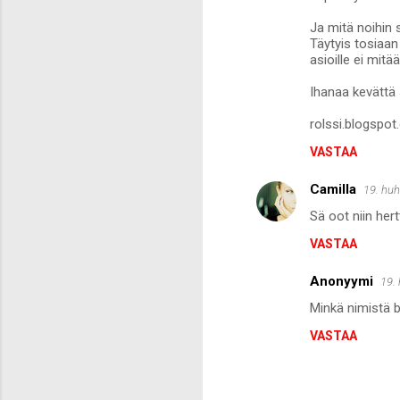
Ja mitä noihin s
Täytyis tosiaan 
asioille ei mitä
Ihanaa kevättä s
rolssi.blogspo
VASTAA
Camilla
19. huh
Sä oot niin hert
VASTAA
Anonyymi
19.
Minkä nimistä bl
VASTAA