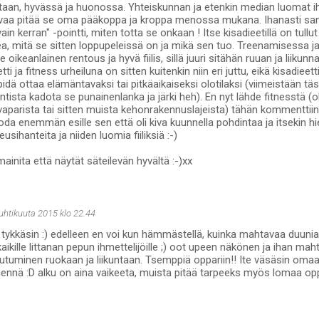
staan, hyvässä ja huonossa. Yhteiskunnan ja etenkin median luomat i
vaa pitää se oma pääkoppa ja kroppa menossa mukana. Ihanasti sano
vain kerran" -pointti, miten totta se onkaan ! Itse kisadieetillä on tull
a, mitä se sitten loppupeleissä on ja mikä sen tuo. Treenamisessa 
e oikeanlainen rentous ja hyvä fiilis, sillä juuri sitähän ruuan ja liiku
tti ja fitness urheiluna on sitten kuitenkin niin eri juttu, eikä kisadiee
pidä ottaa elämäntavaksi tai pitkäaikaiseksi olotilaksi (viimeistään tä
sta kadota se punainenlanka ja järki heh). En nyt lähde fitnesstä (oli
 vaparista tai sitten muista kehonrakennuslajeista) tähän kommentt
oda enemmän esille sen että oli kiva kuunnella pohdintaa ja itsekin h
sihanteita ja niiden luomia fiiliksiä :-)
ainita että näytät säteilevän hyvältä :-)xx
huhtikuuta 2015 klo 22.44
, tykkäsin :) edelleen en voi kun hämmästellä, kuinka mahtavaa duuni
ikille littanan pepun ihmettelijöille ;) oot upeen näkönen ja ihan maht
autuminen ruokaan ja liikuntaan. Tsemppiä oppariin!! Ite väsäsin omaa
ennä :D alku on aina vaikeeta, muista pitää tarpeeks myös lomaa opp