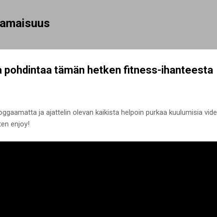
Siirry pääsisältöön
rhamaisuus
a pohdintaa tämän hetken fitness-ihanteesta
ggaamatta ja ajattelin olevan kaikista helpoin purkaa kuulumisia video
ten enjoy!