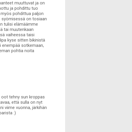
hanteet muuttuvat ja on
ttu ja pohdittu tuo
ut myös pohdittua paljon
ja syömisessä on tosiaan
nnan tulisi elämäämme
ttiä tai muutenkaan
ssä vaiheessa taisi
pa kyse sitten bikinistä
iini enempää sotkemaan,
ieman pohtia noita
a oot tehny sun kroppas
avaa, että sulla on nyt
ni viime vuonna, järkihän
arista :)