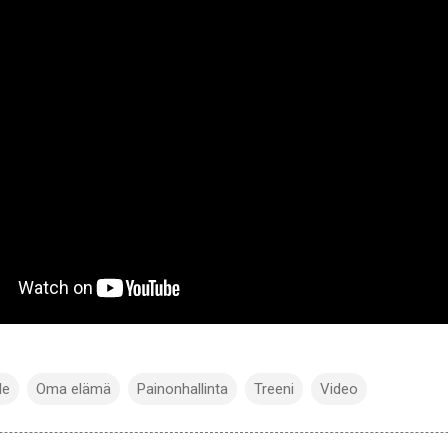
le
Oma elämä
Painonhallinta
Treeni
Video