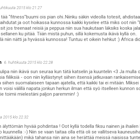
huhtikuuta 2015 klo 21.27
tää "fitness"buumi ois pian ohi..Niinku säkin videolla totesit, ahdistaa
s laihdutat ja oot hoikassa kunnossa kaikki kyselee että miks oot niin 
 sit jos treenaat reisiä ja peppua niin sua haukutaan läksiks koska jala
 sellanen ku pitää. Tiiän mistä puhun, sillä kokemusta ikävä kyllä on..
lä niin nätti ja hyvässä kunnossa! Tuntuu et oikein hehkut :) Africa di
n
6. huhtikuuta 2015 klo 22.28
tulipa niin ikävä sun seuraa kun tätä katselin ja kuuntelin <3 Ja mulla
a fiiliksiä - oon niin kyllästynyt siihen itsensä jatkuvaan rankaisemis
a siihen suomalaiseen tapaan ajatella, että kaikki tai ei mitään. Mikse
voisi välillä napata jonkun herkun ilman että syö itselleen kunnon sok
ie toimii mielestäni paljon paremmin! :)
ta 2015 klo 22.32
n älyttömän hyvää pohdintaa ! Oot kyllä todella fiksu nainen ja ihailen
ilo kuunnella :-) Niin se vaan taitaa olla että oli se vallitseva kauneusi
nimittääkään) mikä tahansa niin aina se herättää meissä naisissa tunte