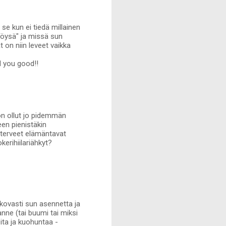
 se kun ei tiedä millainen
"löysä" ja missä sun
t on niin leveet vaikka
d you good!!
 on ollut jo pidemmän
een pienistäkin
i terveet elämäntavat
erihiilariähkyt?
 kovasti sun asennetta ja
hanne (tai buumi tai miksi
ita ja kuohuntaa -