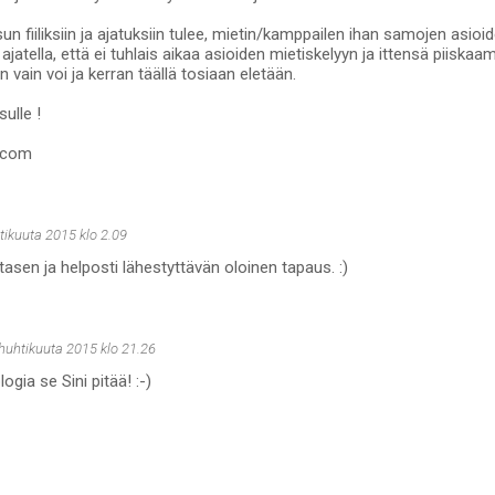
un fiiliksiin ja ajatuksiin tulee, mietin/kamppailen ihan samojen asioid
ajatella, että ei tuhlais aikaa asioiden mietiskelyyn ja ittensä piiskaam
än vain voi ja kerran täällä tosiaan eletään.
ulle !
t.com
tikuuta 2015 klo 2.09
tasen ja helposti lähestyttävän oloinen tapaus. :)
 huhtikuuta 2015 klo 21.26
ogia se Sini pitää! :-)