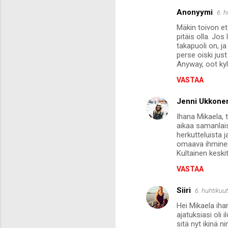
Anonyymi
6. 
K
Mäkin toivon et 
o
pitäis olla. Jo
m
takapuoli on, ja
perse oiski just
m
Anyway, oot kyl
e
VASTAA
n
Jenni Ukkone
t
Ihana Mikaela, 
i
aikaa samanlaisi
t
herkutteluista j
omaava ihminen 
Kultainen keskit
VASTAA
Siiri
6. huhtikuu
Hei Mikaela iha
ajatuksiasi oli 
sitä nyt ikinä 