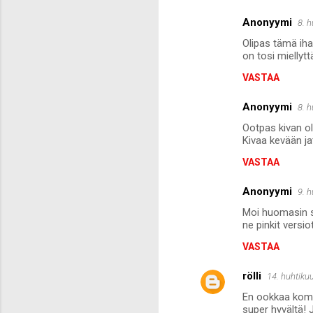
Anonyymi
8. 
Olipas tämä iha
on tosi miellyt
VASTAA
Anonyymi
8. 
Ootpas kivan ol
Kivaa kevään ja
VASTAA
Anonyymi
9. 
Moi huomasin su
ne pinkit versio
VASTAA
rölli
14. huhtiku
En ookkaa komme
super hyvältä! J