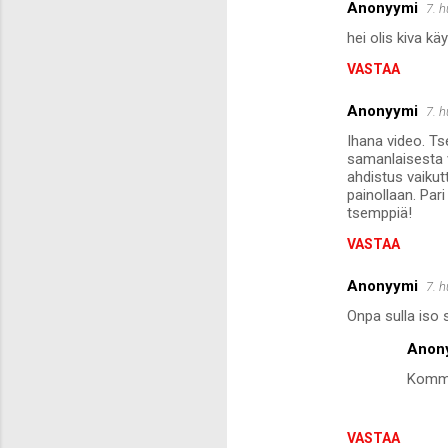
Anonyymi
7. 
hei olis kiva kä
VASTAA
Anonyymi
7. 
Ihana video. Ts
samanlaisesta v
ahdistus vaikut
painollaan. Pari
tsemppiä!
VASTAA
Anonyymi
7. 
Onpa sulla iso s
Anon
Kommen
VASTAA