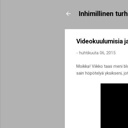
Inhimillinen tu
Videokuulumisia j
-
huhtikuuta 06, 2015
Moikka! Viikko taas meni blo
sain höpötelyä yksikseni, jo