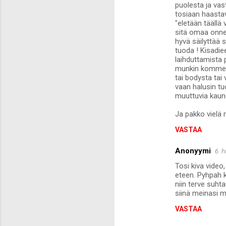
puolesta ja va
tosiaan haasta
"eletään täällä 
sitä omaa onne
hyvä säilyttää s
tuoda ! Kisadiee
laihduttamista 
munkin kommenti
tai bodysta tai
vaan halusin tu
muuttuvia kauneu
Ja pakko vielä m
VASTAA
Anonyymi
6. 
Tosi kiva video
eteen. Pyhpah ka
niin terve suht
siinä meinasi m
VASTAA