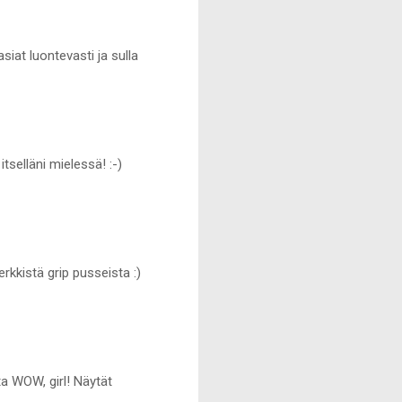
iat luontevasti ja sulla
tselläni mielessä! :-)
rkkistä grip pusseista :)
a WOW, girl! Näytät