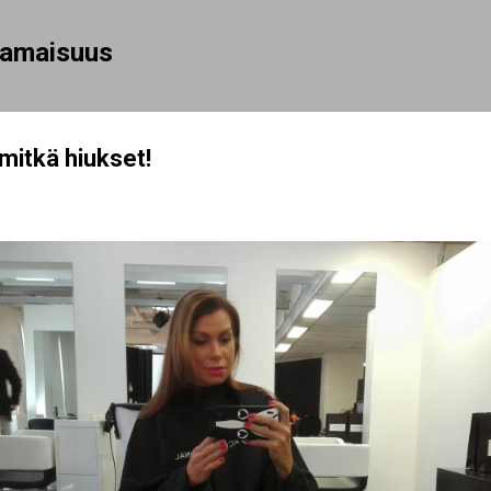
Siirry pääsisältöön
rhamaisuus
 mitkä hiukset!