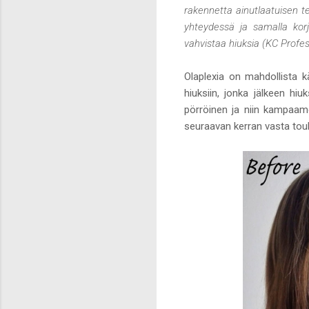
rakennetta ainutlaatuisen te
yhteydessä ja samalla korja
vahvistaa hiuksia (KC Profes
Olaplexia on mahdollista k
hiuksiin, jonka jälkeen hi
pörröinen ja niin kampaamo
seuraavan kerran vasta touk