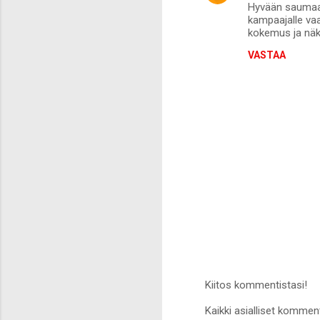
Hyvään saumaan 
o
kampaajalle va
m
kokemus ja näke
m
VASTAA
e
n
t
i
t
Kiitos kommentistasi!
L
Kaikki asialliset komment
ä