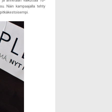
n ja annetaan vaikuttaa 10-
su. Näin kampaajalla tehty
 pitkäkestoisempi.