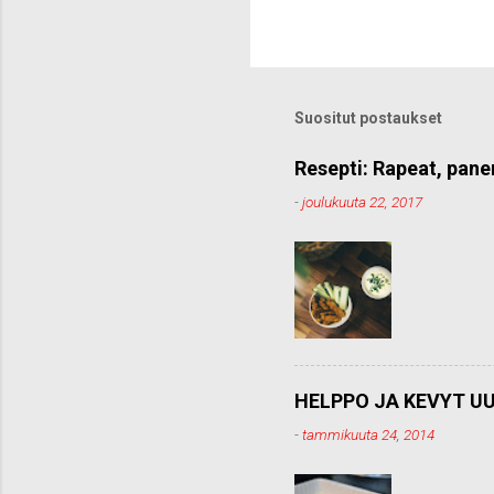
h
e
t
ä
k
o
Suositut postaukset
m
m
e
Resepti: Rapeat, pane
n
-
joulukuuta 22, 2017
t
t
i
HELPPO JA KEVYT UU
-
tammikuuta 24, 2014