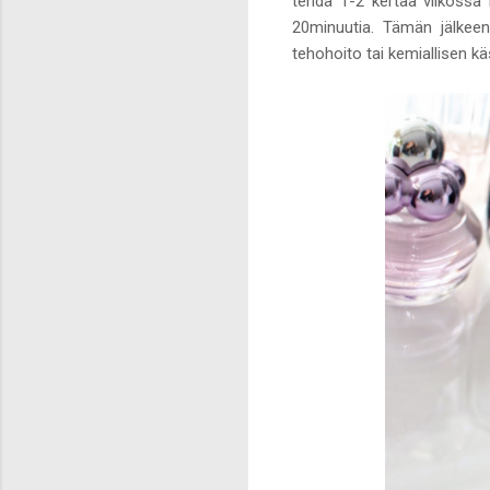
tehdä 1-2 kertaa viikossa 
20minuutia. Tämän jälkeen
tehohoito tai kemiallisen k