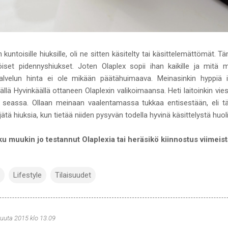
kuntoisille hiuksille, oli ne sitten käsitelty tai käsittelemättömät.
iset pidennyshiukset. Joten Olaplex sopii ihan kaikille ja mitä m
säpalvelun hinta ei ole mikään päätähuimaava. Meinasinkin hyppiä 
ällä Hyvinkäällä ottaneen Olaplexin valikoimaansa. Heti laitoinkin viest
n seassa. Ollaan meinaan vaalentamassa tukkaa entisestään, eli täm
tä hiuksia, kun tietää niiden pysyvän todella hyvinä käsittelystä huol
u muukin jo testannut Olaplexia tai heräsikö kiinnostus viimeis
Lifestyle
Tilaisuudet
kuuta 2015 klo 13.09