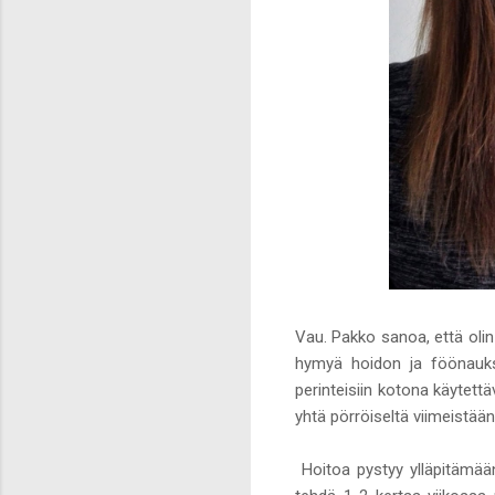
Vau. Pakko sanoa, että olin t
hymyä hoidon ja föönaukse
perinteisiin kotona käytett
yhtä pörröiseltä viimeistään
Hoitoa pystyy ylläpitämään