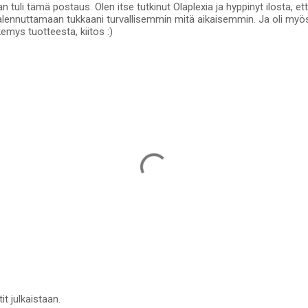
tuli tämä postaus. Olen itse tutkinut Olaplexia ja hyppinyt ilosta, e
alennuttamaan tukkaani turvallisemmin mitä aikaisemmin. Ja oli myös
mys tuotteesta, kiitos :)
it julkaistaan.