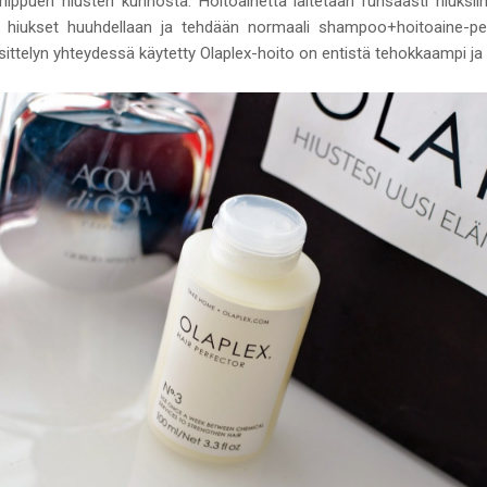
riippuen hiusten kunnosta. Hoitoainetta laitetaan runsaasti hiuksii
 hiukset huuhdellaan ja tehdään normaali shampoo+hoitoaine-pe
äsittelyn yhteydessä käytetty Olaplex-hoito on entistä tehokkaampi ja