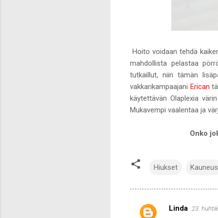
Hoito voidaan tehdä kaiken 
mahdollista pelastaa pörrö
tutkaillut, niin tämän li
vakkarikampaajani
Erican
tä
käytettävän Olaplexia väri
Mukavempi vaalentaa ja värjä
Onko jok
Hiukset
Kauneus
Linda
23. huhti
K