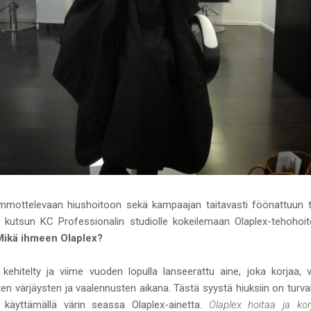
mmottelevaan hiushoitoon sekä kampaajan taitavasti föönattuun t
ut kutsun KC Professionalin studiolle kokeilemaan Olaplex-tehohoit
Mikä ihmeen Olaplex?
kehitelty ja viime vuoden lopulla lanseerattu aine, joka korjaa, 
uten värjäysten ja vaalennusten aikana. Tästä syystä hiuksiin on turva
ä käyttämällä värin seassa Olaplex-ainetta.
Olaplex hoitaa ja kor