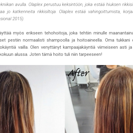
kniikan avulla. Olaplex perustuu keksintöön, joka estää hiuksen rikkis
a jo katkenneita rikkisiltoja. Olaplex estää vahingoittumista, korja
sional 2015).
äyttää myös erikseen tehohoitoja, joka tehtiin minulle maanantaina
ukset pestiin normaalisti shampoolla ja hoitoaineella. Oma tukkani 
käyntiä vailla. Olen venyttänyt kampaajakäyntiä viimeiseen asti ja 
okuun alussa. Joten tämä hoito tuli niin tarpeeseen!