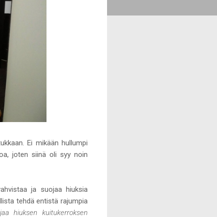
ukkaan. Ei mikään hullumpi
oa, joten siinä oli syy noin
vahvistaa ja suojaa hiuksia
llista tehdä entistä rajumpia
jaa hiuksen kuitukerroksen