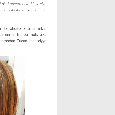
iltoja katkeamasta käsittelyn
a jo syntyneitä vaurioita ja
. Tehohoito tehtiin märkiin
oli ennen hoitoa, noh, aika
istahdan Erican käsittelyyn