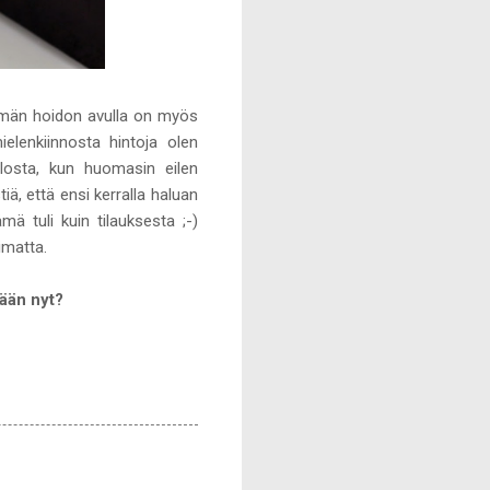
 Tämän hoidon avulla on myös
ielenkiinnosta hintoja olen
ilosta, kun huomasin eilen
iä, että ensi kerralla haluan
ä tuli kuin tilauksesta ;-)
imatta.
tään nyt?