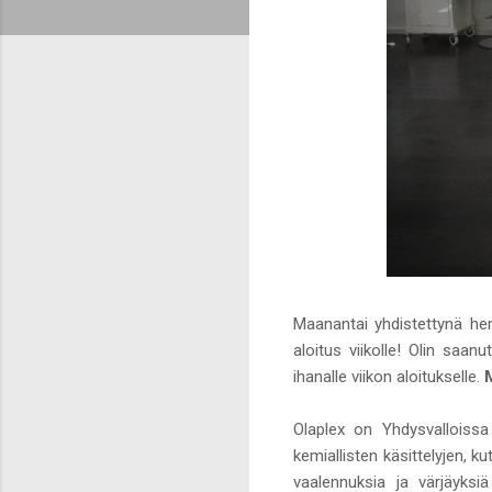
Maanantai yhdistettynä he
aloitus viikolle! Olin saan
ihanalle viikon aloitukselle.
Olaplex on Yhdysvalloissa 
kemiallisten käsittelyjen, k
vaalennuksia ja värjäyksi