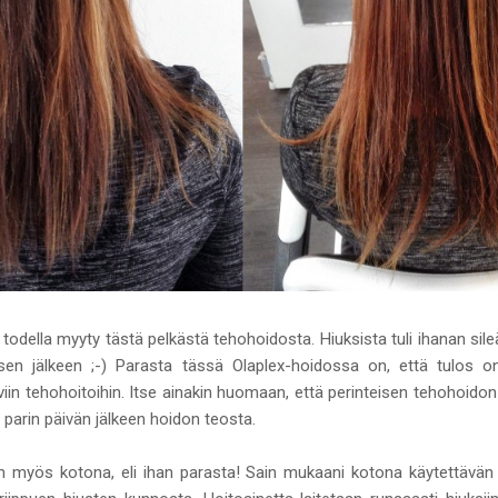
odella myyty tästä pelkästä tehohoidosta. Hiuksista tuli ihanan sileät 
n jälkeen ;-) Parasta tässä Olaplex-hoidossa on, että tulos on
äviin tehohoitoihin. Itse ainakin huomaan, että perinteisen tehohoidon
 parin päivän jälkeen hoidon teosta.
 myös kotona, eli ihan parasta! Sain mukaani kotona käytettävän 