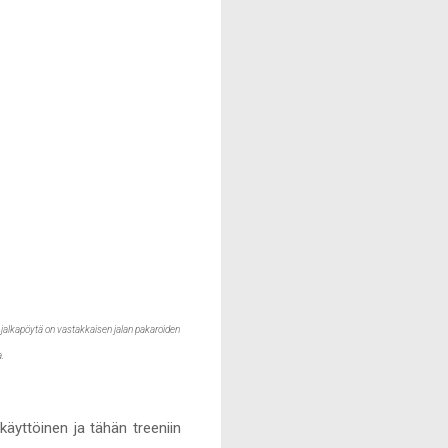
ä jalkapöytä on vastakkaisen jalan pakaroiden
a.
käyttöinen ja tähän treeniin