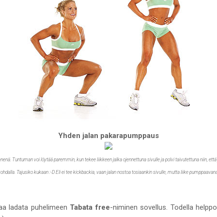
Yhden jalan pakarapumppaus
nenä. Tuntuman voi löytää paremmin, kun tekee liikkeen jalka ojennettuna sivulle ja polvi taivutettuna niin, ett
ohdalla. Tajusiko kukaan :-D Eli ei tee kickbackia, vaan jalan nostoa tosiaankin sivulle, mutta liike pumppaavan
ttaa ladata puhelimeen
Tabata free
-niminen sovellus. Todella helppo