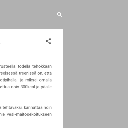
a
rusteella todella tehokkaan
kyseisessä treenissä on, että
kotipihalla ja miksei omalla
tettua noin 300kcal ja päälle
la tehtäväksi, kannattaa noin
hie vesi-maitosekoitukseen