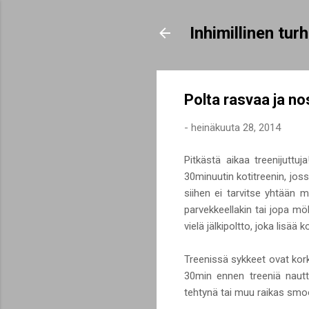
Inhimillinen tu
Polta rasvaa ja no
-
heinäkuuta 28, 2014
Pitkästä aikaa treenijuttu
30minuutin kotitreenin, joss
siihen ei tarvitse yhtään m
parvekkeellakin tai jopa mök
vielä jälkipoltto, joka lisää
Treenissä sykkeet ovat korke
30min ennen treeniä nautt
tehtynä tai muu raikas smoo