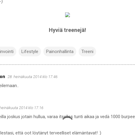
-)
Hyviä treenejä!
invointi
Lifestyle
Painonhallinta
Treeni
ion
28. heinäkuuta 2014 klo 17.46
eilemaan..
 heinäkuuta 2014 klo 17.16
lla joskus jotain hullua, varaa itselles tunti aikaa ja vedä 1000 burpee
estasi, että oot löytänyt terveelliset elämäntavat! :)