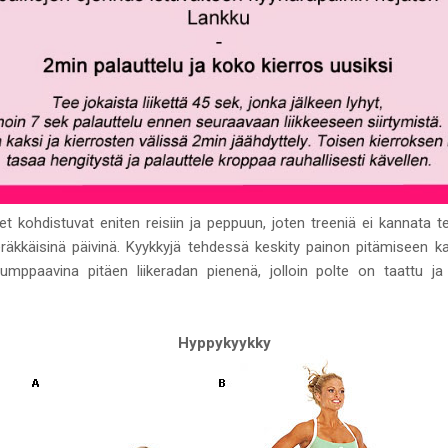
eet kohdistuvat eniten reisiin ja peppuun, joten treeniä ei kannata 
eräkkäisinä päivinä. Kyykkyjä tehdessä keskity painon pitämiseen ka
pumppaavina pitäen liikeradan pienenä, jolloin polte on taattu ja
Hyppykyykky