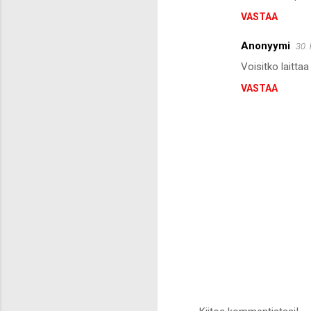
i
VASTAA
t
Anonyymi
30.
Voisitko laittaa
VASTAA