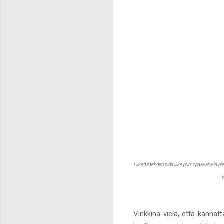
Liikettä tehden pidä liike pumppaavana ja pie
k
Vinkkinä vielä, että kanna