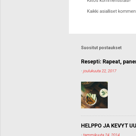
Kiitos kommentistasi!
L
Kaikki asialliset komment
ä
h
e
t
ä
k
o
Suositut postaukset
m
m
e
Resepti: Rapeat, pane
n
-
joulukuuta 22, 2017
t
t
i
HELPPO JA KEVYT UU
-
tammikuuta 24, 2014