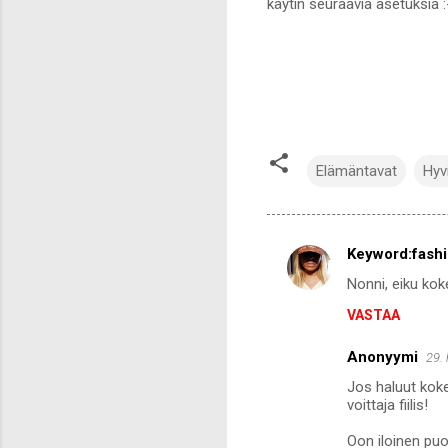
käytin seuraavia asetuksia :
Elämäntavat
Hyv
Keyword:fash
K
Nonni, eiku kok
o
VASTAA
m
m
Anonyymi
29.
e
Jos haluut kokei
n
voittaja fiilis!
t
Oon iloinen puol