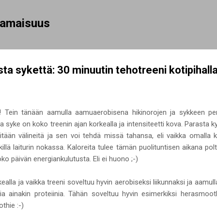
Siirry pääsisältöön
rhamaisuus
sta sykettä: 30 minuutin tehotreeni kotipihall
ja! Tein tänään aamulla aamuaerobisena hikinorojen ja sykkeen pe
a syke on koko treenin ajan korkealla ja intensiteetti kova. Parasta 
itään välineitä ja sen voi tehdä missä tahansa, eli vaikka omalla 
illä laiturin nokassa. Kaloreita tulee tämän puolituntisen aikana pol
 koko päivän energiankulutusta. Eli ei huono ;-)
alla ja vaikka treeni soveltuu hyvin aerobiseksi liikunnaksi ja aamul
ia ainakin proteiinia. Tähän soveltuu hyvin esimerkiksi herasmoot
thie :-)