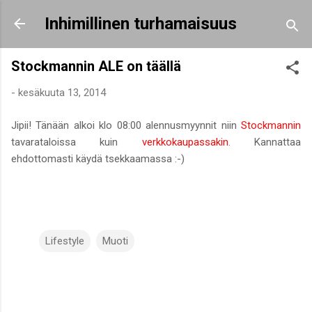
Siirry pääsisältöön
Inhimillinen turhamaisuus
Stockmannin ALE on täällä
-
kesäkuuta 13, 2014
Jipii! Tänään alkoi klo 08:00 alennusmyynnit niin
Stockmannin
tavarataloissa kuin
verkkokaupassakin
. Kannattaa
ehdottomasti käydä tsekkaamassa :-)
Lifestyle
Muoti
K
o