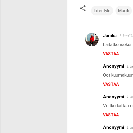
Lifestyle
Muoti
Janika
1. kesäk
K
Laitatko isoksi 
o
VASTAA
m
m
Anonyymi
1. 
e
Oot kuumakuu
n
VASTAA
t
i
Anonyymi
1. 
t
Voitko laittaa 
VASTAA
Anonyymi
1. 