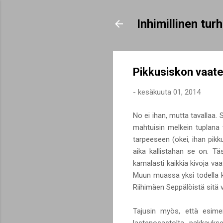
Inhimillinen tu
Pikkusiskon vaate
-
kesäkuuta 01, 2014
No ei ihan, mutta tavallaa.
mahtuisin melkein tuplana 
tarpeeseen (okei, ihan pikk
aika kallistahan se on. Tä
kamalasti kaikkia kivoja va
Muun muassa yksi todella ki
Riihimäen Seppälöistä sitä v
Tajusin myös, että esimer
lastenosastolta pakkaukse