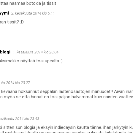
ittaa naamaa botoxia ja tissit
yymi
2. kesäkuuta 2014 klo 5.11
n tissit? :D
-blogi
1. kesäkuuta 2014 klo 23.04
simekko näyttää tosi upealta :)
uta 2014 klo 23.27
keväänä hoksannut seppälän lastenosastojen ihanuudet!! Aivan ihania j
in myös se että hinnat on tosi paljon halvemmat kuin naisten vaatteis
kesäkuuta 2014 klo 23.43
i sitten sun blogia ja eksyin indiedaysin kautta tänne. ihan järkytyin 
si!! mahtavaa! itsellä on myös painon jojoilua ja ikuista laihdutusta tau