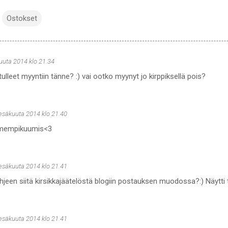
Ostokset
uuta 2014 klo 21.34
tulleet myyntiin tänne? :) vai ootko myynyt jo kirppiksellä pois?
kesäkuuta 2014 klo 21.40
mempikuumis<3
kesäkuuta 2014 klo 21.41
ohjeen siitä kirsikkajäätelöstä blogiin postauksen muodossa?:) Näytti 
kesäkuuta 2014 klo 21.41