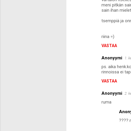
meni pitkän sai
sain ihan mielet
tsemppiä ja onn
riina =)
VASTAA
Anonyymi
1. 
ps. aika henk.ko
rinnoissa ei t
VASTAA
Anonyymi
2. 
ruma
Anon
???? m