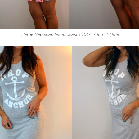
Hame Seppälän lastenosasto 164/170cm 12,95e