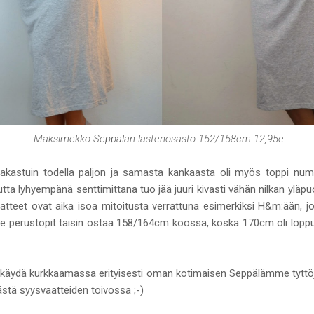
Maksimekko Seppälän lastenosasto 152/158cm 12,95e
astuin todella paljon ja samasta kankaasta oli myös toppi numer
utta lyhyempänä senttimittana tuo jää juuri kivasti vähän nilkan yläpu
tteet ovat aika isoa mitoitusta verrattuna esimerkiksi H&m:ään, jos
ne perustopit taisin ostaa 158/164cm koossa, koska 170cm oli loppun
 käydä kurkkaamassa erityisesti oman kotimaisen Seppälämme tyttöj
ästä syysvaatteiden toivossa ;-)