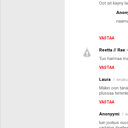
Oot sit käyny la
Anon
naamaa
VASTAA
Reetta // Rae 
Tuo harmaa mak
VASTAA
Laura
1. kesäku
Mäkin oon tänä 
plussaa tietenk
VASTAA
Anonyymi
1. 
luin joskus vuos
vartalon itselle