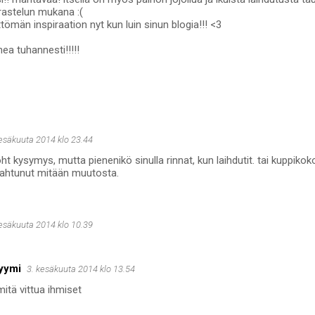
rastelun mukana :(
tömän inspiraation nyt kun luin sinun blogia!!! <3
ea tuhannesti!!!!!
kesäkuuta 2014 klo 23.44
ht kysymys, mutta pienenikö sinulla rinnat, kun laihdutit. tai kuppikoko
apahtunut mitään muutosta.
kesäkuuta 2014 klo 10.39
yymi
3. kesäkuuta 2014 klo 13.54
itä vittua ihmiset