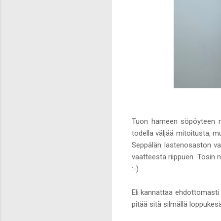
Tuon hameen söpöyteen rak
todella väljää mitoitusta, m
Seppälän lastenosaston vaa
vaatteesta riippuen. Tosin 
:-)
Eli kannattaa ehdottomasti
pitää sitä silmällä loppukes