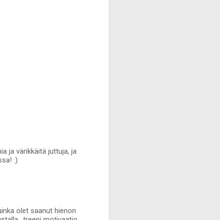
a värikkäitä juttuja, ja
sa! :)
kuinka olet saanut hienon
stalla.. treeni motivaatio