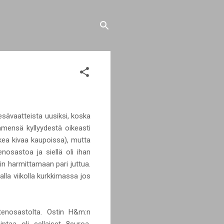
esävaatteista uusiksi, koska
ämensä kyllyydestä oikeasti
kkea kivaa kaupoissa), mutta
nosastoa ja siellä oli ihan
in harmittamaan pari juttua.
lla viikolla kurkkimassa jos
stenosastolta. Ostin H&m:n
ntaa oli sellaiset 8euroa.