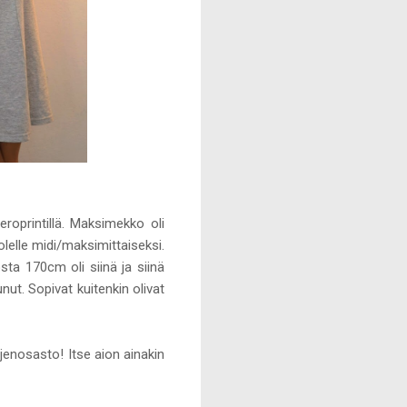
oprintillä. Maksimekko oli
olelle midi/maksimittaiseksi.
ta 170cm oli siinä ja siinä
ut. Sopivat kuitenkin olivat
enosasto! Itse aion ainakin