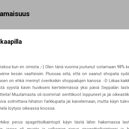
Siirry pääsisältöön
rhamaisuus
kaapilla
 Siskoa kun en omista ;-) Olen tänä vuonna joutunut ostamaan 98% k
viime kesän vaatteisiin. Plussaa siitä, että on saanut shopata syd
usen on ehkä mennyt överiksikin shoppailujen kanssa :-D Liikaa kai
stä syystä kävin huvikseni kiertelemässä yksi päivä Seppälän laste
atteita! Muutamasta oli isoimmat senttikoot loppuneet ja jäi oikeastik
va solmittava hihaton farkkupaita jäi kaivelemaan, mutta käyn tuleva
ielä löytyisi oikeassa koossa.
kiksi perus spagettiolkaintopit käyn tästä lähin hakemassa la
n, jossa oli musta ja valkoinen perus spagettiolkaintoppi ja hi