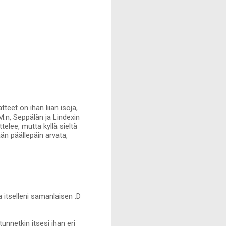
eet on ihan liian isoja,
M:n, Seppälän ja Lindexin
ttelee, mutta kyllä sieltä
än päällepäin arvata,
 itselleni samanlaisen :D
unnetkin itsesi ihan eri