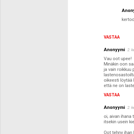
Anon
kertoo
VASTAA
Anonyymi
2. 
Vau oot upee!
Minäkin oon saa
ja vain roikkuu
lastenosastoilta
oikeesti löytää
että ne on last
VASTAA
Anonyymi
2. 
oi, aivan ihana
itsekin usein ki
Oot tehny ihan 