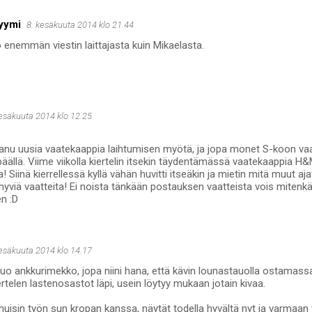
yymi
8. kesäkuuta 2014 klo 21.44
 enemmän viestin laittajasta kuin Mikaelasta.
kesäkuuta 2014 klo 12.25
nu uusia vaatekaappia laihtumisen myötä, ja jopa monet S-koon vaatt
 päällä. Viime viikolla kiertelin itsekin täydentämässä vaatekaappia H&
! Siinä kierrellessä kyllä vähän huvitti itseäkin ja mietin mitä muut aja
 hyviä vaatteita! Ei noista tänkään postauksen vaatteista vois mitenkä
en :D
kesäkuuta 2014 klo 14.17
 tuo ankkurimekko, jopa niini hana, että kävin lounastauolla ostamassa
ertelen lastenosastot läpi, usein löytyy mukaan jotain kivaa.
huisin työn sun kropan kanssa, näytät todella hyvältä nyt ja varmaan t