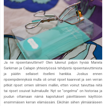
Ja ne ripsientaivuttimet! Olen lukenut paljon hyvää Mariela
Sarkiman ja Cailapin yhteistyössä tehdyistä ripsientaivuttimista
ja päätin sellaiset itselleni hankkia. Joskus ennen
ripsienpidennyksiä mulla oli omat ripset kaarevat ja sen verran
pitkät ripset omien silmieni malliin, etten voinut taivuttaa niitä
tai ripset osuivat kulmaluulle. Nyt se "ongelma" on historiaa ja
joudun ottamaan nämä kapistukset päivittäiseen käyttöön
ensimmäisen kerran elämässäni. Eiköhän siihen ylimääräiseen