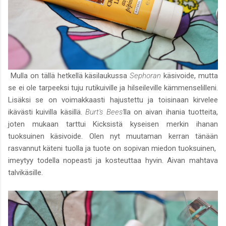
Mulla on tällä hetkellä käsilaukussa
Sephoran
käsivoide, mutta
se ei ole tarpeeksi tuju rutikuiville ja hilseileville kämmenselilleni.
Lisäksi se on voimakkaasti hajustettu ja toisinaan kirvelee
ikävästi kuivilla käsillä.
Burt's Bees'
lla on aivan ihania tuotteita,
joten mukaan tarttui Kicksistä kyseisen merkin ihanan
tuoksuinen käsivoide. Olen nyt muutaman kerran tänään
rasvannut käteni tuolla ja tuote on sopivan miedon tuoksuinen,
imeytyy todella nopeasti ja kosteuttaa hyvin. Aivan mahtava
talvikäsille.