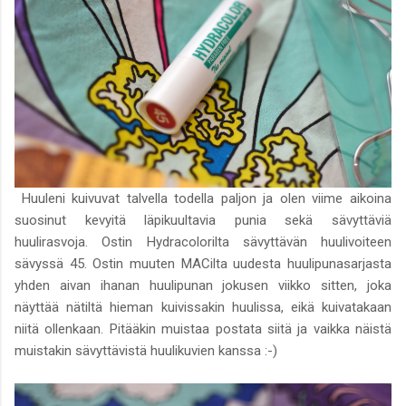
Huuleni kuivuvat talvella todella paljon ja olen viime aikoina
suosinut kevyitä läpikuultavia punia sekä sävyttäviä
huulirasvoja. Ostin Hydracolorilta sävyttävän huulivoiteen
sävyssä 45. Ostin muuten MACilta uudesta huulipunasarjasta
yhden aivan ihanan huulipunan jokusen viikko sitten, joka
näyttää nätiltä hieman kuivissakin huulissa, eikä kuivatakaan
niitä ollenkaan. Pitääkin muistaa postata siitä ja vaikka näistä
muistakin sävyttävistä huulikuvien kanssa :-)