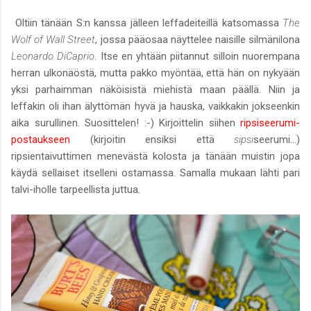
Oltiin tänään S:n kanssa jälleen leffadeiteillä katsomassa
The
Wolf of Wall Street
, jossa pääosaa näyttelee naisille silmänilona
Leonardo DiCaprio
. Itse en yhtään piitannut silloin nuorempana
herran ulkonäöstä, mutta pakko myöntää, että hän on nykyään
yksi parhaimman näköisistä miehistä maan päällä. Niin ja
leffakin oli ihan älyttömän hyvä ja hauska, vaikkakin jokseenkin
aika surullinen. Suosittelen! :-) Kirjoittelin siihen
ripsiseerumi-
postaukseen
(kirjoitin ensiksi että
sipsi
seerumi...)
ripsientaivuttimen menevästä kolosta ja tänään muistin jopa
käydä sellaiset itselleni ostamassa. Samalla mukaan lähti pari
talvi-iholle tarpeellista juttua.