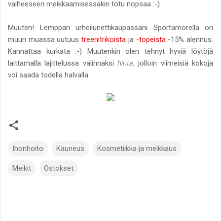
vaiheeseen meikkaamisessakin totu nopsaa :-)
Muuten! Lemppari urheilunettikaupassani Sportamorella on
muun muassa uutuus
treenitrikoista
ja
-topeista
-15% alennus.
Kannattaa kurkata :-) Muutenkin olen tehnyt hyviä löytöjä
laittamalla lajittelussa valinnaksi
hinta
, jolloin viimeisiä kokoja
voi saada todella halvalla.
Ihonhoito
Kauneus
Kosmetiikka ja meikkaus
Meikit
Ostokset
K
o
m