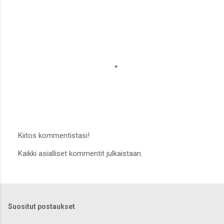
Kiitos kommentistasi!
L
Kaikki asialliset kommentit julkaistaan.
ä
h
e
t
ä
k
Suositut postaukset
o
m