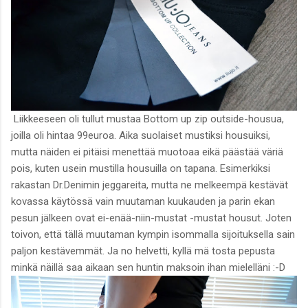
Liikkeeseen oli tullut mustaa Bottom up zip outside-housua,
joilla oli hintaa 99euroa. Aika suolaiset mustiksi housuiksi,
mutta näiden ei pitäisi menettää muotoaa eikä päästää väriä
pois, kuten usein mustilla housuilla on tapana. Esimerkiksi
rakastan Dr.Denimin jeggareita, mutta ne melkeempä kestävät
kovassa käytössä vain muutaman kuukauden ja parin ekan
pesun jälkeen ovat ei-enää-niin-mustat -mustat housut. Joten
toivon, että tällä muutaman kympin isommalla sijoituksella sain
paljon kestävemmät. Ja no helvetti, kyllä mä tosta pepusta
minkä näillä saa aikaan sen huntin maksoin ihan mielelläni :-D