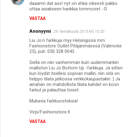
daaamn dat ass! nyt on ehkä oikeesti pakko
t
ottaa asiakseen hankkia tommoset :-D
i
VASTAA
t
Anonyymi
29. heinäkuuta 2013 klo 13.20
Liu Jo:n farkkuja myy Helsingissä mm.
Fashionstore Outlet Pitäjänmäessä (Valimotie
25), puh. 050 328 0043.
Siellä on niin vanhemman kuin uudemmankin
malliston Liu Jo Bottom Up -farkkuja. Ja sitten
kun löydät itsellesi sopivan mallin, niin sitä on
helppo tilata jatkossa verkkokaupastakin :) Ja
ainahan on mahdollista tilata kahdet eri koon
farkut ja palauttaa toiset.
Mukavia farkkuostoksia!
Virpi/Fashionstore.fi
VASTAA