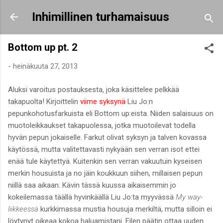
Siirry pääsisältöön
Inhimillinen turhamaisuus
Bottom up pt. 2
-
heinäkuuta 27, 2013
Aluksi varoitus postauksesta, joka käsittelee pelkkää
takapuolta! Kirjoittelin
viime syksynä
Liu Jo:n
pepunkohotusfarkuista eli Bottom up:eista. Niiden salaisuus on
muotoleikkaukset takapuolessa, jotka muotoilevat todella
hyvän pepun jokaiselle. Farkut olivat syksyn ja talven kovassa
käytössä, mutta valitettavasti nykyään sen verran isot ettei
enää tule käytettyä. Kuitenkin sen verran vakuutuin kyseisen
merkin housuista ja no jäin koukkuun siihen, millaisen pepun
niillä saa aikaan. Kävin tässä kuussa aikaisemmin jo
kokeilemassa täällä hyvinkäällä Liu Jo:ta myyvässä
My way-
liikkeessä
kurkkimassa mustia housuja merkiltä, mutta silloin ei
löytynyt oikeaa kokoa haluamistani. Eilen päätin ottaa uuden