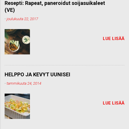
m
Resepti: Rapeat, paneroidut soijasuikaleet
e
(VE)
n
t
-
joulukuuta 22, 2017
t
i
LUE LISÄÄ
HELPPO JA KEVYT UUNISEI
-
tammikuuta 24, 2014
LUE LISÄÄ