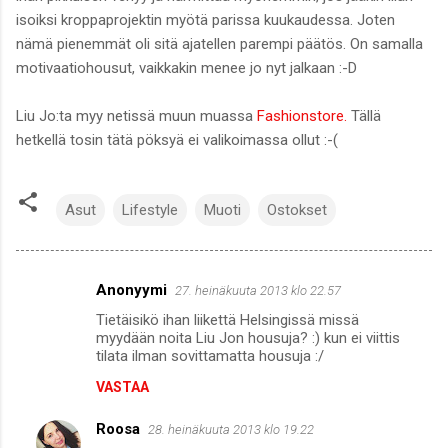
isoiksi kroppaprojektin myötä parissa kuukaudessa. Joten
nämä pienemmät oli sitä ajatellen parempi päätös. On samalla
motivaatiohousut, vaikkakin menee jo nyt jalkaan :-D
Liu Jo:ta myy netissä muun muassa
Fashionstore.
Tällä
hetkellä tosin tätä pöksyä ei valikoimassa ollut :-(
Asut
Lifestyle
Muoti
Ostokset
Anonyymi
27. heinäkuuta 2013 klo 22.57
K
Tietäisikö ihan liikettä Helsingissä missä
o
myydään noita Liu Jon housuja? :) kun ei viittis
m
tilata ilman sovittamatta housuja :/
m
VASTAA
e
Roosa
28. heinäkuuta 2013 klo 19.22
n