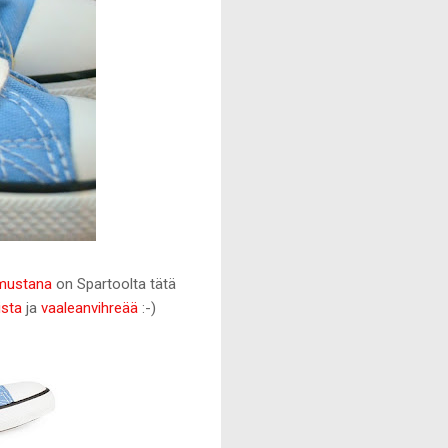
mustana
on Spartoolta tätä
ista
ja
vaaleanvihreää
:-)