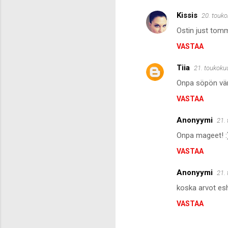
Kissis
20. touko
K
Ostin just tomm
o
VASTAA
m
m
Tiia
21. toukoku
e
Onpa söpön väri
n
VASTAA
t
i
Anonyymi
21.
t
Onpa mageet! :)
VASTAA
Anonyymi
21.
koska arvot esh
VASTAA