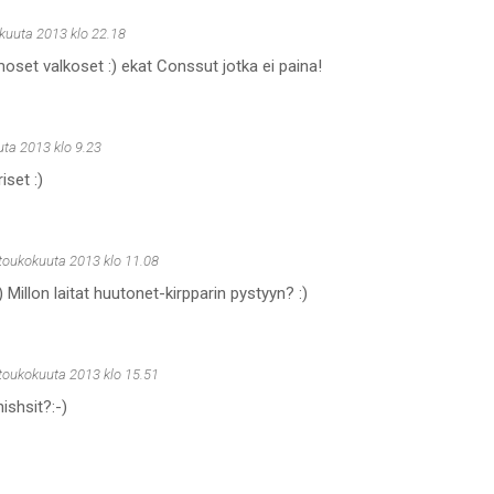
kuuta 2013 klo 22.18
oset valkoset :) ekat Conssut jotka ei paina!
uta 2013 klo 9.23
set :)
 toukokuuta 2013 klo 11.08
 Millon laitat huutonet-kirpparin pystyyn? :)
 toukokuuta 2013 klo 15.51
ishsit?:-)