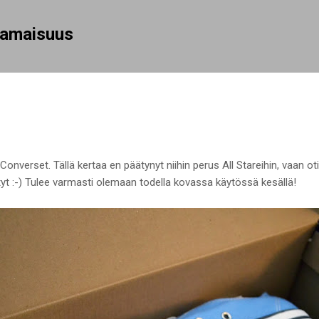
Siirry pääsisältöön
rhamaisuus
Converset. Tällä kertaa en päätynyt niihin perus All Stareihin, vaan 
ntyt :-) Tulee varmasti olemaan todella kovassa käytössä kesällä!