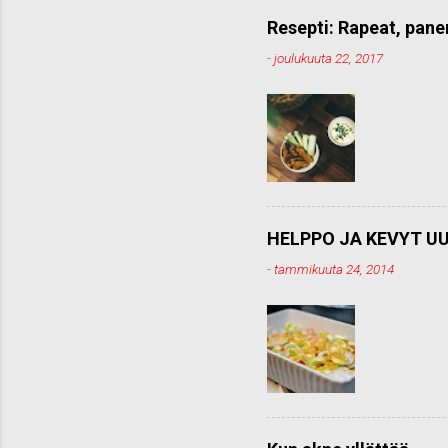
m
e
Resepti: Rapeat, pane
n
-
joulukuuta 22, 2017
t
t
i
HELPPO JA KEVYT UU
-
tammikuuta 24, 2014