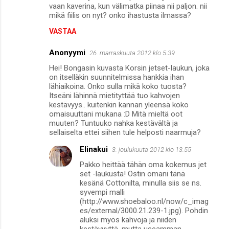
m
vaan kaverina, kun välimatka piinaa nii paljon. nii
mikä fiilis on nyt? onko ihastusta ilmassa?
m
VASTAA
e
n
Anonyymi
26. marraskuuta 2012 klo 5.39
t
Hei! Bongasin kuvasta Korsin jetset-laukun, joka
on itselläkin suunnitelmissa hankkia ihan
i
lähiaikoina. Onko sulla mikä koko tuosta?
t
Itseäni lähinnä mietityttää tuo kahvojen
kestävyys.. kuitenkin kannan yleensä koko
omaisuuttani mukana :D Mitä mieltä oot
muuten? Tuntuuko nahka kestävältä ja
sellaiselta ettei siihen tule helposti naarmuja?
Elinakui
3. joulukuuta 2012 klo 13.55
Pakko heittää tähän oma kokemus jet
set -laukusta! Ostin omani tänä
kesänä Cottonilta, minulla siis se ns.
syvempi malli
(http://www.shoebaloo.nl/now/c_imag
es/external/3000.21.239-1.jpg). Pohdin
aluksi myös kahvoja ja niiden
kestävyyttä, mutta useamman