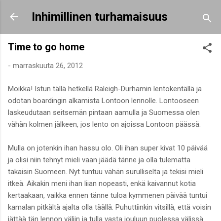
Siirry pääsisältöön
Inhimillinen turhamaisuus
Time to go home
-
marraskuuta 26, 2012
Moikka! Istun tällä hetkellä Raleigh-Durhamin lentokentällä ja
odotan boardingin alkamista Lontoon lennolle. Lontooseen
laskeudutaan seitsemän pintaan aamulla ja Suomessa olen
vähän kolmen jälkeen, jos lento on ajoissa Lontoon päässä.
Mulla on jotenkin ihan hassu olo. Oli ihan super kivat 10 päivää
ja olisi niin tehnyt mieli vaan jäädä tänne ja olla tulematta
takaisin Suomeen. Nyt tuntuu vähän surulliselta ja tekisi mieli
itkeä. Aikakin meni ihan liian nopeasti, enkä kaivannut kotia
kertaakaan, vaikka ennen tänne tuloa kymmenen päivää tuntui
kamalan pitkältä ajalta olla täällä. Puhuttiinkin vitsillä, että voisin
jättää tän lennon väliin ja tulla vasta jouluun puolessa välissä