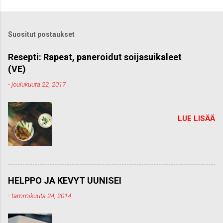
e
t
ä
k
Suositut postaukset
o
m
m
Resepti: Rapeat, paneroidut soijasuikaleet
e
(VE)
n
t
-
joulukuuta 22, 2017
t
i
LUE LISÄÄ
HELPPO JA KEVYT UUNISEI
-
tammikuuta 24, 2014