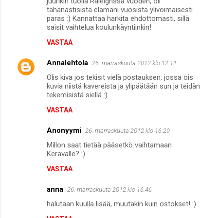
juurikin tuolla Raleighssa vuoden, oli
tähänastisista elämäni vuosista ylivoimaisesti
paras :) Kannattaa harkita ehdottomasti, sillä
saisit vaihtelua koulunkäyntiinkin!
VASTAA
Annalehtola
26. marraskuuta 2012 klo 12.11
Olis kiva jos tekisit vielä postauksen, jossa ois
kuvia niistä kavereista ja ylipäätään sun ja teidän
tekemisistä siellä :)
VASTAA
Anonyymi
26. marraskuuta 2012 klo 16.29
Millon saat tietää pääsetkö vaihtamaan
Keravalle? :)
VASTAA
anna
26. marraskuuta 2012 klo 16.46
halutaan kuulla lisää, muutakin kuin ostokset! :)