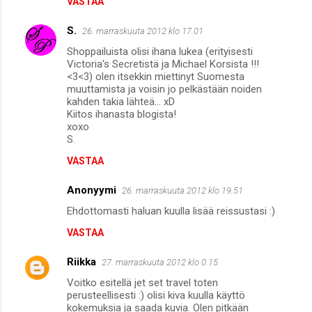
VASTAA
S.
26. marraskuuta 2012 klo 17.01
Shoppailuista olisi ihana lukea (erityisesti
Victoria's Secretistä ja Michael Korsista !!!
<3<3) olen itsekkin miettinyt Suomesta
muuttamista ja voisin jo pelkästään noiden
kahden takia lähteä... xD
Kiitos ihanasta blogista!
xoxo
S.
VASTAA
Anonyymi
26. marraskuuta 2012 klo 19.51
Ehdottomasti haluan kuulla lisää reissustasi :)
VASTAA
Riikka
27. marraskuuta 2012 klo 0.15
Voitko esitellä jet set travel toten
perusteellisesti :) olisi kiva kuulla käyttö
kokemuksia ja saada kuvia. Olen pitkään