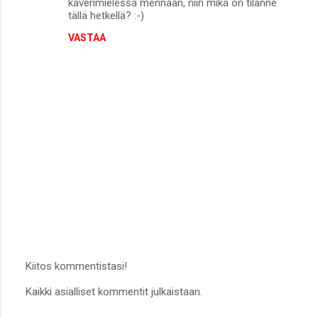
kaverimielessä mennään, niin mikä on tilanne
tällä hetkellä? :-)
VASTAA
Kiitos kommentistasi!
L
Kaikki asialliset kommentit julkaistaan.
ä
h