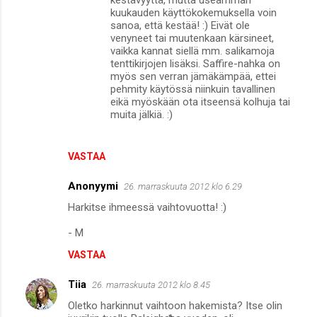
kuukauden käyttökokemuksella voin
sanoa, että kestää! :) Eivät ole
venyneet tai muutenkaan kärsineet,
vaikka kannat siellä mm. salikamoja
tenttikirjojen lisäksi. Saffire-nahka on
myös sen verran jämäkämpää, ettei
pehmity käytössä niinkuin tavallinen
eikä myöskään ota itseensä kolhuja tai
muita jälkiä. :)
VASTAA
Anonyymi
26. marraskuuta 2012 klo 6.29
Harkitse ihmeessä vaihtovuotta! :)
- M
VASTAA
Tiia
26. marraskuuta 2012 klo 8.45
Oletko harkinnut vaihtoon hakemista? Itse olin