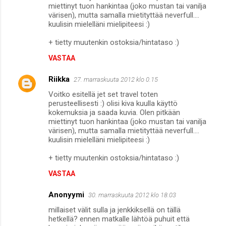
miettinyt tuon hankintaa (joko mustan tai vanilja
värisen), mutta samalla mietityttää neverfull....
kuulisin mielelläni mielipiteesi :)
+ tietty muutenkin ostoksia/hintataso :)
VASTAA
Riikka
27. marraskuuta 2012 klo 0.15
Voitko esitellä jet set travel toten
perusteellisesti :) olisi kiva kuulla käyttö
kokemuksia ja saada kuvia. Olen pitkään
miettinyt tuon hankintaa (joko mustan tai vanilja
värisen), mutta samalla mietityttää neverfull....
kuulisin mielelläni mielipiteesi :)
+ tietty muutenkin ostoksia/hintataso :)
VASTAA
Anonyymi
30. marraskuuta 2012 klo 18.03
millaiset välit sulla ja jenkkiksellä on tällä
hetkellä? ennen matkalle lähtöä puhuit että