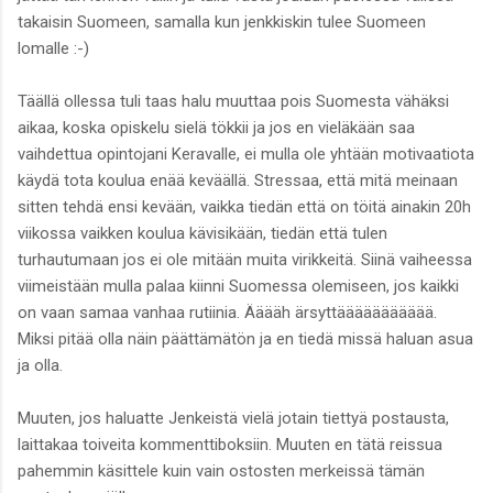
takaisin Suomeen, samalla kun jenkkiskin tulee Suomeen
lomalle :-)
Täällä ollessa tuli taas halu muuttaa pois Suomesta vähäksi
aikaa, koska opiskelu sielä tökkii ja jos en vieläkään saa
vaihdettua opintojani Keravalle, ei mulla ole yhtään motivaatiota
käydä tota koulua enää keväällä. Stressaa, että mitä meinaan
sitten tehdä ensi kevään, vaikka tiedän että on töitä ainakin 20h
viikossa vaikken koulua kävisikään, tiedän että tulen
turhautumaan jos ei ole mitään muita virikkeitä. Siinä vaiheessa
viimeistään mulla palaa kiinni Suomessa olemiseen, jos kaikki
on vaan samaa vanhaa rutiinia. Ääääh ärsyttäääääääääää.
Miksi pitää olla näin päättämätön ja en tiedä missä haluan asua
ja olla.
Muuten, jos haluatte Jenkeistä vielä jotain tiettyä postausta,
laittakaa toiveita kommenttiboksiin. Muuten en tätä reissua
pahemmin käsittele kuin vain ostosten merkeissä tämän