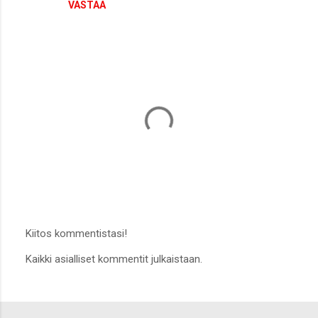
VASTAA
Kiitos kommentistasi!
L
Kaikki asialliset kommentit julkaistaan.
ä
h
e
t
ä