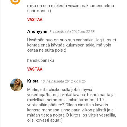
mikä on sun mielestä viisain maksumenetelmä
spartoossa:)
VASTAA
Anonyymi
8. heinäkuuta 2012 klo 22.38
Hyväthän nuo on nuo sun vanhatkin Uggit..jos et
kehtaa enää käyttää kulumisen takia, mä voin
ostaa ne sulta pois ;)
hanskubansku
VASTAA
Krista
10. heinäkuuta 2012 klo 0.25
Mietin, että olisiko sulla jotain hyviä
yökerhoja/baareja vinkattavana Tukholmasta ja
mielellään semmosia joihin tämmöset 19-
vuotiaatkin pääsee? Ollaan nimittäin kaverin
kanssa menossa sinne parin viikon päästä ja ei
mitään tietoa noista.:D Kiitos jos viitsit vastaillla,
olisi kovasti apua :)