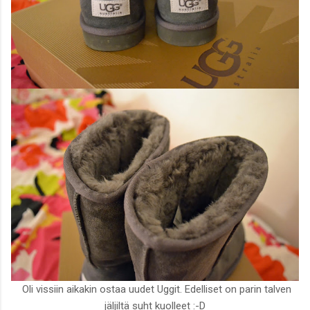
Oli vissiin aikakin ostaa uudet Uggit. Edelliset on parin talven
jäljiltä suht kuolleet :-D