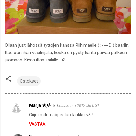
Ollaan just lähössä tyttöjen kanssa Riihimäelle ( :----D ) baariin.
Itse oon ihan vesilinjalla, koska en pysty kahta päivää putkeen
juomaan. Kivaa iltaa kaikille! <3
Ostokset
Marja ★彡
8. heinäkuuta 2012 klo 0.31
K
Oiijoi miten söpis tuo laukku <3 !
o
VASTAA
m
m