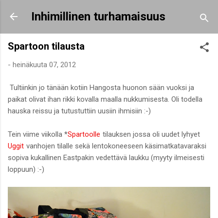
Siirry pääsisältöön
Inhimillinen turhamaisuus
Spartoon tilausta
-
heinäkuuta 07, 2012
Tultiinkin jo tänään kotiin Hangosta huonon sään vuoksi ja
paikat olivat ihan rikki kovalla maalla nukkumisesta. Oli todella
hauska reissu ja tutustuttiin uusiin ihmisiin :-)
Tein viime viikolla *
Spartoolle
tilauksen jossa oli uudet
lyhyet
Uggit
vanhojen tilalle sekä lentokoneeseen käsimatkatavaraksi
sopiva kukallinen Eastpakin vedettävä laukku (myyty ilmeisesti
loppuun) :-)