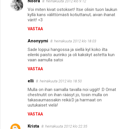
Noora
8. heinäkuuta 2012 klo 9.12
e
Voi miten kivat ostokset! Itse olisin tuon laukun
n
kyllä kans välittömästi kotiuttanut; aivan ihanat
värit! <3
t
VASTAA
i
t
Anonyymi
8. heinäkuuta 2012 klo 18.03
Sade loppui hangossa ja siellä kyl koko ilta
eilenki paisto aurinko ja oli kakskyt astetta kun
vaan aamulla satoi
VASTAA
elli
8. heinäkuuta 2012 klo 18.50
Mulla on ihan samalla tavalla noi uggit! :D Omat
chestnutit on ihan rääsyt jo, tosin mulla on
takasaumassakin reikä:D ja harmaat on
uutukaiset vielä!
VASTAA
Krista
8. heinäkuuta 2012 klo 22.35