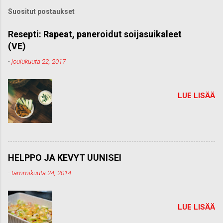
k
Suositut postaukset
o
m
m
Resepti: Rapeat, paneroidut soijasuikaleet
e
(VE)
n
t
-
joulukuuta 22, 2017
t
i
LUE LISÄÄ
HELPPO JA KEVYT UUNISEI
-
tammikuuta 24, 2014
LUE LISÄÄ