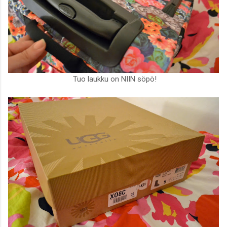
Tuo laukku on NIIN söpö!