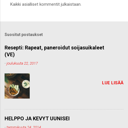
Kaikki asialliset kommentit julkaistaan.
ä
h
e
t
ä
k
Suositut postaukset
o
m
m
Resepti: Rapeat, paneroidut soijasuikaleet
e
(VE)
n
t
-
joulukuuta 22, 2017
t
i
LUE LISÄÄ
HELPPO JA KEVYT UUNISEI
-
tammikuuta 24, 2014