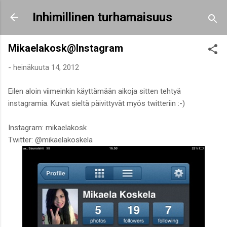
Siirry pääsisältöön
Inhimillinen turhamaisuus
Mikaelakosk@Instagram
-
heinäkuuta 14, 2012
Eilen aloin viimeinkin käyttämään aikoja sitten tehtyä
instagramia. Kuvat sieltä päivittyvät myös twitteriin :-)
Instagram: mikaelakosk
Twitter: @mikaelakoskela