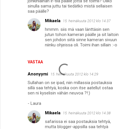
jonkinlainan ir-tila päälle jotta se toimii? Oliko
sinulla sama juttu tai tiedätkö mistä sellaisen
saa päälle?
Mikaela
15. heinäkuuta 2012 klo 14.37
hmmm. siis mä vaan länttäsin sen
jutun tohon kameran päälle ja sit laitoin
sen johdon siitä sinne kameran sivuun
niinku ohjeissa oli. Toimi ihan sillain :-o
VASTAA
Anonyymi
15. heinäkuuta 2012 klo 14.29
Sullahan on se ipad, niin millassia postauksia
sillä saa tehtyä, koska oon itse aatellut ostaa
sen ni kyselisin vähän neuvoa ?!:)
- Laura
Mikaela
15. heinäkuuta 2012 klo 14.38
safarissa ei saa postauksia tehtyä,
mutta blogger-appsilla saa tehtyä