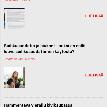
LUE LISÄÄ
Suihkusuodatin ja hiukset - miksi en enää
luovu suihkusuodattimen käytöstä?
-
marraskuuta 25, 2019
LUE LISÄÄ
Hämmentävä vierailu kivikaupassa