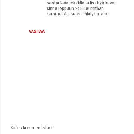
postauksia tekstillä ja lisättyä kuvat
sinne loppuun :-) Eli ei mitään
kummoista, kuten linkitykiä yms
VASTAA
Kiitos kommentistasi!
L