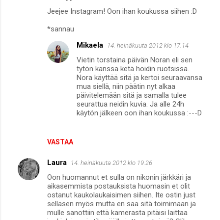
K
Jeejee Instagram! Oon ihan koukussa siihen :D
o
m
*sannau
m
Mikaela
14. heinäkuuta 2012 klo 17.14
e
Vietin torstaina päivän Noran eli sen
tytön kanssa ketä hoidin ruotsissa.
n
Nora käyttää sitä ja kertoi seuraavansa
t
mua siellä, niin päätin nyt alkaa
päivitelemään sitä ja samalla tulee
i
seurattua neidin kuvia. Ja alle 24h
t
käytön jälkeen oon ihan koukussa :---D
VASTAA
Laura
14. heinäkuuta 2012 klo 19.26
Oon huomannut et sulla on nikonin järkkäri ja
aikasemmista postauksista huomasin et olit
ostanut kaukolaukaisimen siihen. Ite ostin just
sellasen myös mutta en saa sitä toimimaan ja
mulle sanottiin että kamerasta pitäisi laittaa