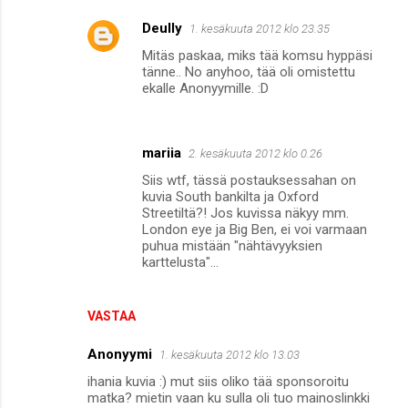
Deully
1. kesäkuuta 2012 klo 23.35
Mitäs paskaa, miks tää komsu hyppäsi
tänne.. No anyhoo, tää oli omistettu
ekalle Anonyymille. :D
mariia
2. kesäkuuta 2012 klo 0.26
Siis wtf, tässä postauksessahan on
kuvia South bankilta ja Oxford
Streetiltä?! Jos kuvissa näkyy mm.
London eye ja Big Ben, ei voi varmaan
puhua mistään "nähtävyyksien
karttelusta"...
VASTAA
Anonyymi
1. kesäkuuta 2012 klo 13.03
ihania kuvia :) mut siis oliko tää sponsoroitu
matka? mietin vaan ku sulla oli tuo mainoslinkki