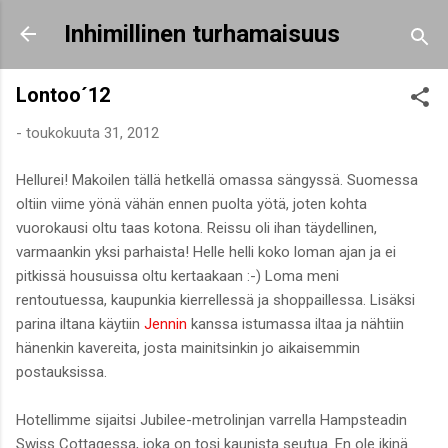
Siirry pääsisältöön
Inhimillinen turhamaisuus
Lontoo´12
-
toukokuuta 31, 2012
Hellurei! Makoilen tällä hetkellä omassa sängyssä. Suomessa
oltiin viime yönä vähän ennen puolta yötä, joten kohta
vuorokausi oltu taas kotona. Reissu oli ihan täydellinen,
varmaankin yksi parhaista! Helle helli koko loman ajan ja ei
pitkissä housuissa oltu kertaakaan :-) Loma meni
rentoutuessa, kaupunkia kierrellessä ja shoppaillessa. Lisäksi
parina iltana käytiin
Jennin
kanssa istumassa iltaa ja nähtiin
hänenkin kavereita, josta mainitsinkin jo aikaisemmin
postauksissa.
Hotellimme sijaitsi Jubilee-metrolinjan varrella Hampsteadin
Swiss Cottagessa, joka on tosi kaunista seutua. En ole ikinä