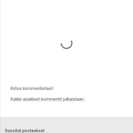
Kiitos kommentistasi!
L
Kaikki asialliset kommentit julkaistaan.
ä
h
e
t
ä
k
Suositut postaukset
o