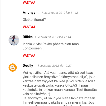
VASTAA
Anonyymi
1. kesäkuuta 2012 klo 11.42
Oletko lihonut?
VASTAA
Riikka
1. kesäkuuta 2012 klo 11.44
Ihania kuvia! Pakko päästä pian taas
Lontooseen :)
VASTAA
Deully
1. kesäkuuta 2012 klo 12.27
Voi nyt vittu... Älä vaan sano, että sä oot taas
yksi sellainen ärsyttävä "elämysmatkailija", joka
karttaa nähtävyydet kaukaa ja voi sitten lesoilla
keskustelupalstoilla, kuinka OIKEASTI pääsi
kosketuksiin jonkun maan kanssa. Teet itsestäsi
vain säälittävän. :)
Ja anonyymi, et sä löydä sieltä lähiöstä mitään
ihmeellisempää, paikallisempaa meininkiä. Jos