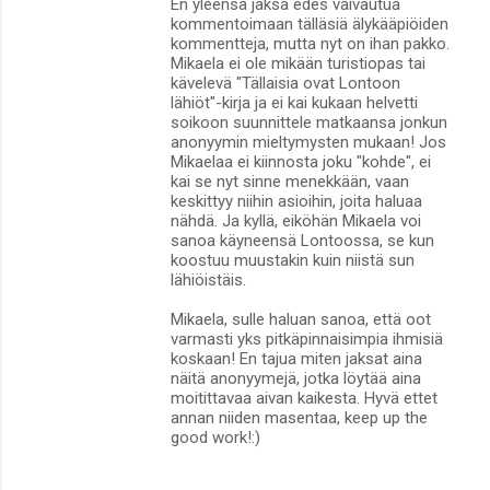
En yleensä jaksa edes vaivautua
kommentoimaan tälläsiä älykääpiöiden
kommentteja, mutta nyt on ihan pakko.
Mikaela ei ole mikään turistiopas tai
kävelevä "Tällaisia ovat Lontoon
lähiöt"-kirja ja ei kai kukaan helvetti
soikoon suunnittele matkaansa jonkun
anonyymin mieltymysten mukaan! Jos
Mikaelaa ei kiinnosta joku "kohde", ei
kai se nyt sinne menekkään, vaan
keskittyy niihin asioihin, joita haluaa
nähdä. Ja kyllä, eiköhän Mikaela voi
sanoa käyneensä Lontoossa, se kun
koostuu muustakin kuin niistä sun
lähiöistäis.
Mikaela, sulle haluan sanoa, että oot
varmasti yks pitkäpinnaisimpia ihmisiä
koskaan! En tajua miten jaksat aina
näitä anonyymejä, jotka löytää aina
moitittavaa aivan kaikesta. Hyvä ettet
annan niiden masentaa, keep up the
good work!:)