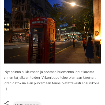
Nyt painun nukkumaan ja postaan huomenna loput kuvista
ennen tai jälkeen töiden. Viikonloppu tulee olemaan kiireinen,
joten ostoksia alan purkamaan tänne oletettavasti ensi viikolla
:-)