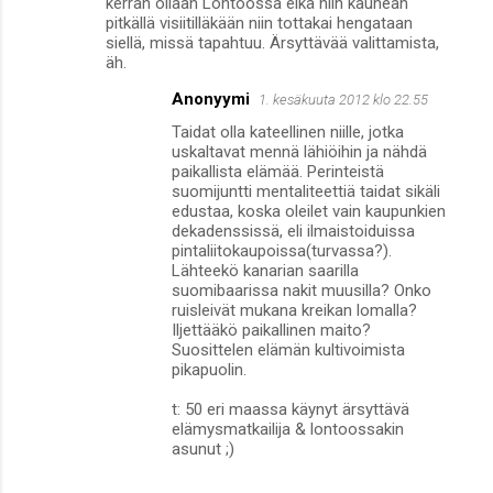
kerran ollaan Lontoossa eikä niin kauhean
pitkällä visiitilläkään niin tottakai hengataan
siellä, missä tapahtuu. Ärsyttävää valittamista,
äh.
Anonyymi
1. kesäkuuta 2012 klo 22.55
Taidat olla kateellinen niille, jotka
uskaltavat mennä lähiöihin ja nähdä
paikallista elämää. Perinteistä
suomijuntti mentaliteettiä taidat sikäli
edustaa, koska oleilet vain kaupunkien
dekadenssissä, eli ilmaistoiduissa
pintaliitokaupoissa(turvassa?).
Lähteekö kanarian saarilla
suomibaarissa nakit muusilla? Onko
ruisleivät mukana kreikan lomalla?
Iljettääkö paikallinen maito?
Suosittelen elämän kultivoimista
pikapuolin.
t: 50 eri maassa käynyt ärsyttävä
elämysmatkailija & lontoossakin
asunut ;)