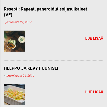
m
m
Resepti: Rapeat, paneroidut soijasuikaleet
e
(VE)
n
t
-
joulukuuta 22, 2017
t
i
LUE LISÄÄ
HELPPO JA KEVYT UUNISEI
-
tammikuuta 24, 2014
LUE LISÄÄ