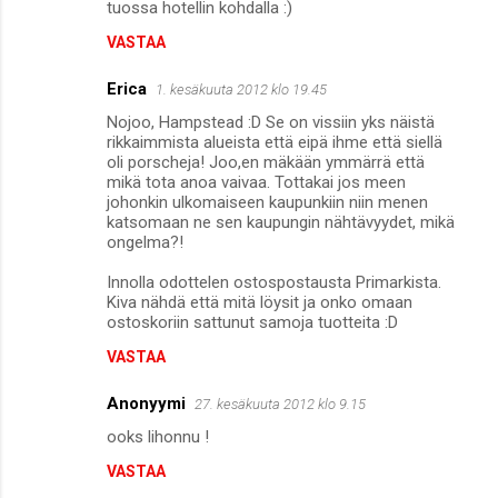
tuossa hotellin kohdalla :)
VASTAA
Erica
1. kesäkuuta 2012 klo 19.45
Nojoo, Hampstead :D Se on vissiin yks näistä
rikkaimmista alueista että eipä ihme että siellä
oli porscheja! Joo,en mäkään ymmärrä että
mikä tota anoa vaivaa. Tottakai jos meen
johonkin ulkomaiseen kaupunkiin niin menen
katsomaan ne sen kaupungin nähtävyydet, mikä
ongelma?!
Innolla odottelen ostospostausta Primarkista.
Kiva nähdä että mitä löysit ja onko omaan
ostoskoriin sattunut samoja tuotteita :D
VASTAA
Anonyymi
27. kesäkuuta 2012 klo 9.15
ooks lihonnu !
VASTAA