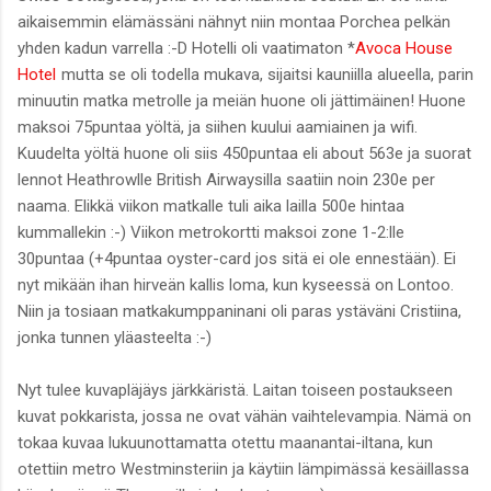
aikaisemmin elämässäni nähnyt niin montaa Porchea pelkän
yhden kadun varrella :-D Hotelli oli vaatimaton *
Avoca House
Hotel
mutta se oli todella mukava, sijaitsi kauniilla alueella, parin
minuutin matka metrolle ja meiän huone oli jättimäinen! Huone
maksoi 75puntaa yöltä, ja siihen kuului aamiainen ja wifi.
Kuudelta yöltä huone oli siis 450puntaa eli about 563e ja suorat
lennot Heathrowlle British Airwaysilla saatiin noin 230e per
naama. Elikkä viikon matkalle tuli aika lailla 500e hintaa
kummallekin :-) Viikon metrokortti maksoi zone 1-2:lle
30puntaa (+4puntaa oyster-card jos sitä ei ole ennestään). Ei
nyt mikään ihan hirveän kallis loma, kun kyseessä on Lontoo.
Niin ja tosiaan matkakumppaninani oli paras ystäväni Cristiina,
jonka tunnen yläasteelta :-)
Nyt tulee kuvapläjäys järkkäristä. Laitan toiseen postaukseen
kuvat pokkarista, jossa ne ovat vähän vaihtelevampia. Nämä on
tokaa kuvaa lukuunottamatta otettu maanantai-iltana, kun
otettiin metro Westminsteriin ja käytiin lämpimässä kesäillassa