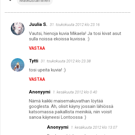
Matkustaminen
Juulia S.
31. toukokuuta 2012 klo 23.16
K
Vautsi, hienoja kuvia Mikaela! Ja tosi kivat asut
o
sulla noissa ekoissa kuvissa. :)
m
VASTAA
m
Tytti
e
31. toukokuuta 2012 klo 23.38
n
tosi upeita kuvia! :)
t
VASTAA
i
Anonyymi
1. kesäkuuta 2012 klo 0.40
t
Nämä kaikki maisemakuvathan löytää
googlesta. Äh, olisit käyny jossain lähiössä
katsomassa paikallista meinikiä, niin voisit
sanoa käyneesi Lontoossa :)
Anonyymi
1. kesäkuuta 2012 klo 13.07