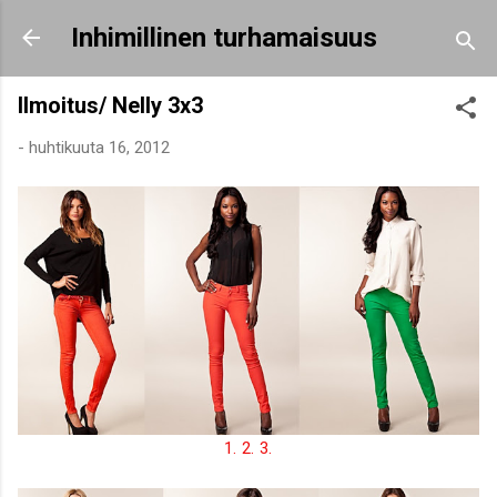
Siirry pääsisältöön
Inhimillinen turhamaisuus
Ilmoitus/ Nelly 3x3
-
huhtikuuta 16, 2012
1.
2.
3.