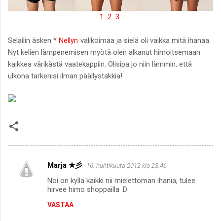
1.
2.
3.
Selailin äsken *
Nellyn
valikoimaa ja sielä oli vaikka mitä ihanaa.
Nyt kelien lämpenemisen myötä olen alkanut himoitsemaan
kaikkea värikästä vaatekappiin. Olisipa jo niin lämmin, että
ulkona tarkenisi ilman päällystakkia!
Marja ★彡
16. huhtikuuta 2012 klo 23.46
K
Noi on kyllä kaikki nii mielettömän ihania, tulee
o
hirvee himo shoppailla :D
m
VASTAA
m