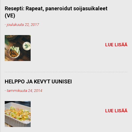
m
m
Resepti: Rapeat, paneroidut soijasuikaleet
e
(VE)
n
t
-
joulukuuta 22, 2017
t
i
LUE LISÄÄ
HELPPO JA KEVYT UUNISEI
-
tammikuuta 24, 2014
LUE LISÄÄ