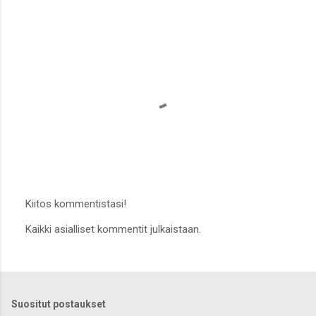
e
n
t
i
t
Kiitos kommentistasi!
L
Kaikki asialliset kommentit julkaistaan.
ä
h
e
t
ä
k
Suositut postaukset
o