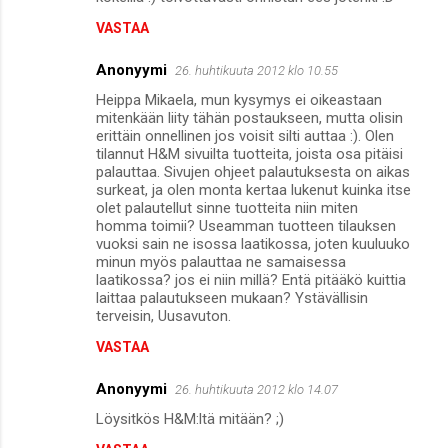
VASTAA
Anonyymi
26. huhtikuuta 2012 klo 10.55
Heippa Mikaela, mun kysymys ei oikeastaan
mitenkään liity tähän postaukseen, mutta olisin
erittäin onnellinen jos voisit silti auttaa :). Olen
tilannut H&M sivuilta tuotteita, joista osa pitäisi
palauttaa. Sivujen ohjeet palautuksesta on aikas
surkeat, ja olen monta kertaa lukenut kuinka itse
olet palautellut sinne tuotteita niin miten
homma toimii? Useamman tuotteen tilauksen
vuoksi sain ne isossa laatikossa, joten kuuluuko
minun myös palauttaa ne samaisessa
laatikossa? jos ei niin millä? Entä pitääkö kuittia
laittaa palautukseen mukaan? Ystävällisin
terveisin, Uusavuton.
VASTAA
Anonyymi
26. huhtikuuta 2012 klo 14.07
Löysitkös H&M:ltä mitään? ;)