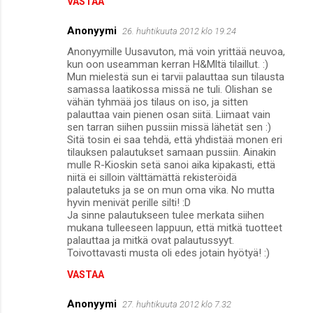
VASTAA
Anonyymi
26. huhtikuuta 2012 klo 19.24
Anonyymille Uusavuton, mä voin yrittää neuvoa,
kun oon useamman kerran H&Mltä tilaillut. :)
Mun mielestä sun ei tarvii palauttaa sun tilausta
samassa laatikossa missä ne tuli. Olishan se
vähän tyhmää jos tilaus on iso, ja sitten
palauttaa vain pienen osan siitä. Liimaat vain
sen tarran siihen pussiin missä lähetät sen :)
Sitä tosin ei saa tehdä, että yhdistää monen eri
tilauksen palautukset samaan pussiin. Ainakin
mulle R-Kioskin setä sanoi aika kipakasti, että
niitä ei silloin välttämättä rekisteröidä
palautetuks ja se on mun oma vika. No mutta
hyvin menivät perille silti! :D
Ja sinne palautukseen tulee merkata siihen
mukana tulleeseen lappuun, että mitkä tuotteet
palauttaa ja mitkä ovat palautussyyt.
Toivottavasti musta oli edes jotain hyötyä! :)
VASTAA
Anonyymi
27. huhtikuuta 2012 klo 7.32