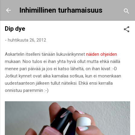
Siirry pääsisältöön
Inhimillinen turhamaisuus
Dip dye
-
huhtikuuta 26, 2012
Askartelin itselleni tänään liukuvärikynnet
näiden ohjeiden
mukaan. Noo tulos ei ihan yhta hyvä ollut mutta ehkä näillä
menee pari päivää ja jos ei katso läheltä, on ihan kivat :-D
Jotkut kynnet ovat aika kamalaa sotkua, kun ei monenkaan
uudestaanteon jälkeen tullut näteiksi. Ehkä ensi kerralla
onnistuu paremmin :-)