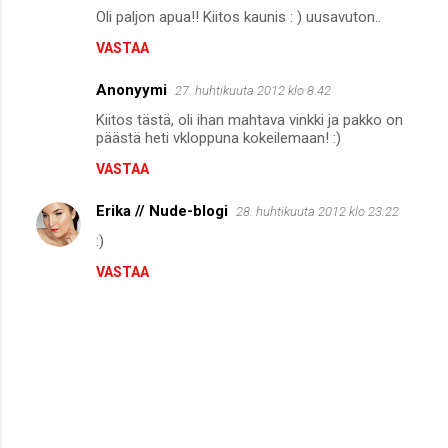
Oli paljon apua!! Kiitos kaunis : ) uusavuton..
VASTAA
Anonyymi
27. huhtikuuta 2012 klo 8.42
Kiitos tästä, oli ihan mahtava vinkki ja pakko on
päästä heti vkloppuna kokeilemaan! :)
VASTAA
Erika // Nude-blogi
28. huhtikuuta 2012 klo 23.22
:)
VASTAA