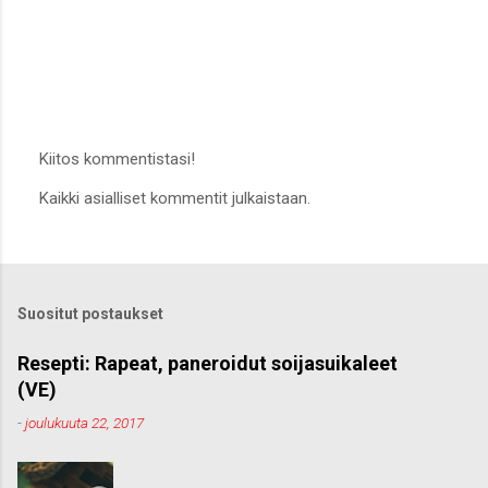
Kiitos kommentistasi!
L
Kaikki asialliset kommentit julkaistaan.
ä
h
e
t
ä
k
Suositut postaukset
o
m
m
Resepti: Rapeat, paneroidut soijasuikaleet
e
(VE)
n
t
-
joulukuuta 22, 2017
t
i