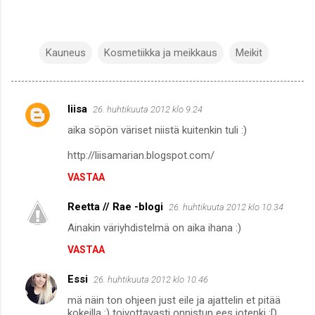
Kauneus
Kosmetiikka ja meikkaus
Meikit
liisa
26. huhtikuuta 2012 klo 9.24
K
aika söpön väriset niistä kuitenkin tuli :)
o
m
http://liisamarian.blogspot.com/
m
VASTAA
e
Reetta // Rae -blogi
26. huhtikuuta 2012 klo 10.34
n
Ainakin väriyhdistelmä on aika ihana :)
t
VASTAA
i
t
Essi
26. huhtikuuta 2012 klo 10.46
mä näin ton ohjeen just eile ja ajattelin et pitää
kokeilla :) toivottavasti onnistun ees jotenki :D