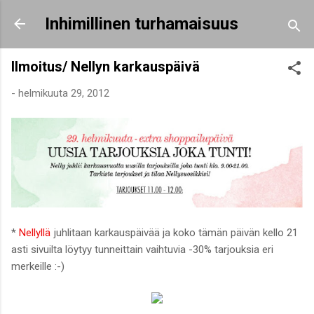
Siirry pääsisältöön
Inhimillinen turhamaisuus
Ilmoitus/ Nellyn karkauspäivä
-
helmikuuta 29, 2012
*
Nellyllä
juhlitaan karkauspäivää ja koko tämän päivän kello 21
asti sivuilta löytyy tunneittain vaihtuvia -30% tarjouksia eri
merkeille :-)