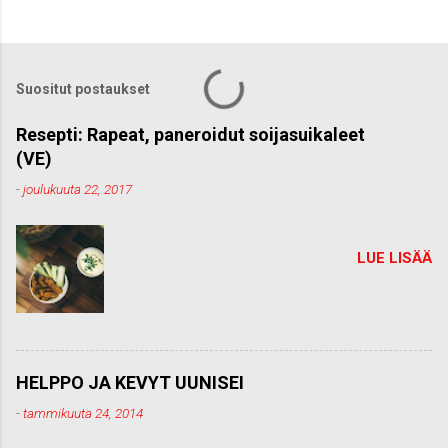
h
e
t
ä
k
Suositut postaukset
o
m
m
Resepti: Rapeat, paneroidut soijasuikaleet
e
(VE)
n
t
-
joulukuuta 22, 2017
t
i
LUE LISÄÄ
HELPPO JA KEVYT UUNISEI
-
tammikuuta 24, 2014