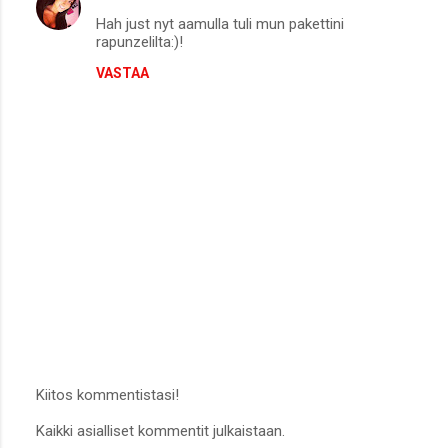
K
Hah just nyt aamulla tuli mun pakettini
o
rapunzelilta:)!
m
VASTAA
m
e
n
t
i
t
Kiitos kommentistasi!
L
Kaikki asialliset kommentit julkaistaan.
ä