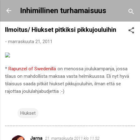
Siirry pääsisältöön
Inhimillinen turhamaisuus
Ilmoitus/ Hiukset pitkiksi pikkujouluihin
-
marraskuuta 21, 2011
*
Rapunzel of Swedenillä
on menossa joulukampanja, jossa
tilaus on mahdollista maksaa vasta helmikuussa. Eli nyt hyvä
tilaisuus saada pitkät hiukset pikkujouluihin, ilman että se
rajottaa joululahjabudjettia :-)
Hiukset
Jarna
21. marraskuuta 2011 klo 11.52