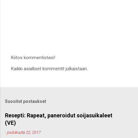
Kiitos kommentistasi!
L
Kaikki asialliset kommentit julkaistaan.
ä
h
e
t
ä
k
Suositut postaukset
o
m
m
Resepti: Rapeat, paneroidut soijasuikaleet
e
(VE)
n
t
-
joulukuuta 22, 2017
t