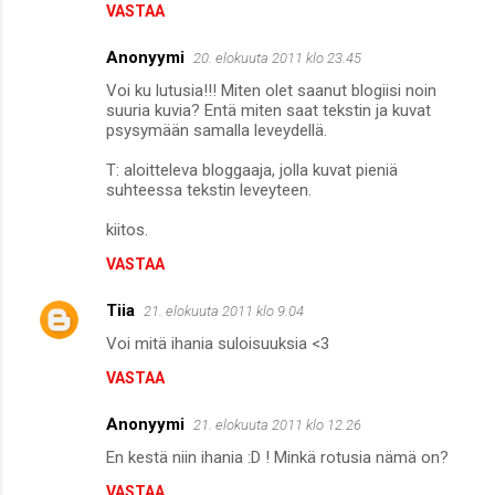
VASTAA
Anonyymi
20. elokuuta 2011 klo 23.45
Voi ku lutusia!!! Miten olet saanut blogiisi noin
suuria kuvia? Entä miten saat tekstin ja kuvat
psysymään samalla leveydellä.
T: aloitteleva bloggaaja, jolla kuvat pieniä
suhteessa tekstin leveyteen.
kiitos.
VASTAA
Tiia
21. elokuuta 2011 klo 9.04
Voi mitä ihania suloisuuksia <3
VASTAA
Anonyymi
21. elokuuta 2011 klo 12.26
En kestä niin ihania :D ! Minkä rotusia nämä on?
VASTAA