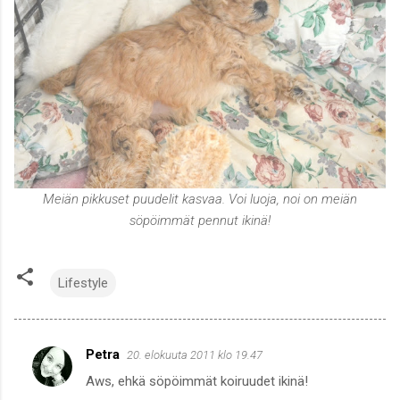
Meiän pikkuset puudelit kasvaa. Voi luoja, noi on meiän
söpöimmät pennut ikinä!
Lifestyle
Petra
20. elokuuta 2011 klo 19.47
K
Aws, ehkä söpöimmät koiruudet ikinä!
o