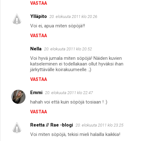
VASTAA
m
m
Ylläpito
20. elokuuta 2011 klo 20.26
e
Voi ei, apua miten söpöjä!!
n
VASTAA
t
i
Nella
20. elokuuta 2011 klo 20.52
t
Voi hyvä jumala miten söpöjä! Näiden kuvien
katseleminen ei todellakaan ollut hyväksi ihan
järkyttävälle koirakuumeelle. ;)
VASTAA
Emmi
20. elokuuta 2011 klo 22.47
hahah voi että kuin söpöjä tosiaan ! :)
VASTAA
Reetta // Rae -blogi
20. elokuuta 2011 klo 23.25
Voi miten söpöjä, tekisi mieli halailla kaikkia!