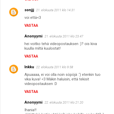
sonjjj
21. elokuuta 2011 klo 14.31
voi että<3
VASTAA
Anonyymi
21. elokuuta 2011 klo 23.47
hei voitko tehä videopostauksen :)? ois kiva
kuulla miltä kuulostat!
VASTAA
Inkku
22. elokuuta 2011 klo 9.58
Apuaaaa, ei voi olla noin söpöjä :') etenkin tuo
vika kuva! <3 Mäkin haluisin, että tekisit
videopostauksen :D
VASTAA
Anonyymi
22. elokuuta 2011 klo 21.20
Ihania!!