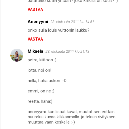
Jätättekö kotiin yhtään? joko kaikilla on kodit? :)
VASTAA
Anonyymi
23. elokuuta 2011 klo 14.51
onko sulla louis vuittonin laukku?
VASTAA
Mikaela
23. elokuuta 2011 klo 21.13
petra, kiiitoos :)
lotta, noi on!
nella, haha uskon :-D
emmi, on ne :)
reetta, haha:)
anonyymi, kun lisäät kuvat, muutat sen erittäin
suureksi kuvaa klikkaamalla. ja teksin rivityksen
muuttaa vaan keskelle :-)