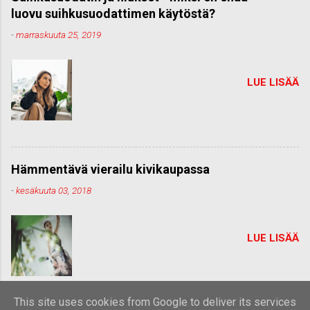
luovu suihkusuodattimen käytöstä?
-
marraskuuta 25, 2019
LUE LISÄÄ
Hämmentävä vierailu kivikaupassa
-
kesäkuuta 03, 2018
LUE LISÄÄ
This site uses cookies from Google to deliver its services