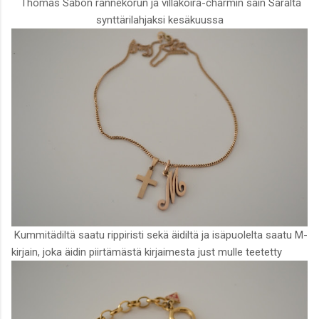
Thomas Sabon rannekorun ja villakoira-charmin sain Saralta
synttärilahjaksi kesäkuussa
Kummitädiltä saatu rippiristi sekä äidiltä ja isäpuolelta saatu M-
kirjain, joka äidin piirtämästä kirjaimesta just mulle teetetty