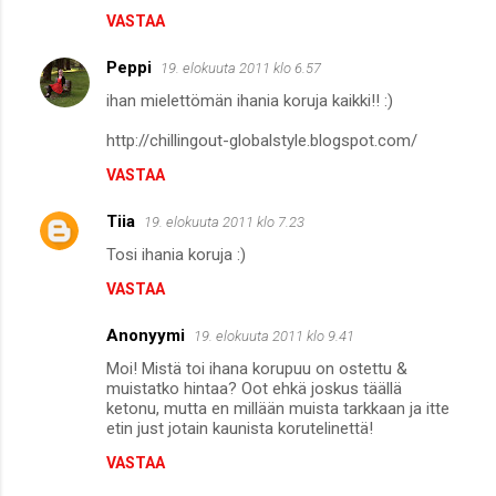
VASTAA
Peppi
19. elokuuta 2011 klo 6.57
ihan mielettömän ihania koruja kaikki!! :)
http://chillingout-globalstyle.blogspot.com/
VASTAA
Tiia
19. elokuuta 2011 klo 7.23
Tosi ihania koruja :)
VASTAA
Anonyymi
19. elokuuta 2011 klo 9.41
Moi! Mistä toi ihana korupuu on ostettu &
muistatko hintaa? Oot ehkä joskus täällä
ketonu, mutta en millään muista tarkkaan ja itte
etin just jotain kaunista korutelinettä!
VASTAA