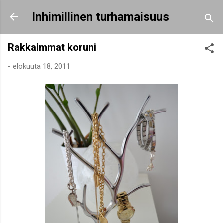
Siirry pääsisältöön
Inhimillinen turhamaisuus
Rakkaimmat koruni
-
elokuuta 18, 2011