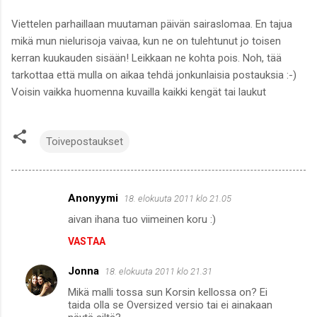
Viettelen parhaillaan muutaman päivän sairaslomaa. En tajua
mikä mun nielurisoja vaivaa, kun ne on tulehtunut jo toisen
kerran kuukauden sisään! Leikkaan ne kohta pois. Noh, tää
tarkottaa että mulla on aikaa tehdä jonkunlaisia postauksia :-)
Voisin vaikka huomenna kuvailla kaikki kengät tai laukut
Toivepostaukset
Anonyymi
18. elokuuta 2011 klo 21.05
K
aivan ihana tuo viimeinen koru :)
o
VASTAA
m
m
Jonna
18. elokuuta 2011 klo 21.31
e
Mikä malli tossa sun Korsin kellossa on? Ei
n
taida olla se Oversized versio tai ei ainakaan