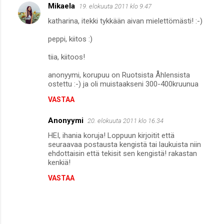
Mikaela
19. elokuuta 2011 klo 9.47
katharina, itekki tykkään aivan mielettömästi! :-)
peppi, kiitos :)
tiia, kiitoos!
anonyymi, korupuu on Ruotsista Åhlensista
ostettu :-) ja oli muistaakseni 300-400kruunua
VASTAA
Anonyymi
20. elokuuta 2011 klo 16.34
HEI, ihania koruja! Loppuun kirjoitit että
seuraavaa postausta kengistä tai laukuista niin
ehdottaisin että tekisit sen kengistä! rakastan
kenkiä!
VASTAA