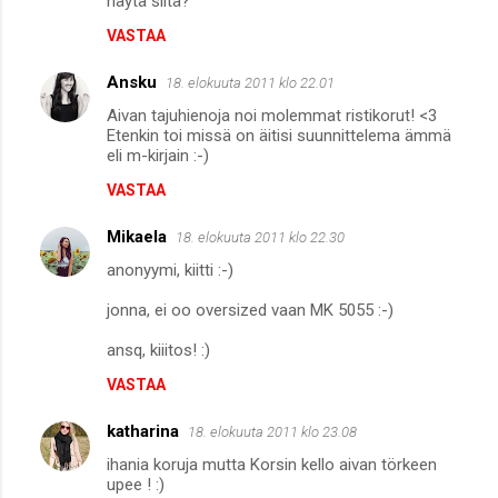
näytä siltä?
t
VASTAA
i
t
Ansku
18. elokuuta 2011 klo 22.01
Aivan tajuhienoja noi molemmat ristikorut! <3
Etenkin toi missä on äitisi suunnittelema ämmä
eli m-kirjain :-)
VASTAA
Mikaela
18. elokuuta 2011 klo 22.30
anonyymi, kiitti :-)
jonna, ei oo oversized vaan MK 5055 :-)
ansq, kiiitos! :)
VASTAA
katharina
18. elokuuta 2011 klo 23.08
ihania koruja mutta Korsin kello aivan törkeen
upee ! :)