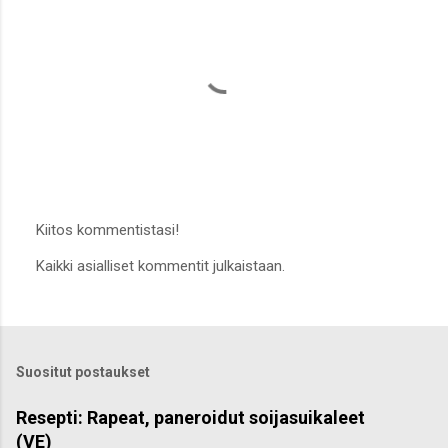
Kiitos kommentistasi!
L
Kaikki asialliset kommentit julkaistaan.
ä
h
e
t
ä
k
Suositut postaukset
o
m
m
Resepti: Rapeat, paneroidut soijasuikaleet
e
(VE)