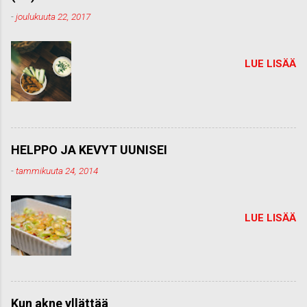
n
t
-
joulukuuta 22, 2017
t
i
LUE LISÄÄ
HELPPO JA KEVYT UUNISEI
-
tammikuuta 24, 2014
LUE LISÄÄ
Kun akne yllättää