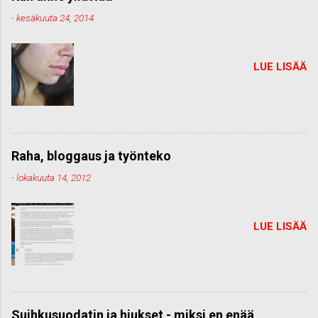
-
kesäkuuta 24, 2014
LUE LISÄÄ
Raha, bloggaus ja työnteko
-
lokakuuta 14, 2012
LUE LISÄÄ
Suihkusuodatin ja hiukset - miksi en enää