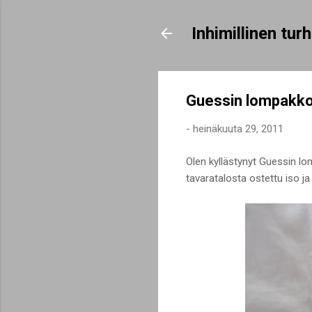
Inhimillinen tu
Guessin lompakk
-
heinäkuuta 29, 2011
Olen kyllästynyt Guessin l
tavaratalosta ostettu iso ja