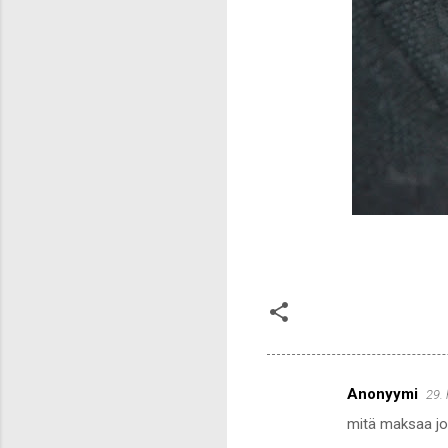
Anonyymi
29.
K
mitä maksaa jos
o