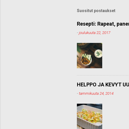
k
o
Suositut postaukset
m
m
e
Resepti: Rapeat, pane
n
-
joulukuuta 22, 2017
t
t
i
HELPPO JA KEVYT UU
-
tammikuuta 24, 2014