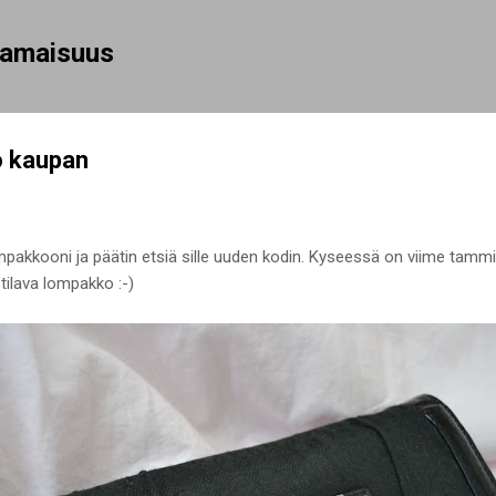
Siirry pääsisältöön
rhamaisuus
o kaupan
ompakkooni ja päätin etsiä sille uuden kodin. Kyseessä on viime ta
 tilava lompakko :-)