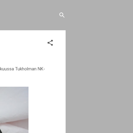
mmikuussa Tukholman NK-