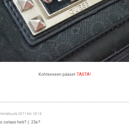
Kohteeseen pääset
TÄSTÄ!
 heinäkuuta 2011 klo 18.14
 ostaisi heti? (: 25e?