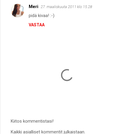
n
Meri
27. maaliskuuta 2011 klo 15.28
t
pidä kivaa! :-)
i
VASTAA
t
Kiitos kommentistasi!
L
Kaikki asialliset kommentit julkaistaan.
ä