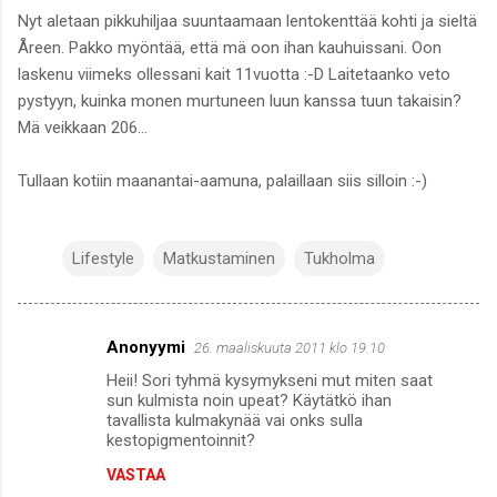
Nyt aletaan pikkuhiljaa suuntaamaan lentokenttää kohti ja sieltä
Åreen. Pakko myöntää, että mä oon ihan kauhuissani. Oon
laskenu viimeks ollessani kait 11vuotta :-D Laitetaanko veto
pystyyn, kuinka monen murtuneen luun kanssa tuun takaisin?
Mä veikkaan 206...
Tullaan kotiin maanantai-aamuna, palaillaan siis silloin :-)
Lifestyle
Matkustaminen
Tukholma
Anonyymi
26. maaliskuuta 2011 klo 19.10
K
Heii! Sori tyhmä kysymykseni mut miten saat
o
sun kulmista noin upeat? Käytätkö ihan
m
tavallista kulmakynää vai onks sulla
kestopigmentoinnit?
m
VASTAA
e