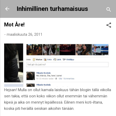
Siirry pääsisältöön
Inhimillinen turhamaisuus
Mot Åre!
-
maaliskuuta 26, 2011
Hejsan! Mulla on ollut kamala laiskuus tähän blogiin tällä viikolla
sen takia, että oon koko viikon ollut enemmän tai vähemmän
kipeä ja aika on mennyt lepäillessä. Eilinen meni koti-iltana,
koska piti heräillä seiskan aikoihin tänään.