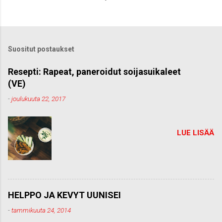
h
e
t
ä
k
Suositut postaukset
o
m
m
Resepti: Rapeat, paneroidut soijasuikaleet
e
(VE)
n
t
-
joulukuuta 22, 2017
t
i
LUE LISÄÄ
HELPPO JA KEVYT UUNISEI
-
tammikuuta 24, 2014