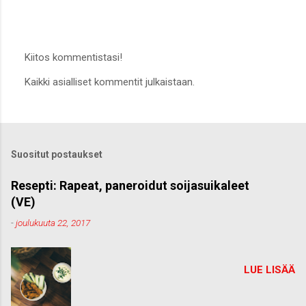
Kiitos kommentistasi!
L
Kaikki asialliset kommentit julkaistaan.
ä
h
e
t
ä
k
Suositut postaukset
o
m
m
Resepti: Rapeat, paneroidut soijasuikaleet
e
(VE)
n
t
-
joulukuuta 22, 2017
t
i
LUE LISÄÄ