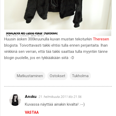
Huusin äsken 300kruunulla kuvan mustan tekoturkin
Theresen
blogista. Toivottavasti takki ehtisi tulla ennen perjantaita. Ihan
vinkkinä sen verran, että tää takki saattaa tulla myyntiin tänne
blogin puolelle, jos en tykkääkään siitä :-D
Matkustaminen
Ostokset
Tukholma
Ansku
21. helmikuuta 2011 klo 21.56
K
Kuvassa näyttää ainakin kivalta! :--)
o
VASTAA
m