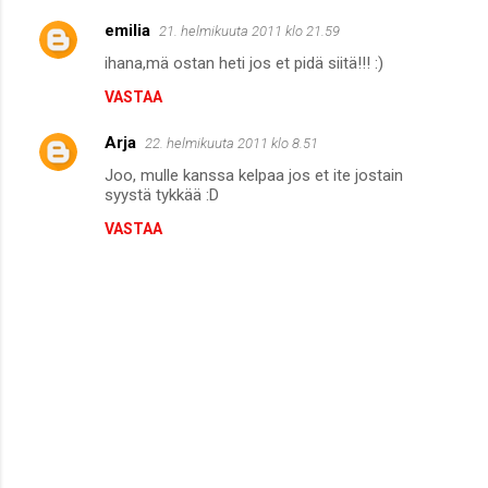
m
emilia
21. helmikuuta 2011 klo 21.59
e
ihana,mä ostan heti jos et pidä siitä!!! :)
n
VASTAA
t
i
Arja
22. helmikuuta 2011 klo 8.51
t
Joo, mulle kanssa kelpaa jos et ite jostain
syystä tykkää :D
VASTAA