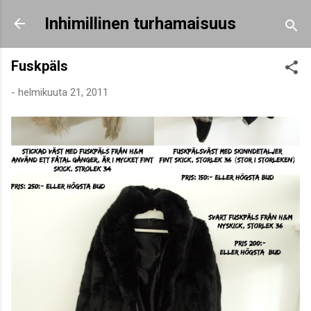
Siirry pääsisältöön
Inhimillinen turhamaisuus
Fuskpäls
-
helmikuuta 21, 2011