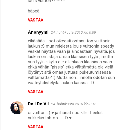
louis vuitton???!!??
häpeä
VASTAA
Anonyymi
24. huhtikuuta 2010 klo 0.09
eikäääää... oot oikeesti ostanu ton vuittonin
laukun :S mun mielestä louis vuittonin speedy
veskat näyttää vaan ja ainoastaan hyvältä, jos
laukun omistaja omaa klassisen tyylin, mutta
sun tyyli ei kyllä ole ollenkaan klassinen vaan
ehkä vähän "pissis" etkä välttämättä ole vielä
löytänyt sitä omaa juttuasi pukeutumisessa
välttämättä? :) Mutta noh... innolla odotan sun
vaateyhdistelyitä laukun kanssa :-D
VASTAA
Doll De Vil
24. huhtikuuta 2010 klo 0.16
oi vuitton ; ) ♥ ja ihanat nuo killer heelsit
nukkekin tahtoo :---D ♥
VASTAA