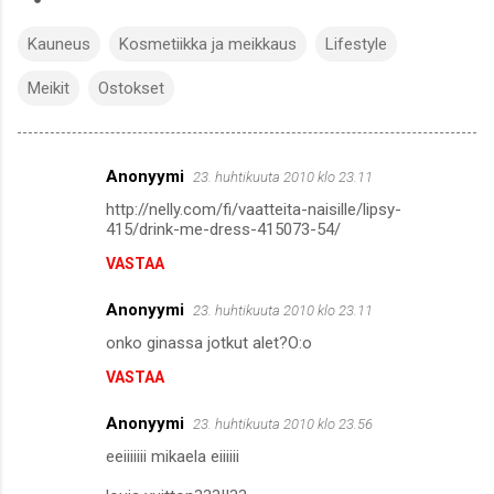
Kauneus
Kosmetiikka ja meikkaus
Lifestyle
Meikit
Ostokset
Anonyymi
23. huhtikuuta 2010 klo 23.11
K
http://nelly.com/fi/vaatteita-naisille/lipsy-
o
415/drink-me-dress-415073-54/
m
VASTAA
m
Anonyymi
e
23. huhtikuuta 2010 klo 23.11
n
onko ginassa jotkut alet?O:o
t
VASTAA
i
Anonyymi
23. huhtikuuta 2010 klo 23.56
t
eeiiiiiii mikaela eiiiiii