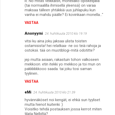
R: No mitäs veikkaisit, monellako opiskelijalla
(tai normaalilla ihmisellä yleensä) on varaa
maksaa tälleen yhtäkkiä uus juhlapuku kun
vanha ei mahdu päälle? Ei kovinkaan monella..."
VASTAA
Anonyymi
24. huhtikuuta 2010 klo 19.19
vitsi ku aina joku jaksaa ulista toisten
ostamisista! hei relatkaa- ne oo teiä rahoja ja
ostoksii. tää on muotiblogi-mitä odotitte?
jep mutta asiaan, rakastuin tohon valkoseen
mekkoon. etin itekki yo mekkoo ja toi mun on
pakkkkkkooo saada. tai joku tosi saman
tyylinen..
VASTAA
eMi
24. huhtikuuta 2010 klo 21.39
hyvännäköset noi kengät, ei ehkä sun tyyliset
mutta hienot kuitenki :)
Voisitko tehdä postauksen jossa kerrot miten
tilata Nellyltä?