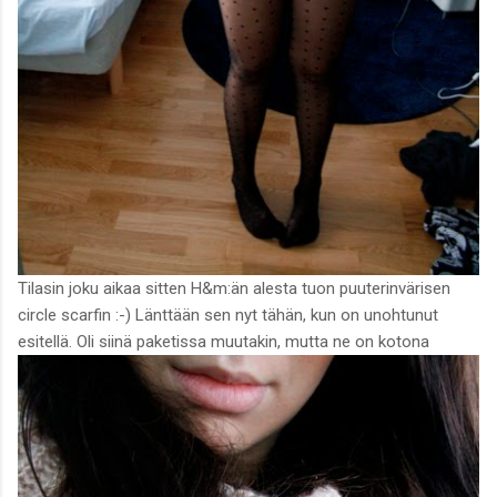
Tilasin joku aikaa sitten H&m:än alesta tuon puuterinvärisen
circle scarfin :-) Länttään sen nyt tähän, kun on unohtunut
esitellä. Oli siinä paketissa muutakin, mutta ne on kotona