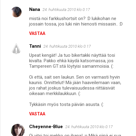
Nana
24. huhtikuuta 2010 klo 0.17
mistä noi farkkushortsit on? :D lukikohan ne
jossain tossa, jos luki niin hienosti missasin.. :D
VASTAA
Tanni
24. huhtikuuta 2010 klo 0.17
Upeat kengät! Ja tuo bikertakki näyttää tosi
kivalta. Pakko ehkä käydä katsomassa, jos
Tampereen GT:stä löytyisi samanmoisia. (:
Oi että, sait sen laukun. Sen on varmasti hyvin
kaunis. Onnittelut! Mä jään haaveilemaan vaan,
jos rahat joskus tulevaisuudessa riittäisivät
oikeaan merkkilaukkuun. (:
Tykkäsin myös tosta päivän asusta. (:
VASTAA
Cheyenne-Blue
24. huhtikuuta 2010 klo 0.17
Oi vitsi toi mekko on ihana! :o Mikä siinä ei sua