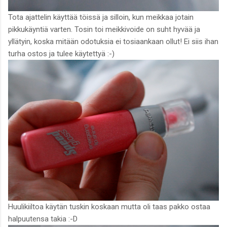
Tota ajattelin käyttää töissä ja silloin, kun meikkaa jotain
pikkukäyntiä varten. Tosin toi meikkivoide on suht hyvää ja
yllätyin, koska mitään odotuksia ei tosiaankaan ollut! Ei siis ihan
turha ostos ja tulee käytettyä :-)
Huulikiiltoa käytän tuskin koskaan mutta oli taas pakko ostaa
halpuutensa takia :-D