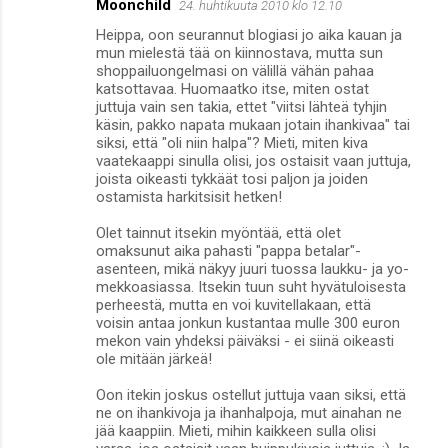
Moonchild
24. huhtikuuta 2010 klo 12.10
Heippa, oon seurannut blogiasi jo aika kauan ja
mun mielestä tää on kiinnostava, mutta sun
shoppailuongelmasi on välillä vähän pahaa
katsottavaa. Huomaatko itse, miten ostat
juttuja vain sen takia, ettet "viitsi lähteä tyhjin
käsin, pakko napata mukaan jotain ihankivaa" tai
siksi, että "oli niin halpa"? Mieti, miten kiva
vaatekaappi sinulla olisi, jos ostaisit vaan juttuja,
joista oikeasti tykkäät tosi paljon ja joiden
ostamista harkitsisit hetken!
Olet tainnut itsekin myöntää, että olet
omaksunut aika pahasti "pappa betalar"-
asenteen, mikä näkyy juuri tuossa laukku- ja yo-
mekkoasiassa. Itsekin tuun suht hyvätuloisesta
perheestä, mutta en voi kuvitellakaan, että
voisin antaa jonkun kustantaa mulle 300 euron
mekon vain yhdeksi päiväksi - ei siinä oikeasti
ole mitään järkeä!
Oon itekin joskus ostellut juttuja vaan siksi, että
ne on ihankivoja ja ihanhalpoja, mut ainahan ne
jää kaappiin. Mieti, mihin kaikkeen sulla olisi