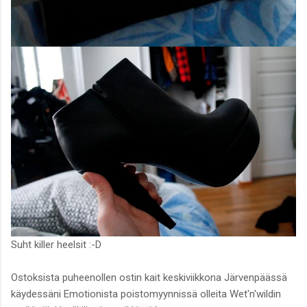
Suht killer heelsit :-D
Ostoksista puheenollen ostin kait keskiviikkona Järvenpäässä
käydessäni Emotionista poistomyynnissä olleita Wet'n'wildin