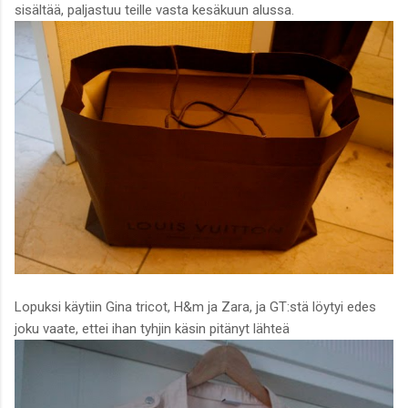
sisältää, paljastuu teille vasta kesäkuun alussa.
Lopuksi käytiin Gina tricot, H&m ja Zara, ja GT:stä löytyi edes
joku vaate, ettei ihan tyhjin käsin pitänyt lähteä