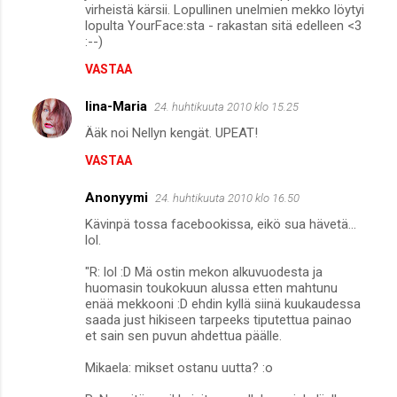
virheistä kärsii. Lopullinen unelmien mekko löytyi
lopulta YourFace:sta - rakastan sitä edelleen <3
:--)
VASTAA
Iina-Maria
24. huhtikuuta 2010 klo 15.25
Ääk noi Nellyn kengät. UPEAT!
VASTAA
Anonyymi
24. huhtikuuta 2010 klo 16.50
Kävinpä tossa facebookissa, eikö sua hävetä...
lol.
"R: lol :D Mä ostin mekon alkuvuodesta ja
huomasin toukokuun alussa etten mahtunu
enää mekkooni :D ehdin kyllä siinä kuukaudessa
saada just hikiseen tarpeeks tiputettua painao
et sain sen puvun ahdettua päälle.
Mikaela: mikset ostanu uutta? :o