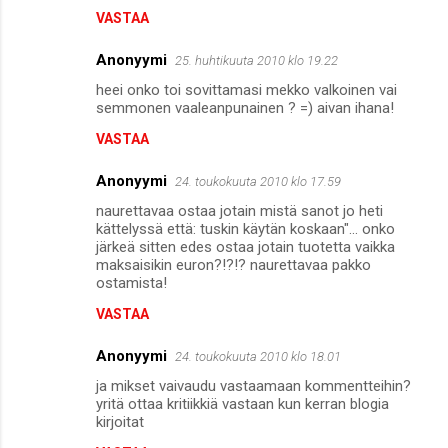
VASTAA
Anonyymi
25. huhtikuuta 2010 klo 19.22
heei onko toi sovittamasi mekko valkoinen vai
semmonen vaaleanpunainen ? =) aivan ihana!
VASTAA
Anonyymi
24. toukokuuta 2010 klo 17.59
naurettavaa ostaa jotain mistä sanot jo heti
kättelyssä että: tuskin käytän koskaan"... onko
järkeä sitten edes ostaa jotain tuotetta vaikka
maksaisikin euron?!?!? naurettavaa pakko
ostamista!
VASTAA
Anonyymi
24. toukokuuta 2010 klo 18.01
ja mikset vaivaudu vastaamaan kommentteihin?
yritä ottaa kritiikkiä vastaan kun kerran blogia
kirjoitat