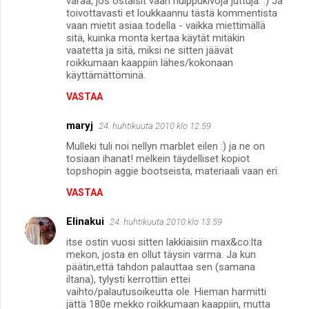
varaa, jos ostaisit vaan huippukivoja juttuja. :) Ja
toivottavasti et loukkaannu tästä kommentista
vaan mietit asiaa todella - vaikka miettimällä
sitä, kuinka monta kertaa käytät mitäkin
vaatetta ja sitä, miksi ne sitten jäävät
roikkumaan kaappiin lähes/kokonaan
käyttämättöminä.
VASTAA
maryj
24. huhtikuuta 2010 klo 12.59
Mulleki tuli noi nellyn marblet eilen :) ja ne on
tosiaan ihanat! melkein täydelliset kopiot
topshopin aggie bootseista, materiaali vaan eri.
VASTAA
Elinakui
24. huhtikuuta 2010 klo 13.59
itse ostin vuosi sitten lakkiaisiin max&co:lta
mekon, josta en ollut täysin varma. Ja kun
päätin,että tahdon palauttaa sen (samana
iltana), tylysti kerrottiin ettei
vaihto/palautusoikeutta ole. Hieman harmitti
jättä 180e mekko roikkumaan kaappiin, mutta