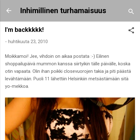
Siirry pääsisältöön
Inhimillinen turhamaisuus
I'm backkkkk!
-
huhtikuuta 23, 2010
Moikkamoi! Jee, vihdoin on aikaa postata :-) Eilinen
shoppailupäivä mummon kanssa siirtyikin tälle päivälle, koska
otin vapaata. Olin ihan poikki closevuorojen takia ja piti päästä
levähtämään. Puoli 11 lähettiin Helsinkiin metsästämään sitä
yo-mekkoa.