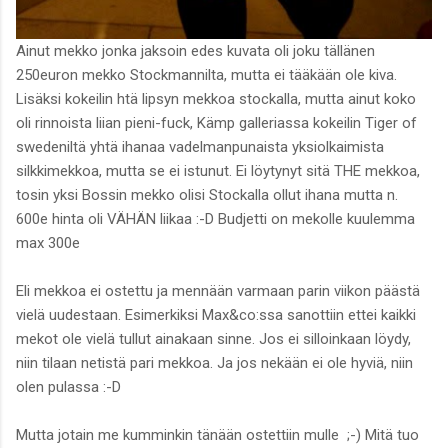
Ainut mekko jonka jaksoin edes kuvata oli joku tällänen
250euron mekko Stockmannilta, mutta ei tääkään ole kiva.
Lisäksi kokeilin htä lipsyn mekkoa stockalla, mutta ainut koko
oli rinnoista liian pieni-fuck, Kämp galleriassa kokeilin Tiger of
swedeniltä yhtä ihanaa vadelmanpunaista yksiolkaimista
silkkimekkoa, mutta se ei istunut. Ei löytynyt sitä THE mekkoa,
tosin yksi Bossin mekko olisi Stockalla ollut ihana mutta n.
600e hinta oli VÄHÄN liikaa :-D Budjetti on mekolle kuulemma
max 300e
Eli mekkoa ei ostettu ja mennään varmaan parin viikon päästä
vielä uudestaan. Esimerkiksi Max&co:ssa sanottiin ettei kaikki
mekot ole vielä tullut ainakaan sinne. Jos ei silloinkaan löydy,
niin tilaan netistä pari mekkoa. Ja jos nekään ei ole hyviä, niin
olen pulassa :-D
Mutta jotain me kumminkin tänään ostettiin mulle ;-) Mitä tuo