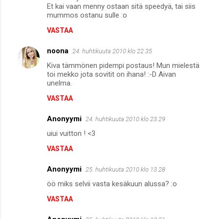
Et kai vaan menny ostaan sitä speedyä, tai siis
mummos ostanu sulle :o
VASTAA
noona
24. huhtikuuta 2010 klo 22.35
Kiva tämmönen pidempi postaus! Mun mielestä
toi mekko jota sovitit on ihana! :-D Aivan
unelma.
VASTAA
Anonyymi
24. huhtikuuta 2010 klo 23.29
uiui vuitton ! <3
VASTAA
Anonyymi
25. huhtikuuta 2010 klo 13.28
öö miks selvii vasta kesäkuun alussa? :o
VASTAA