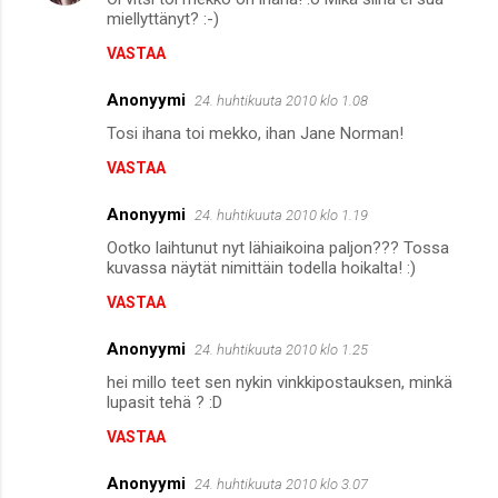
miellyttänyt? :-)
VASTAA
Anonyymi
24. huhtikuuta 2010 klo 1.08
Tosi ihana toi mekko, ihan Jane Norman!
VASTAA
Anonyymi
24. huhtikuuta 2010 klo 1.19
Ootko laihtunut nyt lähiaikoina paljon??? Tossa
kuvassa näytät nimittäin todella hoikalta! :)
VASTAA
Anonyymi
24. huhtikuuta 2010 klo 1.25
hei millo teet sen nykin vinkkipostauksen, minkä
lupasit tehä ? :D
VASTAA
Anonyymi
24. huhtikuuta 2010 klo 3.07