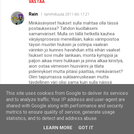
VASTAA
Rain
1. tammikuuta 2011 klo 17.21
Minkäsävyiset hiukset sulla mahtaa olla tässä
postauksessa? Tahdon kuollakseni
samanväriset. Mulla on tällä hetkellä kauhea
värjäysprosessi meneillään, kaksi värinpoistoa
täysin mustiin hiuksiin ja ostinpa vaalean
värinkin jo kunnes havahduin että eihän vaaleat
hiukset sovi mulle lainkaan, monta kymppiä ja
paljon aikaa meni hukkaan ja pinna alkaa kiristyä,
aion ostaa viimeisen hiusvärini ja tilata
pidennykset mutta pitäisi päättää, minkäväriset?
Olen taipumassa suklaanruskeaan mutta
täydellinen väri olisi sama kuin sulla näissä
kuvissa, niin kaunis väri, ole kiltti ja kerro
minkäväriset nuo on! :D Olen uskomattoman
This site uses cookies from Google to deliver its services
kiitollinen jos ehdit vastata!
and to analyze traffic. Your IP address and user-agent are
shared with Google along with performance and security
VASTAA
metrics to ensure quality of service, generate usage
statistics, and to detect and address abuse.
LEARN MORE
GOT IT