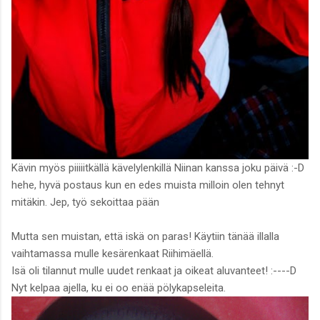
Kävin myös piiiiitkällä kävelylenkillä Niinan kanssa joku päivä :-D
hehe, hyvä postaus kun en edes muista milloin olen tehnyt
mitäkin. Jep, työ sekoittaa pään
Mutta sen muistan, että iskä on paras! Käytiin tänää illalla
vaihtamassa mulle kesärenkaat Riihimäellä.
Isä oli tilannut mulle uudet renkaat ja oikeat aluvanteet! :----D
Nyt kelpaa ajella, ku ei oo enää pölykapseleita.