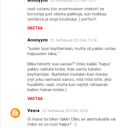
Anonyymi
25. huhtikuuta 2010 klo 13.31
oisit ostanu ton ensimmäisen mekon! se
korostaa just oikeita paikkoja, sun hoikkaa
vyötäröä ja isoja boobseja :) perfect!
VASTAA
Anonyymi
25. huhtikuuta 2010 klo 15.18
"tuskin tuun käyttämään, mutta oli pakko ostaa
halpuuden takia.."
Mikä helvetti sua vaivaa!? Onko kaikki "halpa"
pakko raahata kotiin, ihan sama tuleeko
käyttämään. Ajattelisit muitakin kuin itseäsi.
(nyt joku varmasti sanoo, että mitä sitte, yksi
huulikiilto vaan. mutta kun näytät rahtaavan
kaiken halvan kotiisi.)
VASTAA
Veera
25. huhtikuuta 2010 klo 18.02
Oi ihana toi biker-takki! Oliks se alennuksella vai
miksi se on noin halpa? :-)