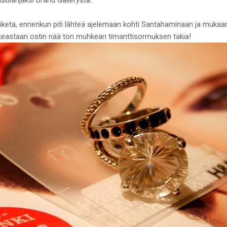
eta, ennenkun piti lähteä ajelemaan kohti Santahaminaan ja mukaa
keastaan ostin nää ton muhkean timanttisormuksen takia!