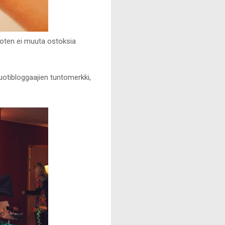
joten ei muuta ostoksia
uotibloggaajien tuntomerkki,