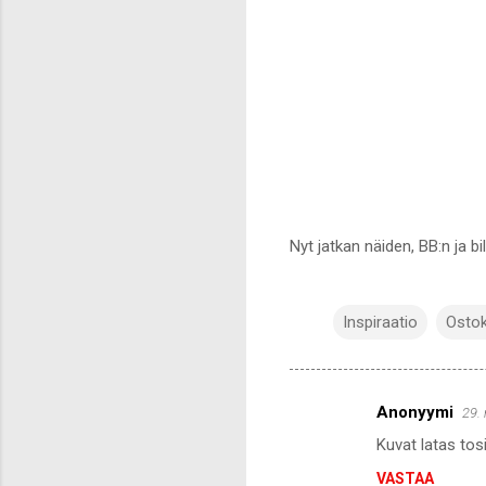
Nyt jatkan näiden, BB:n ja bi
Inspiraatio
Osto
Anonyymi
29.
K
Kuvat latas tosi
o
VASTAA
m