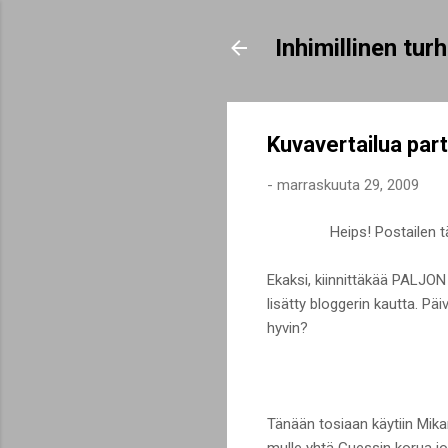
Inhimillinen tu
Kuvavertailua part.
-
marraskuuta 29, 2009
Heips! Postailen t
Ekaksi, kiinnittäkää PALJON
lisätty bloggerin kautta. Päi
hyvin?
Tänään tosiaan käytiin Mika
mulle yhtä Guessin korua jou