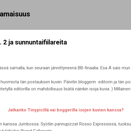
Siirry pääsisältöön
rhamaisuus
 2 ja sunnuntaifiilareita
ässä samalla, kun seuraan jännittyneenä BB-finaalia. Esa A sais mun 
 huomiota tän postauksen kuviin. Päivitin bloggerin editorin ja tän p
vitetyllä editorilla on mahdollisuus lisätä näinkin isoja kuvia :) Millain
Jatkanko Tinypicillä vai boggerilla isojen kuvien kanssa?
n kanssa Jumbossa. Syötiin pannupizzat Rosso Expressissä, tuoksutelt
lulahjaksi Brand Gallerysta.