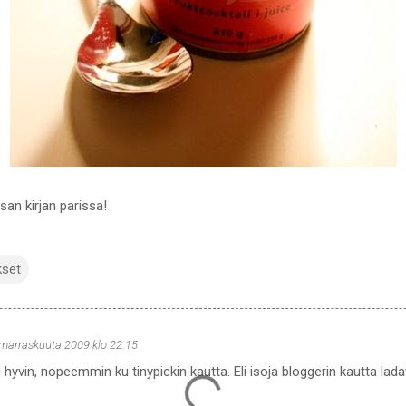
lsan kirjan parissa!
kset
 marraskuuta 2009 klo 22.15
 hyvin, nopeemmin ku tinypickin kautta. Eli isoja bloggerin kautta ladatt