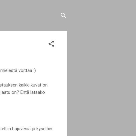
mielestä voittaa :)
ostauksen kaikki kuvat on
en laatu on? Entä lataako
iin hajuvesiä ja kyseltiin