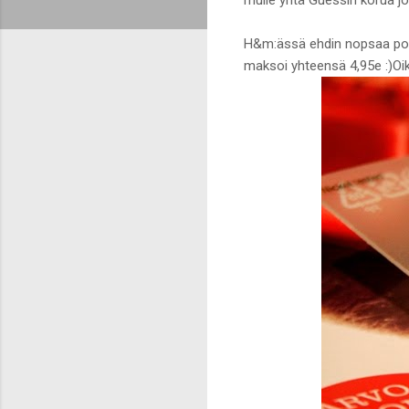
H&m:ässä ehdin nopsaa poik
maksoi yhteensä 4,95e :)Oi