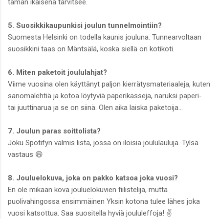
tämän ikäisenä tarvitsee.
5. Suosikkikaupunkisi joulun tunnelmointiin?
Suomesta Helsinki on todella kaunis jouluna. Tunnearvoltaan
suosikkini taas on Mäntsälä, koska siellä on kotikoti.
6. Miten paketoit joululahjat?
Viime vuosina olen käyttänyt paljon kierrätysmateriaaleja, kuten
sanomalehtiä ja kotoa löytyviä paperikasseja, naruksi paperi-
tai juuttinarua ja se on siinä. Olen aika laiska paketoija...
7. Joulun paras soittolista?
Joku Spotifyn valmis lista, jossa on iloisia joululauluja. Tylsä
vastaus 😄
8. Jouluelokuva, joka on pakko katsoa joka vuosi?
En ole mikään kova jouluelokuvien fiilistelijä, mutta
puolivahingossa ensimmäinen Yksin kotona tulee lähes joka
vuosi katsottua. Saa suositella hyviä joululeffoja! ✌️