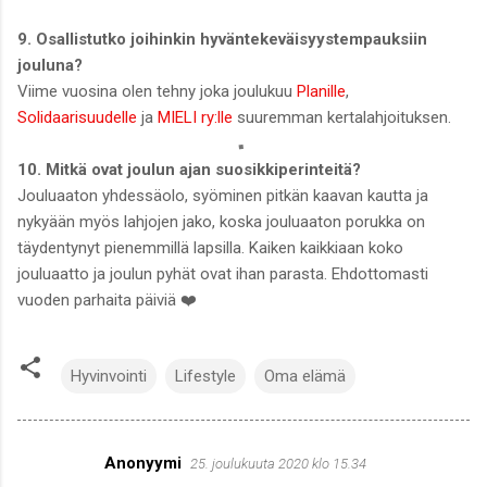
9. Osallistutko joihinkin hyväntekeväisyystempauksiin
jouluna?
Viime vuosina olen tehny joka joulukuu
Planille
,
Solidaarisuudelle
ja
MIELI ry:lle
suuremman kertalahjoituksen.
10. Mitkä ovat joulun ajan suosikkiperinteitä?
Jouluaaton yhdessäolo, syöminen pitkän kaavan kautta ja
nykyään myös lahjojen jako, koska jouluaaton porukka on
täydentynyt pienemmillä lapsilla. Kaiken kaikkiaan koko
jouluaatto ja joulun pyhät ovat ihan parasta. Ehdottomasti
vuoden parhaita päiviä ❤️
Hyvinvointi
Lifestyle
Oma elämä
Anonyymi
25. joulukuuta 2020 klo 15.34
K