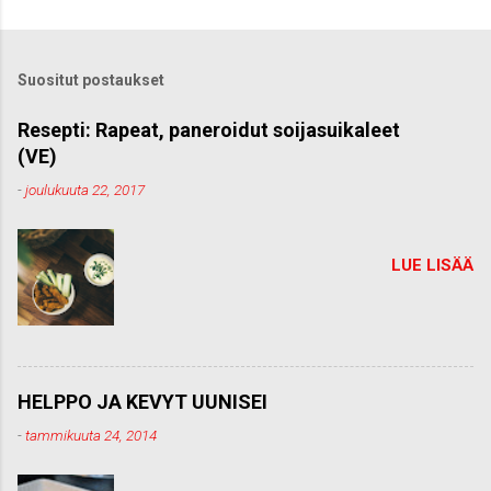
e
t
ä
k
Suositut postaukset
o
m
m
Resepti: Rapeat, paneroidut soijasuikaleet
e
(VE)
n
t
-
joulukuuta 22, 2017
t
i
LUE LISÄÄ
HELPPO JA KEVYT UUNISEI
-
tammikuuta 24, 2014