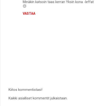
Minäkin katsoin taas kerran Yksin kona -leffat
o
😊
m
VASTAA
m
e
n
t
i
t
Kiitos kommentistasi!
L
Kaikki asialliset kommentit julkaistaan.
ä
h