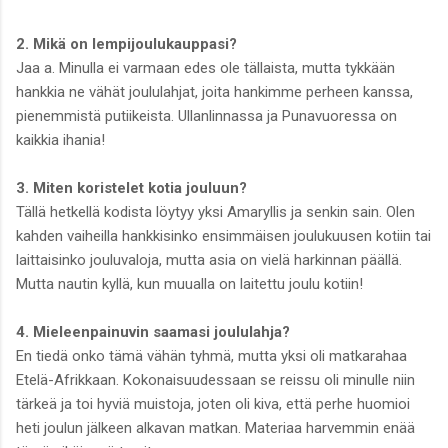
2. Mikä on lempijoulukauppasi?
Jaa a. Minulla ei varmaan edes ole tällaista, mutta tykkään
hankkia ne vähät joululahjat, joita hankimme perheen kanssa,
pienemmistä putiikeista. Ullanlinnassa ja Punavuoressa on
kaikkia ihania!
3. Miten koristelet kotia jouluun?
Tällä hetkellä kodista löytyy yksi Amaryllis ja senkin sain. Olen
kahden vaiheilla hankkisinko ensimmäisen joulukuusen kotiin tai
laittaisinko jouluvaloja, mutta asia on vielä harkinnan päällä.
Mutta nautin kyllä, kun muualla on laitettu joulu kotiin!
4. Mieleenpainuvin saamasi joululahja?
En tiedä onko tämä vähän tyhmä, mutta yksi oli matkarahaa
Etelä-Afrikkaan. Kokonaisuudessaan se reissu oli minulle niin
tärkeä ja toi hyviä muistoja, joten oli kiva, että perhe huomioi
heti joulun jälkeen alkavan matkan. Materiaa harvemmin enää