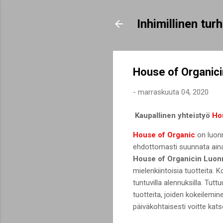
Inhimillinen tu
House of Organici
-
marraskuuta 04, 2020
Kaupallinen yhteistyö
Ho
House of Organic
on luonn
ehdottomasti suunnata aina,
House of Organicin Luon
mielenkiintoisia tuotteita. 
tuntuvilla alennuksilla. Tut
tuotteita, joiden kokeilemi
päiväkohtaisesti voitte kat