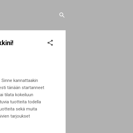
kini!
 Sinne kannattaakin
esti tänään startanneet
i tilata kokeiluun
uvia tuotteita todella
tuotteita sekä muita
ivien tarjoukset