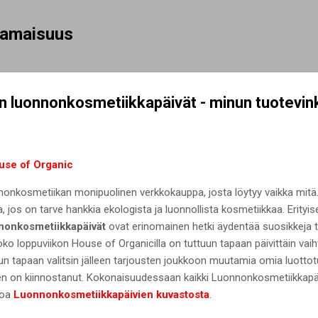
Siirry pääsisältöön
rhamaisuus
n luonnonkosmetiikkapäivät - minun tuotevink
use of Organic
onkosmetiikan monipuolinen verkkokauppa, josta löytyy vaikka mitä.
 jos on tarve hankkia ekologista ja luonnollista kosmetiikkaa. Erityis
nonkosmetiikkapäivät
ovat erinomainen hetki äydentää suosikkeja ta
Koko loppuviikon House of Organicilla on tuttuun tapaan päivittäin vaiht
tuun tapaan valitsin jälleen tarjousten joukkoon muutamia omia luotto
nen on kiinnostanut. Kokonaisuudessaan kaikki Luonnonkosmetiikkapä
soa
Luonnonkosmetiikkapäivien kuvastosta
.