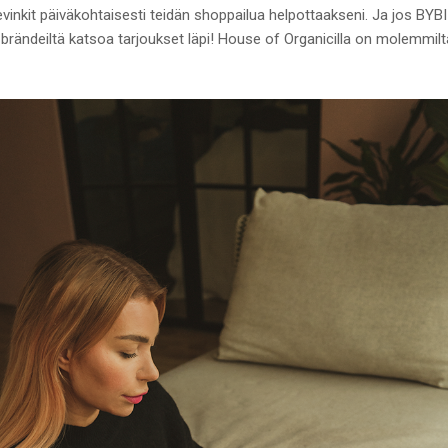
vinkit päiväkohtaisesti teidän shoppailua helpottaakseni. Ja jos BYBI
 brändeiltä katsoa tarjoukset läpi! House of Organicilla on molemmilta