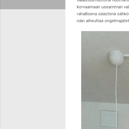
korvaamaan useamman valai
rahallisena säästönä sähköl
näin aiheuttaa ongelmajätet