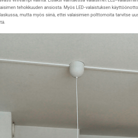
simen tehokkuuden ansiosta. Myös LED-valaistuksen käyttöönotto
askussa, mutta myös siinä, ettei valaisimien polttomoita tarvitse uus
tä.