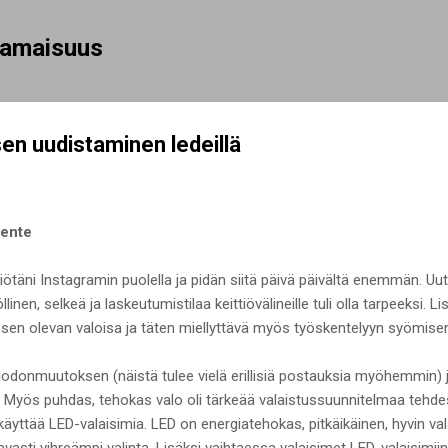
Siirry pääsisältöön
rhamaisuus
sen uudistaminen ledeillä
mente
iötäni Instagramin puolella ja pidän siitä päivä päivältä enemmän. Uut
inen, selkeä ja laskeutumistilaa keittiövälineille tuli olla tarpeeksi. Li
 sen olevan valoisa ja täten miellyttävä myös työskentelyyn syömisen 
donmuutoksen (näistä tulee vielä erillisiä postauksia myöhemmin) ja
us. Myös puhdas, tehokas valo oli tärkeää valaistussuunnitelmaa tehdes
käyttää LED-valaisimia. LED on energiatehokas, pitkäikäinen, hyvin val
sti vihreämpi valinta. Lisäksi vaihtaessa valaisimet LED-valaisimiin,