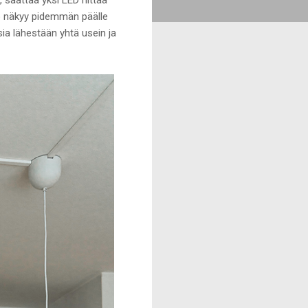
 näkyy pidemmän päälle
ia lähestään yhtä usein ja