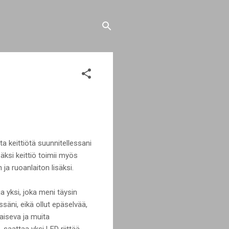
ta keittiötä suunnitellessani
säksi keittiö toimii myös
ja ruoanlaiton lisäksi.
 yksi, joka meni täysin
säni, eikä ollut epäselvää,
aiseva ja muita
 saattaa yksi LED riittää