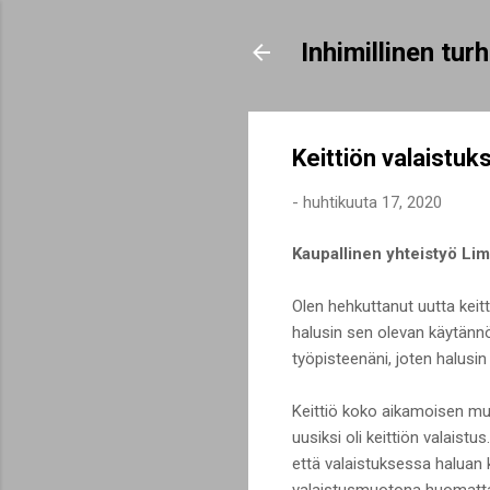
Inhimillinen tu
Keittiön valaistuk
-
huhtikuuta 17, 2020
Kaupallinen yhteistyö Li
Olen hehkuttanut uutta keitt
halusin sen olevan käytännöll
työpisteenäni, joten halusin
Keittiö koko aikamoisen muo
uusiksi oli keittiön valaist
että valaistuksessa haluan 
valaistusmuotona huomattava