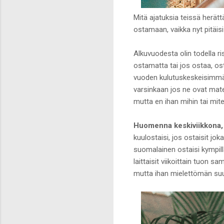
Mitä ajatuksia teissä herätt
ostamaan, vaikka nyt pitäis
Alkuvuodesta olin todella ri
ostamatta tai jos ostaa, os
vuoden kulutuskeskeisimmän
varsinkaan jos ne ovat mater
mutta en ihan mihin tai mit
Huomenna keskiviikkona, 
kuulostaisi, jos ostaisit jo
suomalainen ostaisi kympillä
laittaisit viikoittain tuon s
mutta ihan mielettömän suu