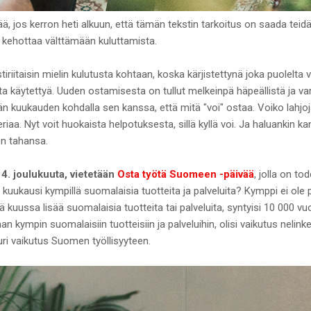
ää, jos kerron heti alkuun, että tämän tekstin tarkoitus on saada tei
i kehottaa välttämään kuluttamista.
stiriitaisin mielin kulutusta kohtaan, koska kärjistettynä joka puolelta
ta käytettyä. Uuden ostamisesta on tullut melkeinpä häpeällistä ja v
 kuukauden kohdalla sen kanssa, että mitä "voi" ostaa. Voiko lahjoj
iaa. Nyt voit huokaista helpotuksesta, sillä kyllä voi. Ja haluankin k
en tahansa.
4. joulukuuta, vietetään
Osta työtä Suomeen -päivää
, jolla on to
ka kuukausi kympillä suomalaisia tuotteita ja palveluita? Kymppi ei ole 
 kuussa lisää suomalaisia tuotteita tai palveluita, syntyisi 10 000 v
aman kympin suomalaisiin tuotteisiin ja palveluihin, olisi vaikutus nelin
ri vaikutus Suomen työllisyyteen.