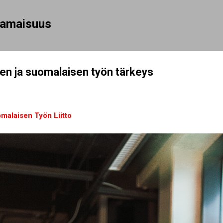
Siirry pääsisältöön
rhamaisuus
n ja suomalaisen työn tärkeys
malaisen Työn Liitto