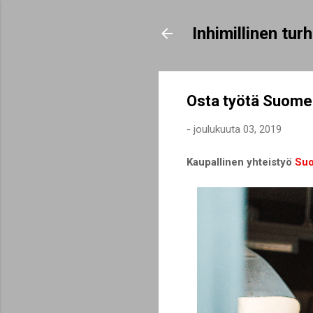
Inhimillinen tu
Osta työtä Suomee
-
joulukuuta 03, 2019
Kaupallinen yhteistyö
Suo