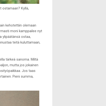
dät ostamaan? Kyllä,
 vain kehotettiin olemaan
armasti moni kamppailee nyt
a ylipäätänsä ostaa,
annustaa teitä kuluttamaan,
della tärkeä sanoma. Miltä
paljon, mutta jos jokainen
uosityöpaikkaa. Jos taas
kertainen. Pieni summa,