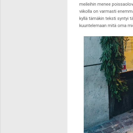
meileihin menee poissaolovie
viikolla on varmasti enemmä
kyllä tämäkin teksti syntyi 
kuuntelemaan mitä oma miel