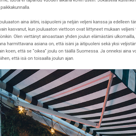
paikkakunnalla.
jouluaaton aina äitini, isäpuoleni ja neljän veljeni kanssa ja edelleen 
n kasvanut, kun jouluaaton viettoon ovat liittyneet mukaan veljieni t
ttönikin. Olen viettänyt ainoastaan yhden joulun elämästäni ulkomailla,
a harmittavana asiana on, että isäni ja äitipuoleni sekä yksi veljistän
ain koen, että se "oikea" joulu on täällä Suomessa. Ja onneksi aina v
ihen, että isä on toisaalla joulun ajan.