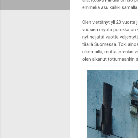
emmekä asu kaikki samalla 
Olen viettänyt yli 20 vuotta 
vuosien myötä porukka on vai
nyt neljättä vuotta veljenty
täällä Suomessa. Toki ainoan
ulkomailla, mutta jotenkin v
olen alkanut tottumaankin si