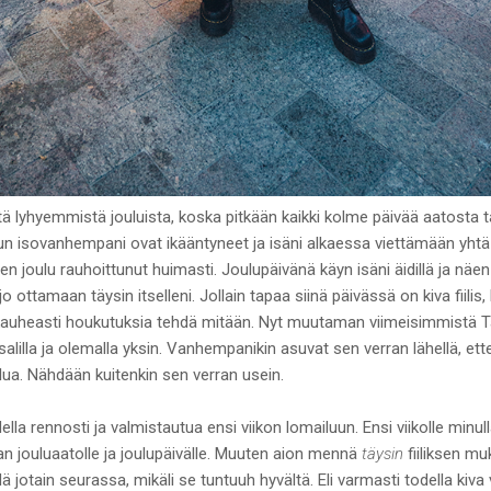
tä lyhyemmistä jouluista, koska pitkään kaikki kolme päivää aatosta t
yt kun isovanhempani ovat ikääntyneet ja isäni alkaessa viettämään yh
ien joulu rauhoittunut huimasti. Joulupäivänä käyn isäni äidillä ja näe
o ottamaan täysin itselleni. Jollain tapaa siinä päivässä on kiva fiili
e kauheasti houkutuksia tehdä mitään. Nyt muutaman viimeisimmistä T
alilla ja olemalla yksin. Vanhempanikin asuvat sen verran lähellä, ettei
alua. Nähdään kuitenkin sen verran usein.
ella rennosti ja valmistautua ensi viikon lomailuun. Ensi viikolle minul
an jouluaatolle ja joulupäivälle. Muuten aion mennä
täysin
fiiliksen mu
dä jotain seurassa, mikäli se tuntuuh hyvältä. Eli varmasti todella kiva v