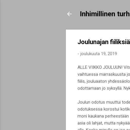
Inhimillinen tu
Joulunajan fiiliks
-
joulukuuta 19, 2019
ALLE VIIKKO JOULUUN! Vitsi
vaihtuessa marraskuusta jou
fiilis, jouluaaton yhdessäolo
odottamaan jo syksyllä. N
Joulun odotus muuttui todel
odotuksessa korostui kotikot
moni kaukana perheestään as
asia oli lahjat, mutta nyky
alle. Koska minulla on iso 