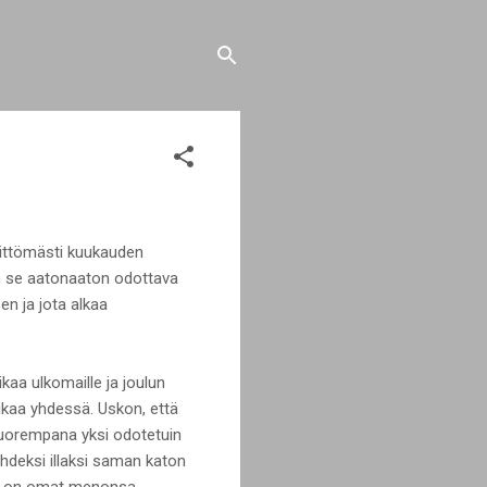
littömästi kuukauden
an se aatonaaton odottava
en ja jota alkaa
aa ulkomaille ja joulun
aikaa yhdessä. Uskon, että
nuorempana yksi odotetuin
yhdeksi illaksi saman katon
kin on omat menonsa