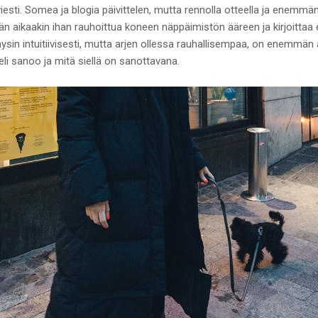
sti. Somea ja blogia päivittelen, mutta rennolla otteella ja enemmänki
n aikaakin ihan rauhoittua koneen näppäimistön ääreen ja kirjoittaa e
täysin intuitiivisesti, mutta arjen ollessa rauhallisempaa, on enemmän
i sanoo ja mitä siellä on sanottavana.