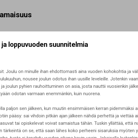
Siirry pääsisältöön
rhamaisuus
iä ja loppuvuoden suunnitelmia
t. Joulu on minulle ihan ehdottomasti aina vuoden kohokohtia ja vä
lukuuhun, nousee joulun odotus ihan uusille leveleille. Jotenkin va
 ja joulun pyhien rauhoittuminen on asia, josta nauttii vuosienkin jälke
ykyään odotan varmaan enemmänkin, kuin nuorena.
la paljon sen jälkeen, kun muutin ensimmäisen kerran pidemmäksi aik
iin pääsy: sai vihdoin pitkän ajan jälkeen nähdä perhettä ja viettää 
uvat tai opiskelevat voivat samaistua tähän. Tuskin yllättää, että 
ään tärkeintä on se, että saan lähes koko perheeni sisaruksia myöten 
perhe, tuota ei tapahdu vuoden aikana kovin usein. Jokaisella kuiten