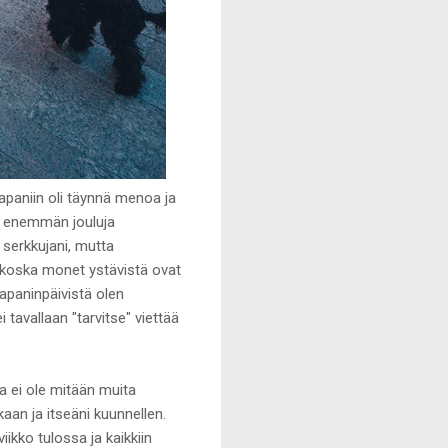
apaniin oli täynnä menoa ja
tä enemmän jouluja
n serkkujani, mutta
s, koska monet ystävistä ovat
apaninpäivistä olen
 tavallaan "tarvitse" viettää
la ei ole mitään muita
kaan ja itseäni kuunnellen.
iikko tulossa ja kaikkiin