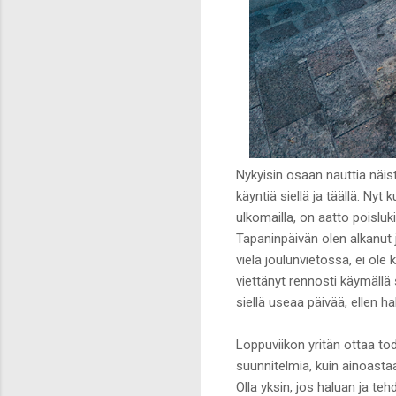
Nykyisin osaan nauttia näis
käyntiä siellä ja täällä. N
ulkomailla, on aatto poisluk
Tapaninpäivän olen alkanut j
vielä joulunvietossa, ei ol
viettänyt rennosti käymällä s
siellä useaa päivää, ellen h
Loppuviikon yritän ottaa tod
suunnitelmia, kuin ainoasta
Olla yksin, jos haluan ja teh