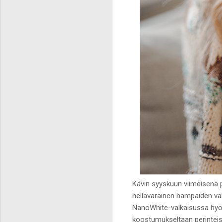
Kävin syyskuun viimeisenä
hellävarainen hampaiden val
NanoWhite-valkaisussa hyöd
koostumukseltaan perinteisi