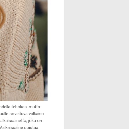
todella tehokas, mutta
ulle soveltuva valkaisu.
lkaisuainetta, joka on
 Valkaisuaine poistaa