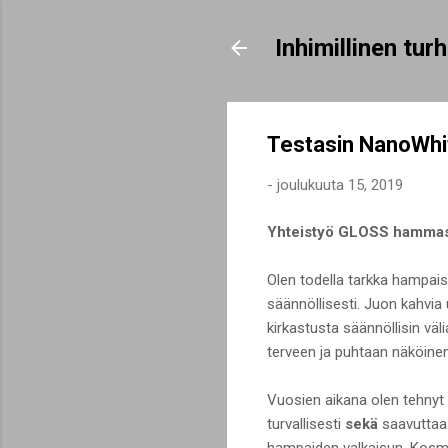
Inhimillinen tu
Testasin NanoWhit
-
joulukuuta 15, 2019
Yhteistyö GLOSS hammas
Olen todella tarkka hampais
säännöllisesti. Juon kahvia
kirkastusta säännöllisin väl
terveen ja puhtaan näköinen 
Vuosien aikana olen tehnyt 
turvallisesti
sekä
saavuttaa
hampaiden valkaisun. Kosme