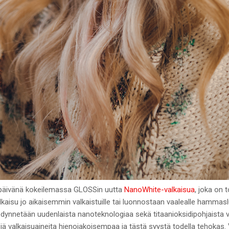
 päivänä kokeilemassa GLOSSin uutta
NanoWhite-valkaisua
, joka on 
kaisu jo aikaisemmin valkaistuille tai luonnostaan vaalealle hammaslu
ynnetään uudenlaista nanoteknologiaa sekä titaanioksidipohjaista va
ä valkaisuaineita hienojakoisempaa ja tästä syystä todella tehokas.