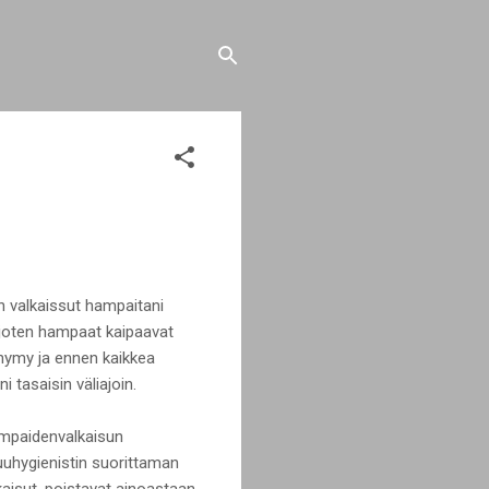
n valkaissut hampaitani
 joten hampaat kaipaavat
s hymy ja ennen kaikkea
 tasaisin väliajoin.
hampaidenvalkaisun
uuhygienistin suorittaman
aisut, poistavat ainoastaan