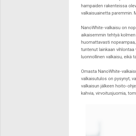
hampaiden rakenteissa olevi
valkaisuainetta paremmin.
NanoWhite-valkaisu on nope
aikaisemmin tehtyä kolmen
huomattavasti nopeampaa, ku
tuntenut lainkaan vihlontaa
luonnollinen valkaisu, eikä t
Omasta NanoWhite-valkaisusta
valkaisutulos on pysynyt, v
valkaisun jälkeen hoito-ohj
kahvia, virvoitusjuomia, toma