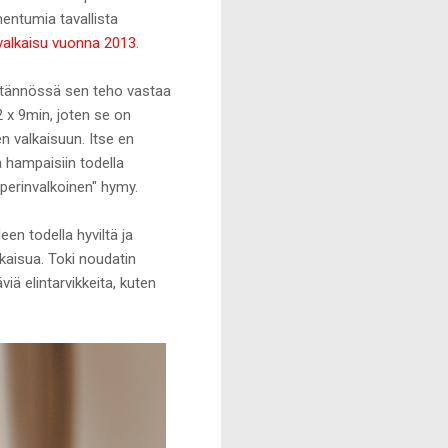
entumia tavallista
alkaisu vuonna 2013
.
äytännössä sen teho vastaa
2 x 9min, joten se on
n valkaisuun. Itse en
 hampaisiin todella
paperinvalkoinen" hymy.
en todella hyviltä ja
kaisua. Toki noudatin
ä elintarvikkeita, kuten