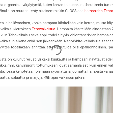
a orgaanisia värjäytymiä, kuten kahvin tai tupakan aiheuttamia tumm
 Minulle on muuten tehty aikaisemminkin GLOSSissa
hampaiden Tehov
a ja hellävarainen, koska hampaat käsitellään vain kerran, mutta k
 valkaisukierroksen
Tehovalkaisua
. Hampaita käsitellään ainoastaan 
in Tehovalkaisu sekä sopii todella hyvin vihlontaherkkien hampaide
 valkaisun aikana enkä sen jälkeenkään. NanoWhite-valkaisulla saadaa
arvitse todellakaan jännittää, että lopputulos olisi epäluonnollinen, "
 on kulunut reilusti yli kaksi kuukautta ja hampaani näyttävät edelle
aikka mm. kahvinjuonti tottumukseni ovat samanlaiset, kuin ennen val
eita, jossa kehotetaan olemaan syömättä ja juomatta hampaita värjäävi
attia, salaattia ja marjoja, 48h ajan valkaisun jälkeen.