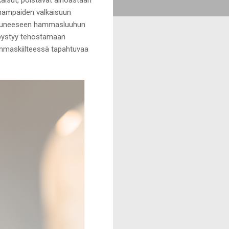
n hampaiden valkaisuun
ummuneeseen hammasluuhun
a pystyy tehostamaan
ammaskiilteessä tapahtuvaa