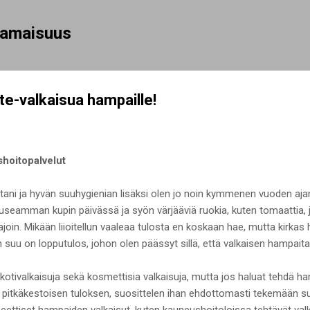
Siirry pääsisältöön
rhamaisuus
e-valkaisua hampaille!
hoitopalvelut
tani ja hyvän suuhygienian lisäksi olen jo noin kymmenen vuoden aja
 useamman kupin päivässä ja syön värjääviä ruokia, kuten tomaattia,
iajoin. Mikään liioitellun vaaleaa tulosta en koskaan hae, mutta kirka
suu on lopputulos, johon olen päässyt sillä, että valkaisen hampaitani
kotivalkaisuja sekä kosmettisia valkaisuja, mutta jos haluat tehdä 
 pitkäkestoisen tuloksen, suosittelen ihan ehdottomasti tekemään s
ettiset hampaiden valkaisut, kuten kauneushoitoloissa tehtävät valk