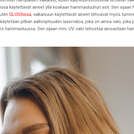
 niissä käytettävät aineet yllä koskaan hammasluuhun asti. Sen sijaa
kuten
GLOSSissa
, valkaisuun käytettävät aineet tehoavat myös t
käytetään pitkän aallonpituuden laservaloa, joka on ainoa valo, jok
 myös hammasluussa. Sen sijaan mm, UV-valo tehostaa ainoastaan h