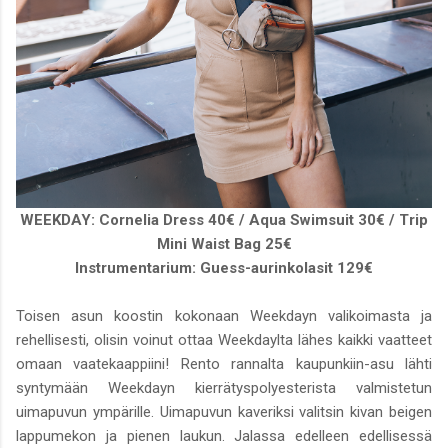
WEEKDAY: Cornelia Dress 40€ / Aqua Swimsuit 30€ / Trip
Mini Waist Bag 25€
Instrumentarium: Guess-aurinkolasit 129€
Toisen asun koostin kokonaan Weekdayn valikoimasta ja
rehellisesti, olisin voinut ottaa Weekdaylta lähes kaikki vaatteet
omaan vaatekaappiini! Rento rannalta kaupunkiin-asu lähti
syntymään Weekdayn kierrätyspolyesterista valmistetun
uimapuvun ympärille. Uimapuvun kaveriksi valitsin kivan beigen
lappumekon ja pienen laukun. Jalassa edelleen edellisessä