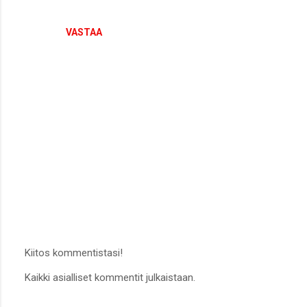
n
t
VASTAA
i
t
Kiitos kommentistasi!
L
Kaikki asialliset kommentit julkaistaan.
ä
h
e