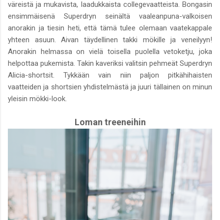
väreistä ja mukavista, laadukkaista collegevaatteista. Bongasin
ensimmäisenä Superdryn seinältä vaaleanpuna-valkoisen
anorakin ja tiesin heti, että tämä tulee olemaan vaatekappale
yhteen asuun. Aivan täydellinen takki mökille ja veneilyyn!
Anorakin helmassa on vielä toisella puolella vetoketju, joka
helpottaa pukemista. Takin kaveriksi valitsin pehmeät Superdryn
Alicia-shortsit. Tykkään vain niin paljon pitkähihaisten
vaatteiden ja shortsien yhdistelmästä ja juuri tällainen on minun
yleisin mökki-look.
Loman treeneihin