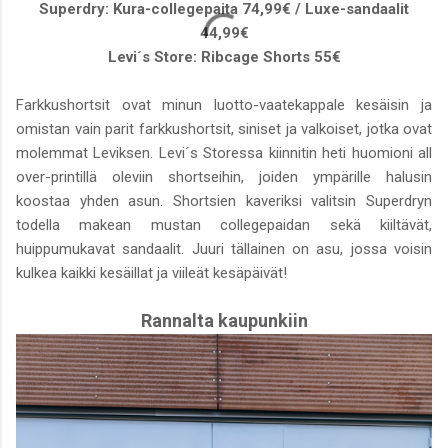
Superdry: Kura-collegepaita 74,99€ / Luxe-sandaalit
44,99€
Levi´s Store: Ribcage Shorts 55€
Farkkushortsit ovat minun luotto-vaatekappale kesäisin ja
omistan vain parit farkkushortsit, siniset ja valkoiset, jotka ovat
molemmat Leviksen. Levi´s Storessa kiinnitin heti huomioni all
over-printillä oleviin shortseihin, joiden ympärille halusin
koostaa yhden asun. Shortsien kaveriksi valitsin Superdryn
todella makean mustan collegepaidan sekä kiiltävät,
huippumukavat sandaalit. Juuri tällainen on asu, jossa voisin
kulkea kaikki kesäillat ja viileät kesäpäivät!
Rannalta kaupunkiin