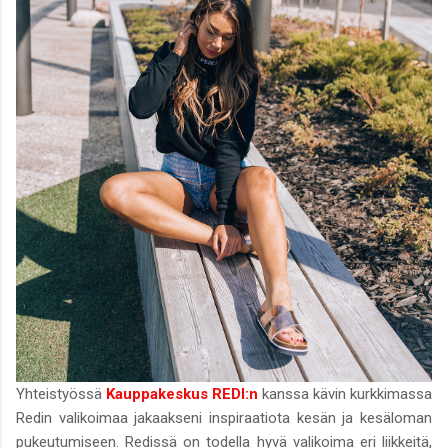
Yhteistyössä
Kauppakeskus REDI:n
kanssa kävin kurkkimassa
Redin valikoimaa jakaakseni inspiraatiota kesän ja kesäloman
pukeutumiseen. Redissä on todella hyvä valikoima eri liikkeitä,