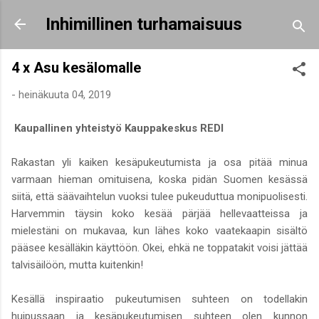
Siirry pääsisältöön
Inhimillinen turhamaisuus
4 x Asu kesälomalle
-
heinäkuuta 04, 2019
Kaupallinen yhteistyö Kauppakeskus REDI
Rakastan yli kaiken kesäpukeutumista ja osa pitää minua
varmaan hieman omituisena, koska pidän Suomen kesässä
siitä, että säävaihtelun vuoksi tulee pukeuduttua monipuolisesti.
Harvemmin täysin koko kesää pärjää hellevaatteissa ja
mielestäni on mukavaa, kun lähes koko vaatekaapin sisältö
pääsee kesälläkin käyttöön. Okei, ehkä ne toppatakit voisi jättää
talvisäilöön, mutta kuitenkin!
Kesällä inspiraatio pukeutumisen suhteen on todellakin
huipussaan ja kesäpukeutumisen suhteen olen kunnon