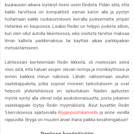
kuukausien aikana löytänyt itseni usein Redistä. Pidän siitä, että
kaikki tarvittava on kompaktisti saman katon alla ja pystyn
hoitamaan kaikki ruokaostokseni kerralla juoksematta ympäri
Helsinkiä eri kaupoissa. Lisäksi Rediin on helppo poiketa silloin,
kun olen ollut autolla liikenteessä, eikä visiitistä tarvitse maksaa
ilman kallista parkkimaksua tai käyttää aikaa parkkipaikan
metsästämiseen.
Lähtiessäni kiertelemään Redin liikkeitä, oli mielessäni selvä
visio siitä, että haluan asujen olevan rentoja ja monikäyttöisiä ja
ennen kaikkea minun näköisiä. Lähdin valitsemaan asuihin
vaatekappaleita, jotka sopivat moneen tarkoitukseen ja ovat
helposti yhdisteltävissä eri tarkoituksiin. Näiden ajatusten
myötä syntyi alla olevat neljä asukokonaisuutta, joista jokainen
vaatekappale löytyy Redin myymälöistä. Asut kuvattiin Redin
5.kerroksessa sijaitsevalla
Bryga-puistokannella
ja sinne vievillä
rappusilla. Bryga on muuten aivan ihana paikka kesähengailuun!
Rentoon kesäpäivään