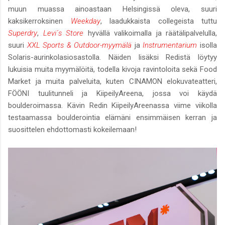
muun muassa ainoastaan Helsingissä oleva, suuri
kaksikerroksinen
Weekday
, laadukkaista collegeista tuttu
Superdry
,
Levi´s Store
hyvällä valikoimalla ja räätälipalvelulla,
suuri
XXL Sports & Outdoor-myymälä
ja
Instrumentarium
isolla
Solaris-aurinkolasiosastolla. Näiden lisäksi Redistä löytyy
lukuisia muita myymälöitä, todella kivoja ravintoloita sekä Food
Market ja muita palveluita, kuten CINAMON elokuvateatteri,
FÖÖNI tuulitunneli ja KiipeilyAreena, jossa voi käydä
boulderoimassa. Kävin Redin KiipeilyAreenassa viime viikolla
testaamassa boulderointia elämäni ensimmäisen kerran ja
suosittelen ehdottomasti kokeilemaan!