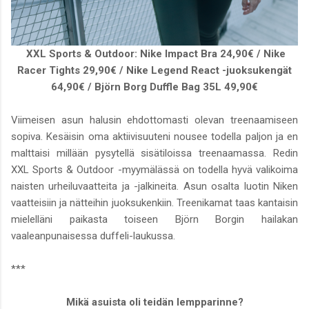
XXL Sports & Outdoor: Nike Impact Bra 24,90€ / Nike
Racer Tights 29,90€ / Nike Legend React -juoksukengät
64,90€ / Björn Borg Duffle Bag 35L 49,90€
Viimeisen asun halusin ehdottomasti olevan treenaamiseen
sopiva. Kesäisin oma aktiivisuuteni nousee todella paljon ja en
malttaisi millään pysytellä sisätiloissa treenaamassa. Redin
XXL Sports & Outdoor -myymälässä on todella hyvä valikoima
naisten urheiluvaatteita ja -jalkineita. Asun osalta luotin Niken
vaatteisiin ja nätteihin juoksukenkiin. Treenikamat taas kantaisin
mielelläni paikasta toiseen Björn Borgin hailakan
vaaleanpunaisessa duffeli-laukussa.
***
Mikä asuista oli teidän lempparinne?