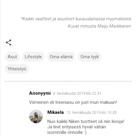
*Kaikki vaatteet ja asusteet kuvauslainassa myymälöistä
Kuvat minusta Maiju Markkanen
Asut
Lifestyle
Oma elämä
Oma tyyli
Yhteistyö
Anonyymi
6. heinäkuuta 2019 klo 22.31
K
Viimeinen eli treeniasu on just mun makuun!
o
Mikaela
13. heinäkuuta 2019 klo 10.55
m
Nuo kaikki Niken tuotteet oli niin kivoja!
m
Ja liivit erityisesti hyvät vähän
e
isommille rinnoille :)