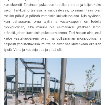
kameleontti. Toisinaan pukeudun todella rennosti ja kuljen koko
viikon farkkushortseissa ja sandaaleissa, toisinaan taas olen
mekko päällä ja päästä varpaisiin kukkakuosissa. Niin hyvässä,
kuin pahassakin, oma tyylini ja vaatekaappini on todella
monipuolinen, eikä minulla ole esimerkiksi yhtäkään lempi
brändiä, johon luottaisin pukeutumisessa. Toki haluan aina, että
kaikki vaatekappaleeni ovat mahdollisimman monipuolisia ja
helposti yhdisteltävissä, mutta ne eivät saa kuitenkaan olla liian
tylsiä. Väriä ja kuoseja saa ja pitää olla.