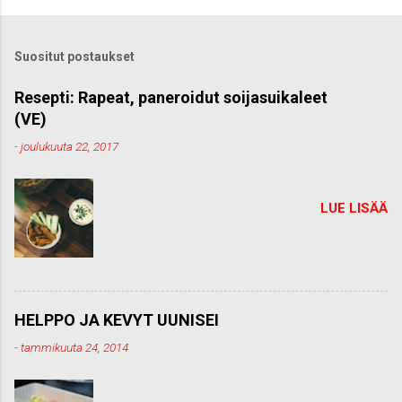
t
ä
k
Suositut postaukset
o
m
m
Resepti: Rapeat, paneroidut soijasuikaleet
e
(VE)
n
t
-
joulukuuta 22, 2017
t
i
LUE LISÄÄ
HELPPO JA KEVYT UUNISEI
-
tammikuuta 24, 2014