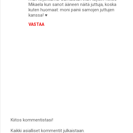
Mikaela kun sanot ääneen näitä juttuja, koska
kuten huomaat: moni painii samojen juttujen
kanssa! ♥
VASTAA
Kiitos kommentistasi!
L
Kaikki asialliset kommentit julkaistaan.
ä