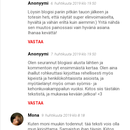
Anonyymi
6. huhtikuuta 2019 klo 19.50
Löysin blogisi pariin pitkän tauon jälkeen ja
totesin heti, että näytät super elinvoimaiselta,
hyvältä ja vähän eriltä kuin aiemmin:) Yritä nähdä
sen muutos painossasi vain hyvänä asiana.
Ihanaa kevättä!
VASTAA
Anonyymi
7. huhtikuuta 2019 klo 19.50
Olen seurannut blogiasi alusta lähtien ja
kommentoin nyt ensimmäistä kertaa. Olen aina
ihaillut rohkeuttasi kirjoittaa rehellisesti myös
kipeistä ja henkilökohtaisista asioista, ja
myötäelänyt myös oman syömis- ja
kehonkuvakamppailun vuoksi. Kiitos siis tästäkin
tekstistä, ja mukavaa kevään jatkoa! <3
VASTAA
Mona
9. huhtikuuta 2019 klo 8.18
Kuten moni muukin todennut: tää teksti vois olla
mun kirjoittama. Samaistun ihan täysin. Kiitos