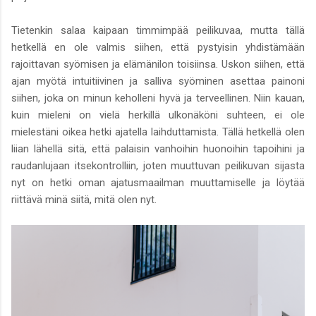
Tietenkin salaa kaipaan timmimpää peilikuvaa, mutta tällä
hetkellä en ole valmis siihen, että pystyisin yhdistämään
rajoittavan syömisen ja elämänilon toisiinsa. Uskon siihen, että
ajan myötä intuitiivinen ja salliva syöminen asettaa painoni
siihen, joka on minun keholleni hyvä ja terveellinen. Niin kauan,
kuin mieleni on vielä herkillä ulkonäköni suhteen, ei ole
mielestäni oikea hetki ajatella laihduttamista. Tällä hetkellä olen
liian lähellä sitä, että palaisin vanhoihin huonoihin tapoihini ja
raudanlujaan itsekontrolliin, joten muuttuvan peilikuvan sijasta
nyt on hetki oman ajatusmaailman muuttamiselle ja löytää
riittävä minä siitä, mitä olen nyt.