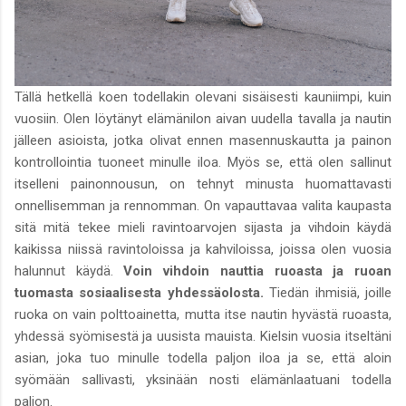
Tällä hetkellä koen todellakin olevani sisäisesti kauniimpi, kuin
vuosiin. Olen löytänyt elämänilon aivan uudella tavalla ja nautin
jälleen asioista, jotka olivat ennen masennuskautta ja painon
kontrollointia tuoneet minulle iloa. Myös se, että olen sallinut
itselleni painonnousun, on tehnyt minusta huomattavasti
onnellisemman ja rennomman. On vapauttavaa valita kaupasta
sitä mitä tekee mieli ravintoarvojen sijasta ja vihdoin käydä
kaikissa niissä ravintoloissa ja kahviloissa, joissa olen vuosia
halunnut käydä.
Voin vihdoin nauttia ruoasta ja ruoan
tuomasta sosiaalisesta yhdessäolosta.
Tiedän ihmisiä, joille
ruoka on vain polttoainetta, mutta itse nautin hyvästä ruoasta,
yhdessä syömisestä ja uusista mauista. Kielsin vuosia itseltäni
asian, joka tuo minulle todella paljon iloa ja se, että aloin
syömään sallivasti, yksinään nosti elämänlaatuani todella
paljon.