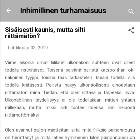
Siirry pääsisältöön
Inhimillinen turhamaisuus
Sisäisesti kaunis, mutta silti
riittämätön?
-
huhtikuuta 03, 2019
Viime aikoina omat fiilikset ulkonäköni suhteen ovat olleet
todella ristiriitaiset. Toisena päivänä peilistä katsoo ihan ok-
näköinen tyyppi, toisina taas tarkastelen itseäni todella, siis
todella kriittisesti. Peilistä näkyy ulkonäöllisesti ainoastaan
riittämätön minä. Tiedän, että olen riittävä ja tarpeeksi hyvä.
Ulkonäöllinen täydellisyys ei ole todellakaan mittari yhtään
millekään, mutta miksi silti tuntee itsensä niin helposti
riittämättömäksi.
Olen avannut paljon mietteitäni siitä, mitä fiiliksiä painonnousu
on herättänyt ja miltä lähes kymmenen kilon painonnousu on