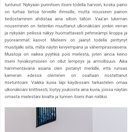
tuntunut. Nykyään punnitsen itseni todella harvoin, koska paino
on turhaa tietoa terveille ihmisille, mutta nousseen painon
tiedostaminen ahdistaa aina silloin tällöin. Vaa'an lukeman
nouseminen on tietenkin muuttanut ulkonäköäni jonkin verran
ja nykyään peilissä näkyy huomattavasti pehmeämpi kroppa ja
pyöreämmät kasvot. Mieleeni on jäänyt todella pinttynyt
muistijälki siitä, miltä näytin kevyempänä ja vähempirasvaisena.
Muistoja on vaikea pyyhkiä pois mielestä, joten ainoa keino
itseni hyväksymiseen on ollut lempeys ja armollisuus. Aika
hämmentävänä asiana olen pistänyt merkille, että runsas
kameran edessä oleminen on osaltaan nostattanut
itsetuntoani. Vaikka kuvia läpi käydessäni tarkastelen omaa
ulkonäköäni kriittisesti, löytyy joukoista aina kuvia, joissa näytän
omasta mielestäni kivalta ja tunnen itseni ihan nätiksi.