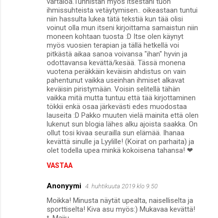
vartaloa.Tunnistan myös itsestäni tuon
ihmissuhteista vetäytymisen.. oikeastaan tuntui
niin hassulta lukea tätä tekstiä kun tää olisi
voinut olla mun itseni kirjoittama samaistun niin
moneen kohtaan tuosta :D Itse olen käynyt
myös vuosien terapian ja tällä hetkellä voi
pitkästä aikaa sanoa voivansa "ihan" hyvin ja
odottavansa kevättä/kesää. Tässä monena
vuotena peräkkäin keväisin ahdistus on vain
pahentunut vaikka useinhan ihmiset alkavat
keväisin piristymään. Voisin selitellä tähän
vaikka mitä mutta tuntuu että tää kirjottaminen
tökkii enkä osaa järkevästi edes muodostaa
lauseita :D Pakko muuten vielä mainita että olen
lukenut sun blogia lähes alku ajoista saakka. On
ollut tosi kivaa seurailla sun elämää. Ihanaa
kevättä sinulle ja Lyylille! (Koirat on parhaita) ja
olet todella upea minkä kokoisena tahansa! ❤
VASTAA
Anonyymi
4. huhtikuuta 2019 klo 9.50
Moikka! Minusta näytät upealta, naiselliselta ja
sporttiselta! Kiva asu myös:) Mukavaa kevättä!
t. Maiju