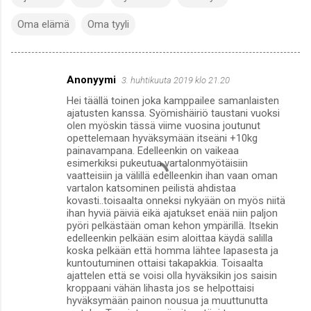
Oma elämä
Oma tyyli
Anonyymi
3. huhtikuuta 2019 klo 21.20
K
Hei täällä toinen joka kamppailee samanlaisten
o
ajatusten kanssa. Syömishäiriö taustani vuoksi
m
olen myöskin tässä viime vuosina joutunut
opettelemaan hyväksymään itseäni +10kg
m
painavampana. Edelleenkin on vaikeaa
esimerkiksi pukeutua vartalonmyötäisiin
e
vaatteisiin ja välillä edelleenkin ihan vaan oman
n
vartalon katsominen peilistä ahdistaa
kovasti..toisaalta onneksi nykyään on myös niitä
t
ihan hyviä päiviä eikä ajatukset enää niin paljon
i
pyöri pelkästään oman kehon ympärillä. Itsekin
edelleenkin pelkään esim aloittaa käydä salilla
t
koska pelkään että homma lähtee lapasesta ja
kuntoutuminen ottaisi takapakkia. Toisaalta
ajattelen että se voisi olla hyväksikin jos saisin
kroppaani vähän lihasta jos se helpottaisi
hyväksymään painon nousua ja muuttunutta