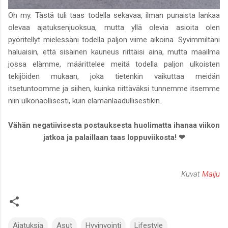
Oh my. Tästä tuli taas todella sekavaa, ilman punaista lankaa
olevaa ajatuksenjuoksua, mutta yllä olevia asioita olen
pyöritellyt mielessäni todella paljon viime aikoina. Syvimmiltäni
haluaisin, että sisäinen kauneus riittäisi aina, mutta maailma
jossa elämme, määrittelee meitä todella paljon ulkoisten
tekijöiden mukaan, joka tietenkin vaikuttaa meidän
itsetuntoomme ja siihen, kuinka riittäväksi tunnemme itsemme
niin ulkonäöllisesti, kuin elämänlaadullisestikin.
Vähän negatiivisesta postauksesta huolimatta ihanaa viikon
jatkoa ja palaillaan taas loppuviikosta! ❤
Kuvat
Maiju
Ajatuksia
Asut
Hyvinvointi
Lifestyle