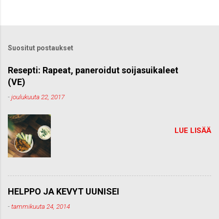
h
e
t
ä
k
Suositut postaukset
o
m
m
Resepti: Rapeat, paneroidut soijasuikaleet
e
(VE)
n
t
-
joulukuuta 22, 2017
t
i
LUE LISÄÄ
HELPPO JA KEVYT UUNISEI
-
tammikuuta 24, 2014