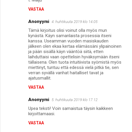
VASTAA
Anonyymi
4. huhtikuuta 2019 klo 14.05
Tämä kirjoitus olisi voinut olla myös mun
kynästä. Käyn samanlaista prosessia itseni
kanssa. Useamman vuoden masiskauden
jälkeen olen ekaa kertaa elämässäni ylipainoinen
ja pään sisällä käyn vääntöä siitä, etten
laihduttaisi vaan opettelisin hyväksymään itseni
tällaisena. Olen tuota intuitiivista syömistä myös
miettinyt, tuntuu että edessä vielä pitkä tie, sen
verran syvällä vanhat haitalliset tavat ja
ajatusmallit.
VASTAA
Anonyymi
5. huhtikuuta 2019 klo 17.12
Upea teksti! Voin samaistua täysin kaikkeen
kirjoittamaasi.
VASTAA