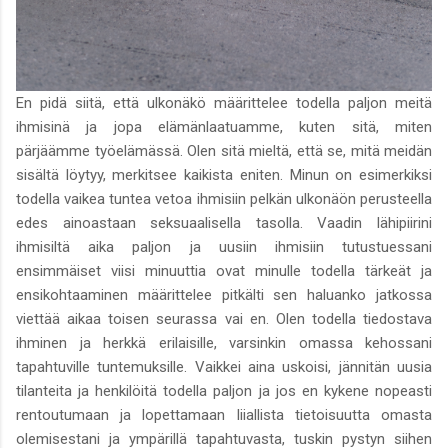
En pidä siitä, että ulkonäkö määrittelee todella paljon meitä
ihmisinä ja jopa elämänlaatuamme, kuten sitä, miten
pärjäämme työelämässä. Olen sitä mieltä, että se, mitä meidän
sisältä löytyy, merkitsee kaikista eniten. Minun on esimerkiksi
todella vaikea tuntea vetoa ihmisiin pelkän ulkonäön perusteella
edes ainoastaan seksuaalisella tasolla. Vaadin lähipiirini
ihmisiltä aika paljon ja uusiin ihmisiin tutustuessani
ensimmäiset viisi minuuttia ovat minulle todella tärkeät ja
ensikohtaaminen määrittelee pitkälti sen haluanko jatkossa
viettää aikaa toisen seurassa vai en. Olen todella tiedostava
ihminen ja herkkä erilaisille, varsinkin omassa kehossani
tapahtuville tuntemuksille. Vaikkei aina uskoisi, jännitän uusia
tilanteita ja henkilöitä todella paljon ja jos en kykene nopeasti
rentoutumaan ja lopettamaan liiallista tietoisuutta omasta
olemisestani ja ympärillä tapahtuvasta, tuskin pystyn siihen