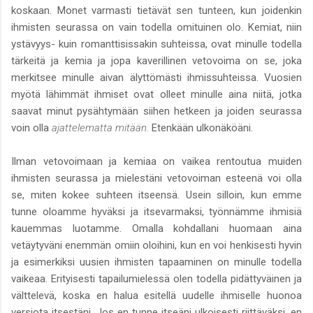
koskaan. Monet varmasti tietävät sen tunteen, kun joidenkin
ihmisten seurassa on vain todella omituinen olo. Kemiat, niin
ystävyys- kuin romanttisissakin suhteissa, ovat minulle todella
tärkeitä ja kemia ja jopa kaverillinen vetovoima on se, joka
merkitsee minulle aivan älyttömästi ihmissuhteissa. Vuosien
myötä lähimmät ihmiset ovat olleet minulle aina niitä, jotka
saavat minut pysähtymään siihen hetkeen ja joiden seurassa
voin olla
ajattelematta mitään.
Etenkään ulkonäköäni.
Ilman vetovoimaan ja kemiaa on vaikea rentoutua muiden
ihmisten seurassa ja mielestäni vetovoiman esteenä voi olla
se, miten kokee suhteen itseensä. Usein silloin, kun emme
tunne oloamme hyväksi ja itsevarmaksi, työnnämme ihmisiä
kauemmas luotamme. Omalla kohdallani huomaan aina
vetäytyväni enemmän omiin oloihini, kun en voi henkisesti hyvin
ja esimerkiksi uusien ihmisten tapaaminen on minulle todella
vaikeaa. Erityisesti tapailumielessä olen todella pidättyväinen ja
välttelevä, koska en halua esitellä uudelle ihmiselle huonoa
versiota itsestäni. Jos en tunne itseäni ulkoisesti riittäväksi, en