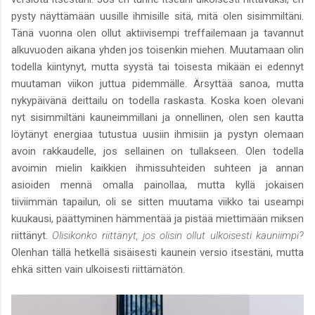
pysty näyttämään uusille ihmisille sitä, mitä olen sisimmiltäni.
Tänä vuonna olen ollut aktiivisempi treffailemaan ja tavannut
alkuvuoden aikana yhden jos toisenkin miehen. Muutamaan olin
todella kiintynyt, mutta syystä tai toisesta mikään ei edennyt
muutaman viikon juttua pidemmälle. Ärsyttää sanoa, mutta
nykypäivänä deittailu on todella raskasta. Koska koen olevani
nyt sisimmiltäni kauneimmillani ja onnellinen, olen sen kautta
löytänyt energiaa tutustua uusiin ihmisiin ja pystyn olemaan
avoin rakkaudelle, jos sellainen on tullakseen. Olen todella
avoimin mielin kaikkien ihmissuhteiden suhteen ja annan
asioiden mennä omalla painollaa, mutta kyllä jokaisen
tiiviimmän tapailun, oli se sitten muutama viikko tai useampi
kuukausi, päättyminen hämmentää ja pistää miettimään miksen
riittänyt.
Olisikonko riittänyt, jos olisin ollut ulkoisesti kauniimpi?
Olenhan tällä hetkellä sisäisesti kaunein versio itsestäni, mutta
ehkä sitten vain ulkoisesti riittämätön.