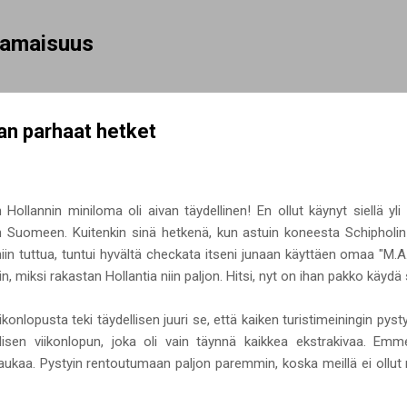
Siirry pääsisältöön
rhamaisuus
n parhaat hetket
n Hollannin miniloma oli aivan täydellinen! En ollut käynyt siellä yl
n Suomeen. Kuitenkin sinä hetkenä, kun astuin koneesta Schipholin kent
li niin tuttua, tuntui hyvältä checkata itseni junaan käyttäen omaa "M
, miksi rakastan Hollantia niin paljon. Hitsi, nyt on ihan pakko käydä
konlopusta teki täydellisen juuri se, että kaiken turistimeiningin pyst
lisen viikonlopun, joka oli vain täynnä kaikkea ekstrakivaa. Em
ukaa. Pystyin rentoutumaan paljon paremmin, koska meillä ei ollut m