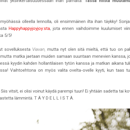
 olivat yksinkertaisuudessaan ihan parhaita.
Tässä niistä muutama
myöhässä olleella lennolla, oli ensimmäinen ilta ihan täykky! Sonj
vasta
Happyhappyjoyjoy:sta
, jota ennen vaihdoimme kuulumiset viinilas
ka 5/5!
ut sovelluksesta
Viavan,
mutta nyt olen sitä mieltä, että tuo on
 mutta matka jaetaan muiden samaan suuntaan menevien kanssa, jollo
sä kyydin kahden hollantilaisen tytön kanssa ja matkan aikana tuli 
anssa! Vaihtoehtona on myös valita ovelta-ovelle kyyti, kun taas 
Siis vitsit, ei olisi voinut käydä parempi tuuri! Ei yhtään sadetta tai 
astetta lämmintä. T Ä Y D E L L I S T Ä.