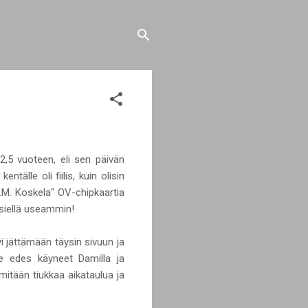
i 2,5 vuoteen, eli sen päivän
älle oli fiilis, kuin olisin
.A.M. Koskela" OV-chipkaartia
 siellä useammin!
yi jättämään täysin sivuun ja
me edes käyneet Damilla ja
itään tiukkaa aikataulua ja