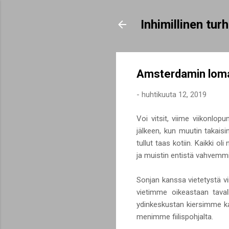
Inhimillinen tu
Amsterdamin loma
-
huhtikuuta 12, 2019
Voi vitsit, viime viikonlopu
jälkeen, kun muutin takaisi
tullut taas kotiin. Kaikki o
ja muistin entistä vahvemmin
Sonjan kanssa vietetystä vii
vietimme oikeastaan taval
ydinkeskustan kiersimme ka
menimme fiilispohjalta.