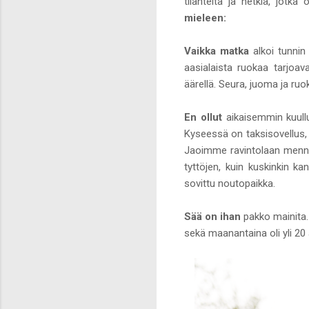
tilanteita ja hetkiä, jotka
mieleen:
Vaikka matka
alkoi tunnin 
aasialaista ruokaa tarjoa
äärellä. Seura, juoma ja ruo
En ollut
aikaisemmin kuull
Kyseessä on taksisovellus,
Jaoimme ravintolaan mennes
tyttöjen, kuin kuskinkin k
sovittu noutopaikka.
Sää on ihan
pakko mainita. 
sekä maanantaina oli yli 20 