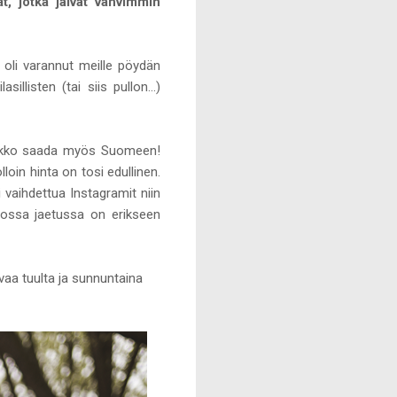
t, jotka jäivät vahvimmin
a oli varannut meille pöydän
illisten (tai siis pullon...)
 pakko saada myös Suomeen!
in hinta on tosi edullinen.
vaihdettua Instagramit niin
tuossa jaetussa on erikseen
kovaa tuulta ja sunnuntaina