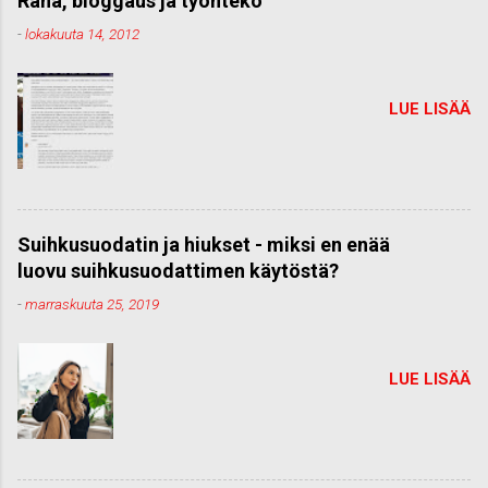
Raha, bloggaus ja työnteko
-
lokakuuta 14, 2012
LUE LISÄÄ
Suihkusuodatin ja hiukset - miksi en enää
luovu suihkusuodattimen käytöstä?
-
marraskuuta 25, 2019
LUE LISÄÄ