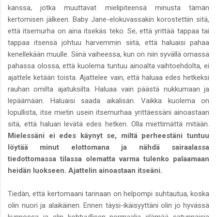
kanssa, jotka muuttavat mielipiteensä minusta tämän
kertomisen jälkeen. Baby Jane-elokuvassakin korostettiin sitä,
että itsemurha on aina itsekäs teko. Se, että yrittää tappaa tai
tappaa itsensä johtuu harvemmin siitä, että haluaisi pahaa
kenellekään muulle. Siinä vaiheessa, kun on niin syvällä omassa
pahassa olossa, että kuolema tuntuu ainoalta vaihtoehdolta, ei
ajattele ketään toista. Ajattelee vain, että haluaa edes hetkeksi
rauhan omilta ajatuksilta. Haluaa vain päästä nukkumaan ja
lepäämään. Haluaisi saada aikalisän. Vaikka kuolema on
lopullista, itse mietin usein itsemurhaa yrittäessäni ainoastaan
sitä, että haluan levätä edes hetken. Olla miettimättä mitään.
Mielessäni ei edes käynyt se, miltä perheestäni tuntuu
löytää minut elottomana ja nähdä sairaalassa
tiedottomassa tilassa olematta varma tulenko palaamaan
heidän luokseen. Ajattelin ainoastaan itseäni.
Tiedän, että kertomaani tarinaan on helpompi suhtautua, koska
olin nuori ja alaikäinen. Ennen täysi-ikäisyyttäni olin jo hyvässä
kunnossa ja elin kohtuullisen normaalia elämää satunnaisia