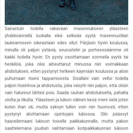
Sairastuin todella vakavaan masennukseen yläasteen
yhdeksännellä luokalla eikä selkeää syytä masennustilan
laukeamiseen oikeastaan edes ollut. Pärjäsin hyvin koulussa,
minulla oli paljon ystäviä, seurustelin ja perheessäämme oli
kaikki todella hyvin. En pysty osoittamaan sormella syytä tai
henkilöä, joka olisi aiheuttanut minussa niin voimakkaan
ahdistuksen, etten pystynyt hetkeen käymään koulussa ja aloin
puhumaan itseni tappamisesta. Sisälläni vain velloi todella
paljon itseinhoa ja ahdistusta, joka väsytti niin paljon, että olisin
vain halunnut lähteä pois. Saada rauhan ahdistukselta, pahalta
ololta ja itkulta. Yläasteen ja lukion välinen kesä meni vielä joten
kuten ihan ok, mutta syksyn tullen voin niin huonosti, etten
pystynyt aloittamaan opintojani lukiossa. Olin päässyt
haaveilemaani lukioon toiselle paikkakunnalle, mutta pakon
saattelemana jouduin vaihtamaan kotipaikkakunnan lukioon