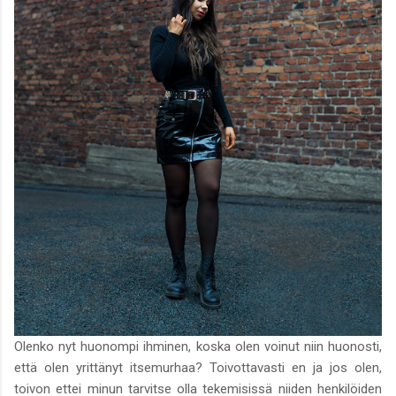
Olenko nyt huonompi ihminen, koska olen voinut niin huonosti,
että olen yrittänyt itsemurhaa? Toivottavasti en ja jos olen,
toivon ettei minun tarvitse olla tekemisissä niiden henkilöiden