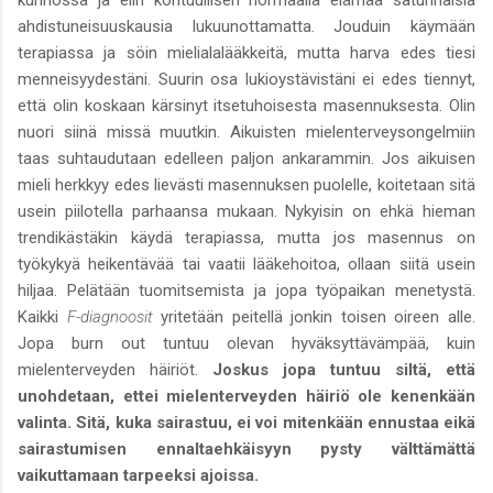
ahdistuneisuuskausia lukuunottamatta. Jouduin käymään
terapiassa ja söin mielialalääkkeitä, mutta harva edes tiesi
menneisyydestäni. Suurin osa lukioystävistäni ei edes tiennyt,
että olin koskaan kärsinyt itsetuhoisesta masennuksesta. Olin
nuori siinä missä muutkin. Aikuisten mielenterveysongelmiin
taas suhtaudutaan edelleen paljon ankarammin. Jos aikuisen
mieli herkkyy edes lievästi masennuksen puolelle, koitetaan sitä
usein piilotella parhaansa mukaan. Nykyisin on ehkä hieman
trendikästäkin käydä terapiassa, mutta jos masennus on
työkykyä heikentävää tai vaatii lääkehoitoa, ollaan siitä usein
hiljaa. Pelätään tuomitsemista ja jopa työpaikan menetystä.
Kaikki
F-diagnoosit
yritetään peitellä jonkin toisen oireen alle.
Jopa burn out tuntuu olevan hyväksyttävämpää, kuin
mielenterveyden häiriöt.
Joskus jopa tuntuu siltä, että
unohdetaan, ettei mielenterveyden häiriö ole kenenkään
valinta. Sitä, kuka sairastuu, ei voi mitenkään ennustaa eikä
sairastumisen ennaltaehkäisyyn pysty välttämättä
vaikuttamaan tarpeeksi ajoissa.