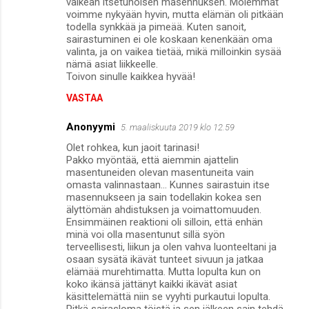
vaikean itsetuhoisen masennuksen. Molemmat
voimme nykyään hyvin, mutta elämän oli pitkään
todella synkkää ja pimeää. Kuten sanoit,
sairastuminen ei ole koskaan kenenkään oma
valinta, ja on vaikea tietää, mikä milloinkin sysää
nämä asiat liikkeelle.
Toivon sinulle kaikkea hyvää!
VASTAA
Anonyymi
5. maaliskuuta 2019 klo 12.59
Olet rohkea, kun jaoit tarinasi!
Pakko myöntää, että aiemmin ajattelin
masentuneiden olevan masentuneita vain
omasta valinnastaan... Kunnes sairastuin itse
masennukseen ja sain todellakin kokea sen
älyttömän ahdistuksen ja voimattomuuden.
Ensimmäinen reaktioni oli silloin, että enhän
minä voi olla masentunut sillä syön
terveellisesti, liikun ja olen vahva luonteeltani ja
osaan sysätä ikävät tunteet sivuun ja jatkaa
elämää murehtimatta. Mutta lopulta kun on
koko ikänsä jättänyt kaikki ikävät asiat
käsittelemättä niin se vyyhti purkautui lopulta.