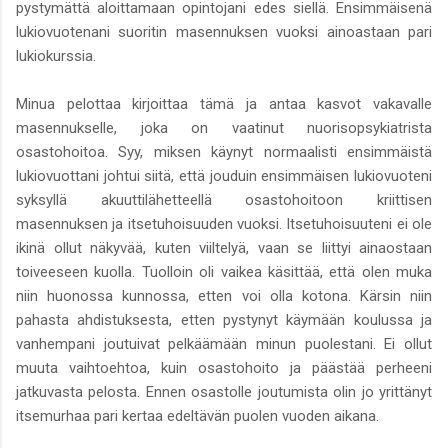
pystymättä aloittamaan opintojani edes siellä. Ensimmäisenä
lukiovuotenani suoritin masennuksen vuoksi ainoastaan pari
lukiokurssia.
Minua pelottaa kirjoittaa tämä ja antaa kasvot vakavalle
masennukselle, joka on vaatinut nuorisopsykiatrista
osastohoitoa. Syy, miksen käynyt normaalisti ensimmäistä
lukiovuottani johtui siitä, että jouduin ensimmäisen lukiovuoteni
syksyllä akuuttilähetteellä osastohoitoon kriittisen
masennuksen ja itsetuhoisuuden vuoksi. Itsetuhoisuuteni ei ole
ikinä ollut näkyvää, kuten viiltelyä, vaan se liittyi ainaostaan
toiveeseen kuolla. Tuolloin oli vaikea käsittää, että olen muka
niin huonossa kunnossa, etten voi olla kotona. Kärsin niin
pahasta ahdistuksesta, etten pystynyt käymään koulussa ja
vanhempani joutuivat pelkäämään minun puolestani. Ei ollut
muuta vaihtoehtoa, kuin osastohoito ja päästää perheeni
jatkuvasta pelosta. Ennen osastolle joutumista olin jo yrittänyt
itsemurhaa pari kertaa edeltävän puolen vuoden aikana.