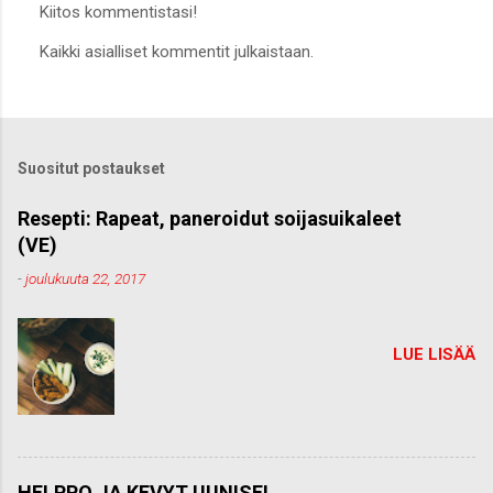
Kiitos kommentistasi!
L
Kaikki asialliset kommentit julkaistaan.
ä
h
e
t
ä
k
Suositut postaukset
o
m
m
Resepti: Rapeat, paneroidut soijasuikaleet
e
(VE)
n
t
-
joulukuuta 22, 2017
t
i
LUE LISÄÄ
HELPPO JA KEVYT UUNISEI