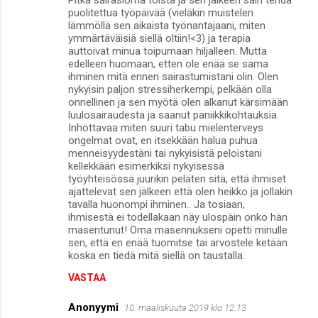
Pitkä sairasloma töistä ja sen jälkeen sain tehdä
puolitettua työpäivää (vieläkin muistelen
lämmöllä sen aikaista työnantajaani, miten
ymmärtäväisiä siellä oltiin!<3) ja terapia
auttoivat minua toipumaan hiljalleen. Mutta
edelleen huomaan, etten ole enää se sama
ihminen mitä ennen sairastumistani olin. Olen
nykyisin paljon stressiherkempi, pelkään olla
onnellinen ja sen myötä olen alkanut kärsimään
luulosairaudesta ja saanut paniikkikohtauksia.
Inhottavaa miten suuri tabu mielenterveys
ongelmat ovat, en itsekkään halua puhua
menneisyydestäni tai nykyisistä peloistani
kellekkään esimerkiksi nykyisessä
työyhteisössä juurikin peläten sitä, että ihmiset
ajattelevat sen jälkeen että olen heikko ja jollakin
tavalla huonompi ihminen.. Ja tosiaan,
ihmisestä ei todellakaan näy ulospäin onko hän
masentunut! Oma masennukseni opetti minulle
sen, että en enää tuomitse tai arvostele ketään
koska en tiedä mitä siellä on taustalla.
VASTAA
Anonyymi
10. maaliskuuta 2019 klo 12.13