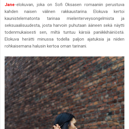
Jane
-elokuvan, joka on Sofi Oksasen romaaniin perustuva
kahden naisen välinen rakkaustarina. Elokuva kertoi
kaunistelematonta tarinaa mielenterveysongelmista ja
seksuaalisuudesta, josta harvoin puhutaan ääneen sekä näytti
todenmukaisesti sen, miltä tuntuu kärsiä paniikkihäiriöstä.
Elokuva herätti minussa todella paljon ajatuksia ja niiden
rohkaisemana halusin kertoa oman tarinani.