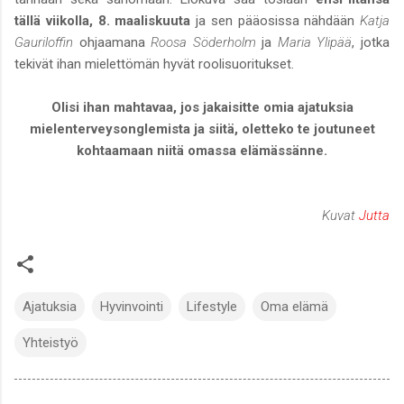
tällä viikolla, 8. maaliskuuta
ja sen pääosissa nähdään
Katja
Gauriloffin
ohjaamana
Roosa Söderholm
ja
Maria Ylipää
, jotka
tekivät ihan mielettömän hyvät roolisuoritukset.
Olisi ihan mahtavaa, jos jakaisitte omia ajatuksia
mielenterveysonglemista ja siitä, oletteko te joutuneet
kohtaamaan niitä omassa elämässänne.
Kuvat
Jutta
Ajatuksia
Hyvinvointi
Lifestyle
Oma elämä
Yhteistyö