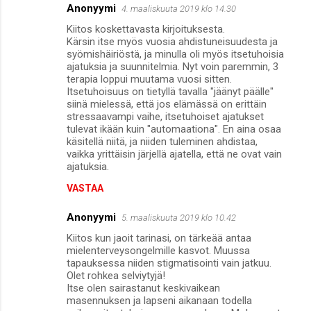
Anonyymi
4. maaliskuuta 2019 klo 14.30
K
Kiitos koskettavasta kirjoituksesta.
o
Kärsin itse myös vuosia ahdistuneisuudesta ja
m
syömishäiriöstä, ja minulla oli myös itsetuhoisia
ajatuksia ja suunnitelmia. Nyt voin paremmin, 3
m
terapia loppui muutama vuosi sitten.
Itsetuhoisuus on tietyllä tavalla "jäänyt päälle"
e
siinä mielessä, että jos elämässä on erittäin
n
stressaavampi vaihe, itsetuhoiset ajatukset
tulevat ikään kuin "automaationa". En aina osaa
t
käsitellä niitä, ja niiden tuleminen ahdistaa,
i
vaikka yrittäisin järjellä ajatella, että ne ovat vain
ajatuksia.
t
VASTAA
Anonyymi
5. maaliskuuta 2019 klo 10.42
Kiitos kun jaoit tarinasi, on tärkeää antaa
mielenterveysongelmille kasvot. Muussa
tapauksessa niiden stigmatisointi vain jatkuu.
Olet rohkea selviytyjä!
Itse olen sairastanut keskivaikean
masennuksen ja lapseni aikanaan todella