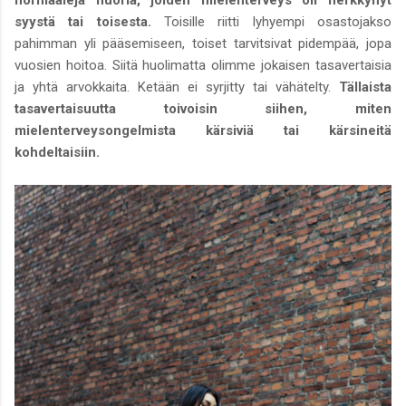
syystä tai toisesta.
Toisille riitti lyhyempi osastojakso
pahimman yli pääsemiseen, toiset tarvitsivat pidempää, jopa
vuosien hoitoa. Siitä huolimatta olimme jokaisen tasavertaisia
ja yhtä arvokkaita. Ketään ei syrjitty tai vähätelty.
Tällaista
tasavertaisuutta toivoisin siihen, miten
mielenterveysongelmista kärsiviä tai kärsineitä
kohdeltaisiin.