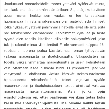
Jouduttuani osastohoidolle monet ystäväni hylkäsivät minut,
joka laski entistä enemmän elämäniloani. Se, että joku tarvitsee
apua mielen herkkymisen vuoksi, ei tee kenestäkään
huonompaa ihmistä ja jälkeenpäin olen ajatellut, että ihmiset,
jotka hylkäävät ystävän pahimmalla hetkellä, eivät ole niitä, joita
me tarvitsemme elämäämme. Tärkeimmät kyllä jää ja tästä
syystä olen todella kiitollinen silloiselle poikaystävälleni, joka
tuki ja rakasti minua vilpittömästi. Ei ole varmasti helppoa 16-
vuotiaana nuorena joutua käsittelemään oman tyttöystävän
vaikeaa masennusta ja itsetuhoisuutta. Ulkopuolisten on
todella vaikea ymmärtää masentunutta ja usein kehoitetaan
vain ottamaan itseä niskasta kiinni. Ei ymmärretä jatkuvaa
väsymystä ja ahdistusta. Jotkut kärsivät sekamuotoisesta
bipolaarisesta mielialahäiriöstä, toiset vajoavat syvään
masennukseen ja itsetuhoisuuteen, toiset oireilevat vakavaa
masennusta näkymättömämmin.
Asia, jonka opin
osastohoidossa on, ettei päällepäin voi ikinä tietää kuka
kärsii mielenterveysongelmista. Me olimme kaikki täysin
normaaleja nuoria, joiden mielenterveys oli herkkynyt