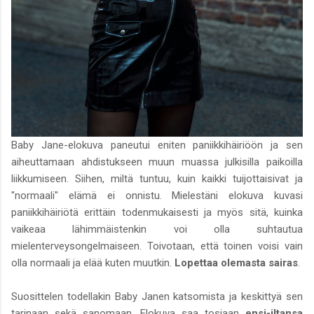
Baby Jane-elokuva paneutui eniten paniikkihäiriöön ja sen
aiheuttamaan ahdistukseen muun muassa julkisilla paikoilla
liikkumiseen. Siihen, miltä tuntuu, kuin kaikki tuijottaisivat ja
"normaali" elämä ei onnistu. Mielestäni elokuva kuvasi
paniikkihäiriötä erittäin todenmukaisesti ja myös sitä, kuinka
vaikeaa lähimmäistenkin voi olla suhtautua
mielenterveysongelmaiseen. Toivotaan, että toinen voisi vain
olla normaali ja elää kuten muutkin.
Lopettaa olemasta sairas
.
Suosittelen todellakin Baby Janen katsomista ja keskittyä sen
tarinaan sekä sanomaan. Elokuva saa tosiaan
ensi-iltansa